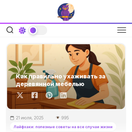
Перейти
к
содержанию
Как правильно ухаживать за
деревянной мебелью
21 июля, 2025
995
Лайфхаки: полезные советы на все случаи жизни