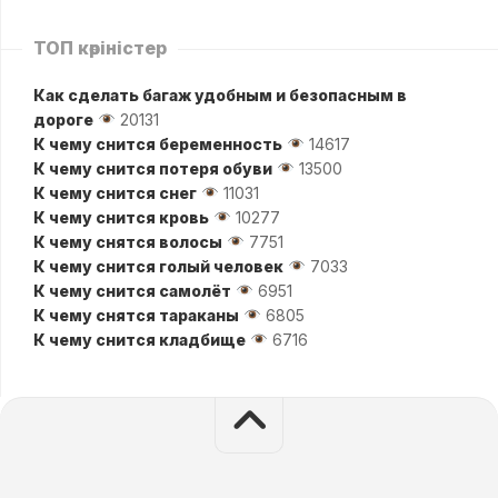
ТОП көріністер
Как сделать багаж удобным и безопасным в
дороге
20131
К чему снится беременность
14617
К чему снится потеря обуви
13500
К чему снится снег
11031
К чему снится кровь
10277
К чему снятся волосы
7751
К чему снится голый человек
7033
К чему снится самолёт
6951
К чему снятся тараканы
6805
К чему снится кладбище
6716