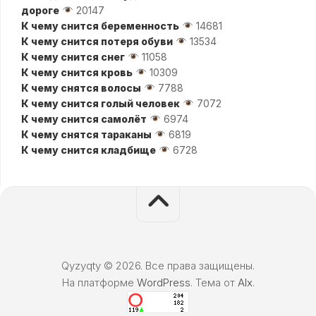
дороге
20147
К чему снится беременность
14681
К чему снится потеря обуви
13534
К чему снится снег
11058
К чему снится кровь
10309
К чему снятся волосы
7788
К чему снится голый человек
7072
К чему снится самолёт
6974
К чему снятся тараканы
6819
К чему снится кладбище
6728
Qyzyqty © 2026. Все права защищены.
На платформе
WordPress
. Тема от
Alx
.