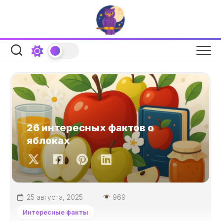
Перейти
к
содержанию
26 интересных фактов о
яблоках
25 августа, 2025
969
Интересные факты