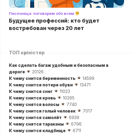
Песочница: поговорим обо всем
Будущее профессий: кто будет
востребован через 20 лет
ТОП көріністер
Как сделать багаж удобным и безопасным в
дороге
20126
К чему снится беременность
14599
К чему снится потеря обуви
13471
К чему снится снег
11023
К чему снится кровь
10265
К чему снятся волосы
7740
К чему снится голый человек
7017
К чему снится самолёт
6939
К чему снятся тараканы
6796
К чему снится кладбище
6711