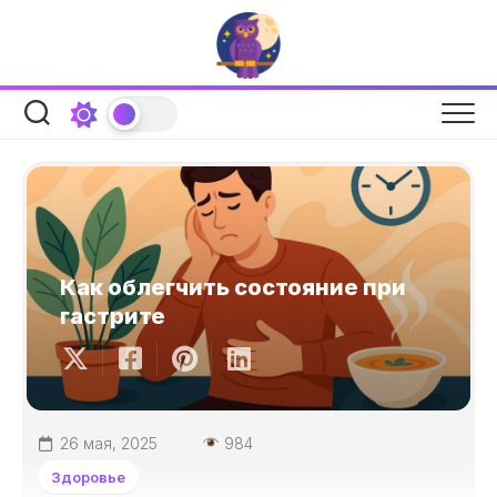
Перейти
к
содержанию
Как облегчить состояние при
гастрите
26 мая, 2025
984
Здоровье