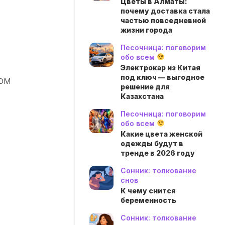
Цветы в Алматы:
почему доставка стала
частью повседневной
жизни города
Песочница: поговорим
обо всем
Электрокар из Китая
под ключ — выгодное
мом
решение для
Казахстана
Песочница: поговорим
обо всем
Какие цвета женской
одежды будут в
тренде в 2026 году
Сонник: толкование
снов
К чему снится
беременность
Сонник: толкование