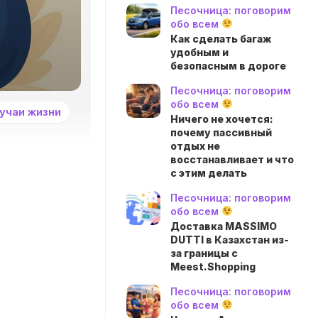
Песочница: поговорим
обо всем
Как сделать багаж
удобным и
безопасным в дороге
Песочница: поговорим
обо всем
учаи жизни
Ничего не хочется:
почему пассивный
отдых не
восстанавливает и что
с этим делать
Песочница: поговорим
обо всем
Доставка MASSIMO
DUTTI в Казахстан из-
за границы с
Meest.Shopping
Песочница: поговорим
обо всем