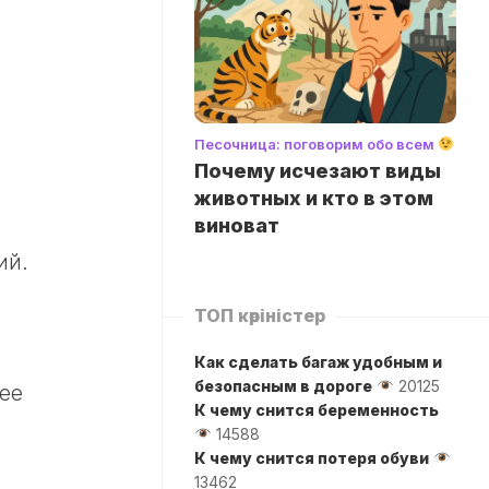
Песочница: поговорим обо всем
Почему исчезают виды
животных и кто в этом
виноват
ий.
ТОП көріністер
Как сделать багаж удобным и
безопасным в дороге
20125
ее
К чему снится беременность
14588
К чему снится потеря обуви
13462