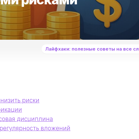
Лайфхаки: полезные советы на все сл
снизить риски
фикации
совая дисциплина
регулярность вложений