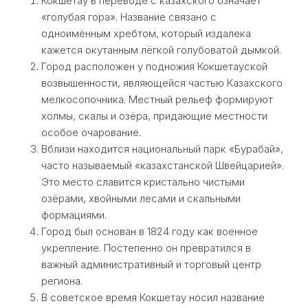
Кокшетау в переводе с казахского означает
«голубая гора». Название связано с
одноимённым хребтом, который издалека
кажется окутанным лёгкой голубоватой дымкой.
Город расположен у подножия Кокшетауской
возвышенности, являющейся частью Казахского
мелкосопочника. Местный рельеф формируют
холмы, скалы и озёра, придающие местности
особое очарование.
Вблизи находится национальный парк «Бурабай»,
часто называемый «казахстанской Швейцарией».
Это место славится кристально чистыми
озёрами, хвойными лесами и скальными
формациями.
Город был основан в 1824 году как военное
укрепление. Постепенно он превратился в
важный административный и торговый центр
региона.
В советское время Кокшетау носил название