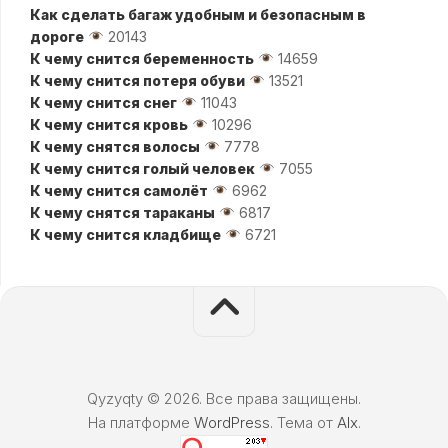
Как сделать багаж удобным и безопасным в
дороге
20143
К чему снится беременность
14659
К чему снится потеря обуви
13521
К чему снится снег
11043
К чему снится кровь
10296
К чему снятся волосы
7778
К чему снится голый человек
7055
К чему снится самолёт
6962
К чему снятся тараканы
6817
К чему снится кладбище
6721
Qyzyqty © 2026. Все права защищены.
На платформе
WordPress
. Тема от
Alx
.