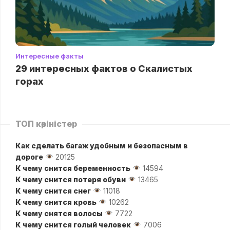
Интересные факты
29 интересных фактов о Скалистых
горах
ТОП көріністер
Как сделать багаж удобным и безопасным в
дороге
20125
К чему снится беременность
14594
К чему снится потеря обуви
13465
К чему снится снег
11018
К чему снится кровь
10262
К чему снятся волосы
7722
К чему снится голый человек
7006