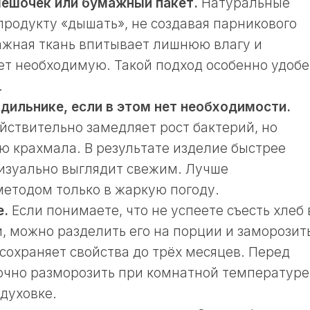
мешочек или бумажный пакет.
Натуральные
родукту «дышать», не создавая парникового
ажная ткань впитывает лишнюю влагу и
т необходимую. Такой подход особенно удоб
.
одильнике, если в этом нет необходимости.
йствительно замедляет рост бактерий, но
ю крахмала. В результате изделие быстрее
визуально выглядит свежим. Лучше
методом только в жаркую погоду.
е.
Если понимаете, что не успеете съесть хлеб 
, можно разделить его на порции и заморозить
сохраняет свойства до трёх месяцев. Перед
очно разморозить при комнатной температуре
 духовке.