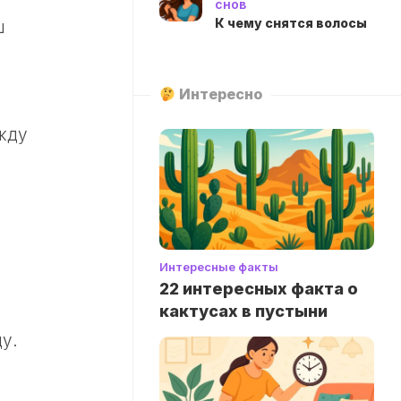
снов
К чему снятся волосы
ш
Интересно
жду
Интересные факты
22 интересных факта о
кактусах в пустыни
у.