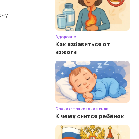
рчу
Здоровье
Как избавиться от
изжоги
Сонник: толкование снов
К чему снится ребёнок