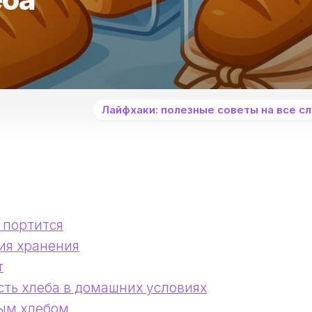
Лайфхаки: полезные советы на все сл
 портится
ия хранения
т
сть хлеба в домашних условиях
вым хлебом