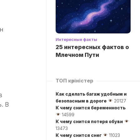
ен
Интересные факты
25 интересных фактов о
Млечном Пути
ТОП көріністер
Как сделать багаж удобным и
в
безопасным в дороге
20127
. В
К чему снится беременность
14599
К чему снится потеря обуви
13473
К чему снится снег
11023