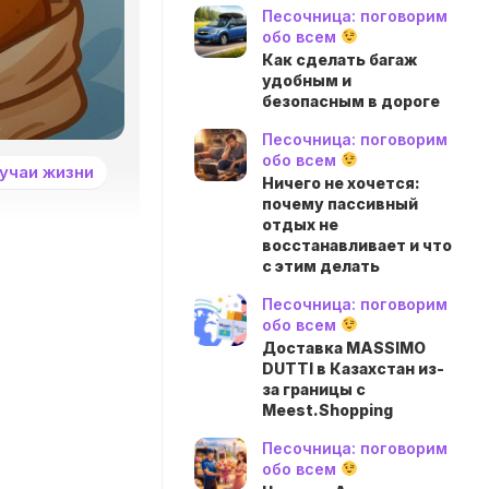
Песочница: поговорим
обо всем
Как сделать багаж
удобным и
безопасным в дороге
Песочница: поговорим
обо всем
учаи жизни
Ничего не хочется:
почему пассивный
отдых не
восстанавливает и что
с этим делать
Песочница: поговорим
обо всем
Доставка MASSIMO
DUTTI в Казахстан из-
за границы с
Meest.Shopping
Песочница: поговорим
обо всем