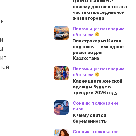
Цветы в Алматы:
почему доставка стала
частью повседневной
жизни города
ть
Песочница: поговорим
обо всем
ки
Электрокар из Китая
под ключ — выгодное
бы
решение для
оит
Казахстана
той
Песочница: поговорим
обо всем
Какие цвета женской
одежды будут в
тренде в 2026 году
Сонник: толкование
снов
К чему снится
беременность
Сонник: толкование