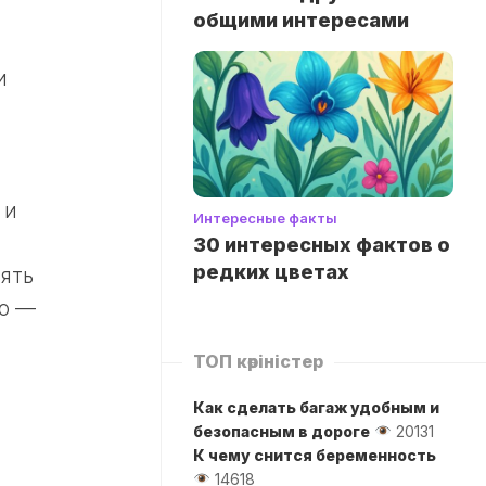
общими интересами
и
 и
Интересные факты
30 интересных фактов о
редких цветах
ять
го —
ТОП көріністер
Как сделать багаж удобным и
безопасным в дороге
20131
К чему снится беременность
14618