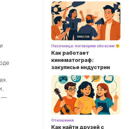
и
Песочница: поговорим обо всем
Как работает
кинематограф:
оде
закулисье индустрии
я».
и.
о —
Отношения
Как найти друзей с