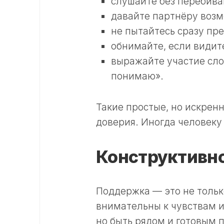
слушайте без перебива
давайте партнёру возм
не пытайтесь сразу п
обнимайте, если видите
выражайте участие слов
понимаю».
Такие простые, но искрен
доверия. Иногда человеку
Конструктивно
Поддержка — это не только
внимательны к чувствам и
но быть рядом и готовым п