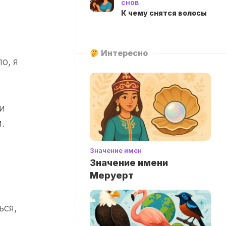
снов
К чему снятся волосы
Интересно
о, я
и
.
Значение имен
Значение имени
Меруерт
ься,