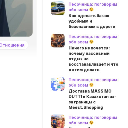
Песочница: поговорим
обо всем
Как сделать багаж
удобным и
безопасным в дороге
Песочница: поговорим
обо всем
Отношения
Ничего не хочется:
почему пассивный
отдых не
восстанавливает и что
с этим делать
Песочница: поговорим
обо всем
Доставка MASSIMO
DUTTI в Казахстан из-
за границы с
Meest.Shopping
Песочница: поговорим
обо всем