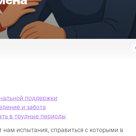
нальной поддержки
едение и забота
ать в трудные периоды
 нам испытания, справиться с которыми в