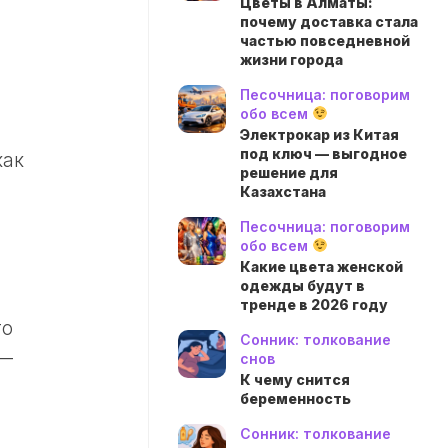
Цветы в Алматы:
почему доставка стала
частью повседневной
жизни города
,
Песочница: поговорим
обо всем
Электрокар из Китая
под ключ — выгодное
как
решение для
Казахстана
Песочница: поговорим
обо всем
Какие цвета женской
одежды будут в
тренде в 2026 году
то
Сонник: толкование
 —
снов
К чему снится
беременность
Сонник: толкование