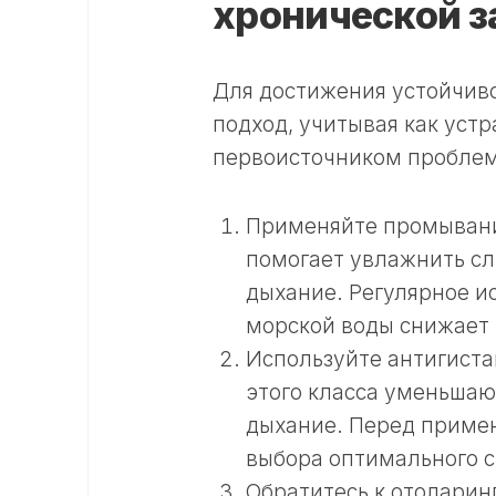
хронической з
Для достижения устойчиво
подход, учитывая как устр
первоисточником пробле
Применяйте промывани
помогает увлажнить сл
дыхание. Регулярное и
морской воды снижает
Используйте антигист
этого класса уменьшают
дыхание. Перед примен
выбора оптимального с
Обратитесь к отоларин