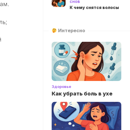
снов
ам.
К чему снятся волосы
ль;
Интересно
й
Здоровье
Как убрать боль в ухе