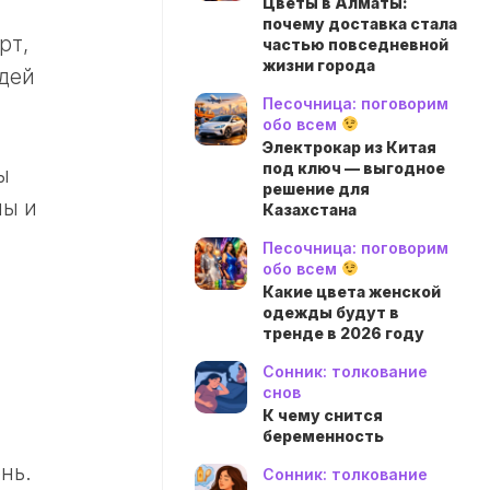
Цветы в Алматы:
почему доставка стала
рт,
частью повседневной
жизни города
юдей
Песочница: поговорим
обо всем
Электрокар из Китая
под ключ — выгодное
ы
решение для
мы и
Казахстана
Песочница: поговорим
обо всем
Какие цвета женской
одежды будут в
тренде в 2026 году
Сонник: толкование
снов
К чему снится
беременность
нь.
Сонник: толкование