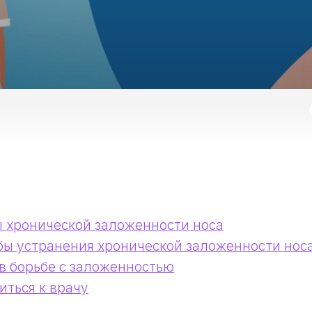
 хронической заложенности носа
ы устранения хронической заложенности нос
в борьбе с заложенностью
иться к врачу