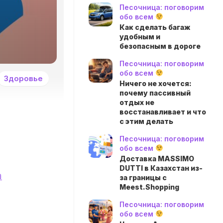
Песочница: поговорим
обо всем
Как сделать багаж
удобным и
безопасным в дороге
Песочница: поговорим
обо всем
Здоровье
Ничего не хочется:
почему пассивный
отдых не
восстанавливает и что
с этим делать
Песочница: поговорим
обо всем
Доставка MASSIMO
DUTTI в Казахстан из-
а
за границы с
Meest.Shopping
Песочница: поговорим
обо всем