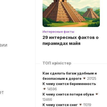
Интересные факты
29 интересных фактов о
пирамидах майя
вии
ТОП көріністер
Как сделать багаж удобным и
безопасным в дороге
20125
К чему снится беременность
14596
ет
К чему снится потеря обуви
13466
К чему снится снег
11019