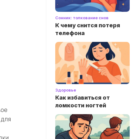
Сонник: толкование снов
К чему снится потеря
телефона
Здоровье
Как избавиться от
ломкости ногтей
вое
 для
дки.