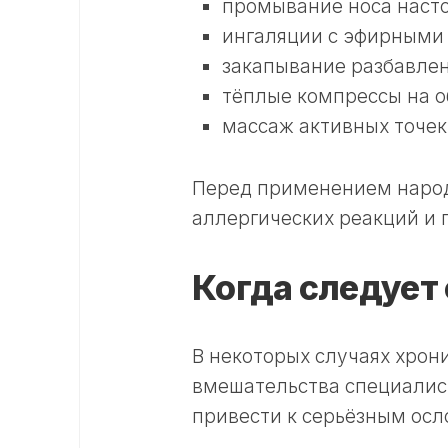
промывание носа наст
ингаляции с эфирными 
закапывание разбавлен
тёплые компрессы на об
массаж активных точек
Перед применением народ
аллергических реакций и 
Когда следует 
В некоторых случаях хрон
вмешательства специалис
привести к серьёзным ос