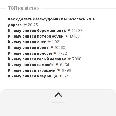
ТОП көріністер
Как сделать багаж удобным и безопасным в
дороге
20125
К чему снится беременность
14597
К чему снится потеря обуви
13467
К чему снится снег
11021
К чему снится кровь
10263
К чему снятся волосы
7732
К чему снится голый человек
7008
К чему снится самолёт
6934
К чему снятся тараканы
6796
К чему снится кладбище
6710