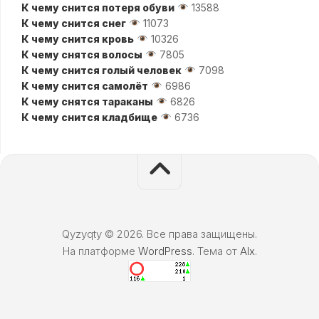
К чему снится потеря обуви
13588
К чему снится снег
11073
К чему снится кровь
10326
К чему снятся волосы
7805
К чему снится голый человек
7098
К чему снится самолёт
6986
К чему снятся тараканы
6826
К чему снится кладбище
6736
Qyzyqty © 2026. Все права защищены.
На платформе
WordPress
. Тема от
Alx
.