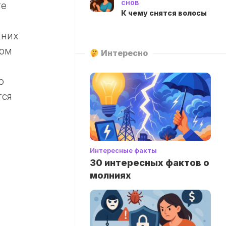
снов
те
К чему снятся волосы
 них
ком
Интересно
о
тся
Интересные факты
30 интересных фактов о
молниях