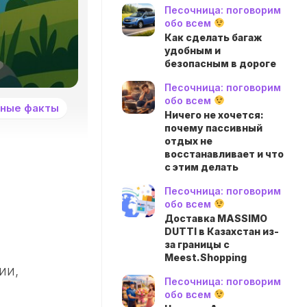
Песочница: поговорим
обо всем
Как сделать багаж
удобным и
безопасным в дороге
Песочница: поговорим
обо всем
ные факты
Ничего не хочется:
почему пассивный
отдых не
восстанавливает и что
с этим делать
Песочница: поговорим
обо всем
Доставка MASSIMO
DUTTI в Казахстан из-
за границы с
Meest.Shopping
ии,
Песочница: поговорим
обо всем