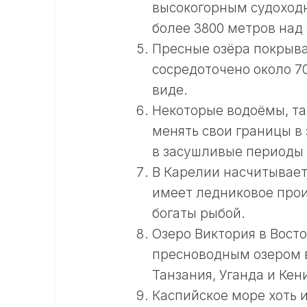
высокогорным судоходн
более 3800 метров над
Пресные озёра покрыва
сосредоточено около 7
виде.
Некоторые водоёмы, та
менять свои границы в
в засушливые периоды 
В Карелии насчитываетс
имеет ледниковое прои
богаты рыбой.
Озеро Виктория в Вост
пресноводным озером в
Танзания, Уганда и Кен
Каспийское море хоть и