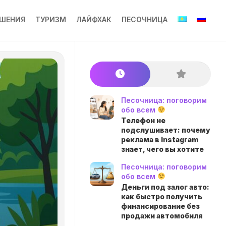
ШЕНИЯ
ТУРИЗМ
ЛАЙФХАК
ПЕСОЧНИЦА
Песочница: поговорим
обо всем
Телефон не
подслушивает: почему
реклама в Instagram
знает, чего вы хотите
Песочница: поговорим
обо всем
Деньги под залог авто:
как быстро получить
финансирование без
продажи автомобиля