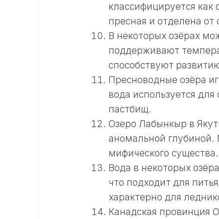
классифицируется как с
пресная и отделена от
В некоторых озёрах мо
поддерживают температ
способствуют развитию
Пресноводные озёра иг
вода используется для
пастбищ.
Озеро Лабынкыр в Якут
аномальной глубиной.
мифического существа.
Вода в некоторых озёр
что подходит для пить
характерно для ледник
Канадская провинция О