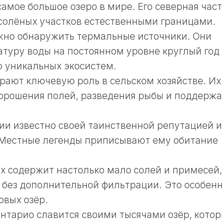
амое большое озеро в мире. Его северная част
 солёных участков естественными границами.
жно обнаружить термальные источники. Они
уру воды на постоянном уровне круглый год
 уникальных экосистем.
рают ключевую роль в сельском хозяйстве. Их
 орошения полей, разведения рыбы и поддерж
ии известно своей таинственной репутацией и
 Местные легенды приписывают ему обитание
ах содержит настолько мало солей и примесей,
я без дополнительной фильтрации. Это особен
овых озёр.
нтарио славится своими тысячами озёр, кото