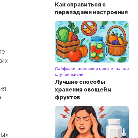
Как справиться с
перепадами настроения
ие
ких
Лайфхаки: полезные советы на все
случаи жизни
Лучшие способы
ия.
хранения овощей и
фруктов
0
ных