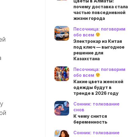
Цветы в Алматы:
почему доставка стала
частью повседневной
жизни города
Песочница: поговорим
обо всем
ей
Электрокар из Китая
под ключ — выгодное
решение для
а
Казахстана
Песочница: поговорим
обо всем
Какие цвета женской
одежды будут в
тренде в 2026 году
у
Сонник: толкование
снов
ой
К чему снится
беременность
Сонник: толкование