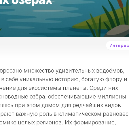
Интерес
збросано множество удивительных водоёмов,
 в себе уникальную историю, богатую флору и
ачение для экосистемы планеты. Среди них
сноводные озёра, обеспечивающие миллионы
ляясь при этом домом для редчайших видов
грают важную роль в климатическом равновес
номике целых регионов. Их формирование,