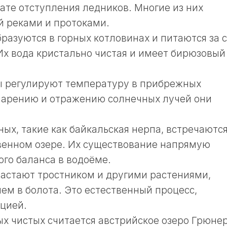
тате отступления ледников. Многие из них
й реками и протоками.
разуются в горных котловинах и питаются за 
 Их вода кристально чистая и имеет бирюзовый
 регулируют температуру в прибрежных
парению и отражению солнечных лучей они
ых, такие как байкальская нерпа, встречаютс
венном озере. Их существование напрямую
ого баланса в водоёме.
растают тростником и другими растениями,
ем в болота. Это естественный процесс,
цией.
ых чистых считается австрийское озеро Грюне