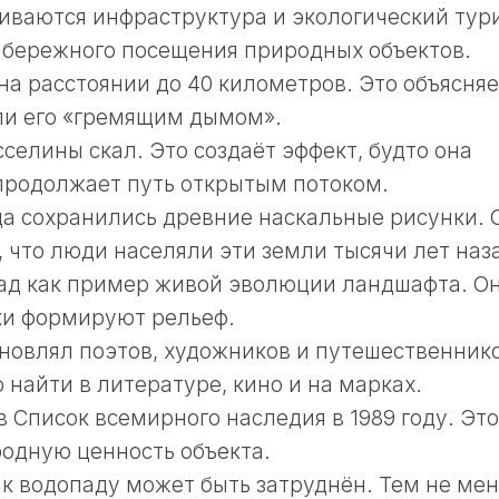
виваются инфраструктура и экологический тур
 бережного посещения природных объектов.
а расстоянии до 40 километров. Это объясняе
ли его «гремящим дымом».
сселины скал. Это создаёт эффект, будто она
 продолжает путь открытым потоком.
да сохранились древние наскальные рисунки. 
 что люди населяли эти земли тысячи лет наз
ад как пример живой эволюции ландшафта. О
ки формируют рельеф.
новлял поэтов, художников и путешественнико
найти в литературе, кино и на марках.
 Список всемирного наследия в 1989 году. Это
одную ценность объекта.
 к водопаду может быть затруднён. Тем не мен