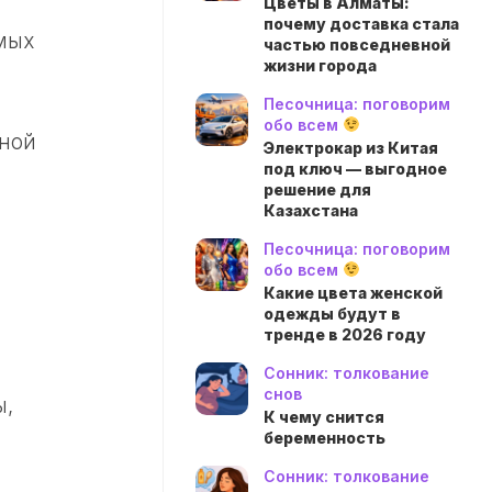
Цветы в Алматы:
почему доставка стала
мых
частью повседневной
жизни города
Песочница: поговорим
обо всем
нной
Электрокар из Китая
под ключ — выгодное
решение для
Казахстана
Песочница: поговорим
обо всем
Какие цвета женской
одежды будут в
тренде в 2026 году
Сонник: толкование
снов
ы,
К чему снится
беременность
Сонник: толкование