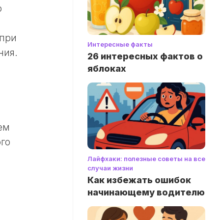
о
 при
Интересные факты
ния.
26 интересных фактов о
яблоках
ем
ого
Лайфхаки: полезные советы на все
случаи жизни
Как избежать ошибок
начинающему водителю