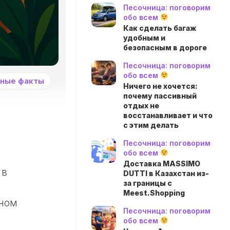
Песочница: поговорим
обо всем
Как сделать багаж
удобным и
безопасным в дороге
Песочница: поговорим
обо всем
ные факты
Ничего не хочется:
почему пассивный
отдых не
восстанавливает и что
с этим делать
Песочница: поговорим
обо всем
Доставка MASSIMO
 в
DUTTI в Казахстан из-
за границы с
Meest.Shopping
аном
Песочница: поговорим
я
обо всем