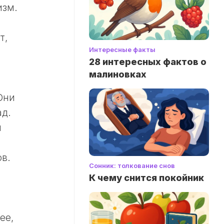
изм.
т,
Интересные факты
28 интересных фактов о
малиновках
Они
ад.
н
в.
Сонник: толкование снов
К чему снится покойник
ее,