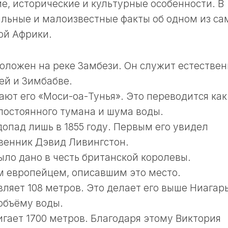
е, исторические и культурные особенности. В
альные и малоизвестные факты об одном из са
ой Африки.
оложен на реке Замбези. Он служит естестве
ей и Зимбабве.
ют его «Моси-оа-Тунья». Это переводится как
постоянного тумана и шума воды.
опад лишь в 1855 году. Первым его увидел
венник Дэвид Ливингстон.
ыло дано в честь британской королевы.
 европейцем, описавшим это место.
ляет 108 метров. Это делает его выше Ниагар
 объёму воды.
гает 1700 метров. Благодаря этому Виктория