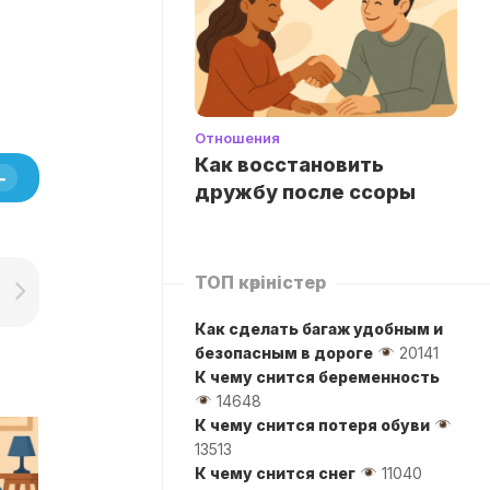
Отношения
Как восстановить
дружбу после ссоры
ТОП көріністер
Как сделать багаж удобным и
безопасным в дороге
20141
К чему снится беременность
14648
К чему снится потеря обуви
13513
К чему снится снег
11040