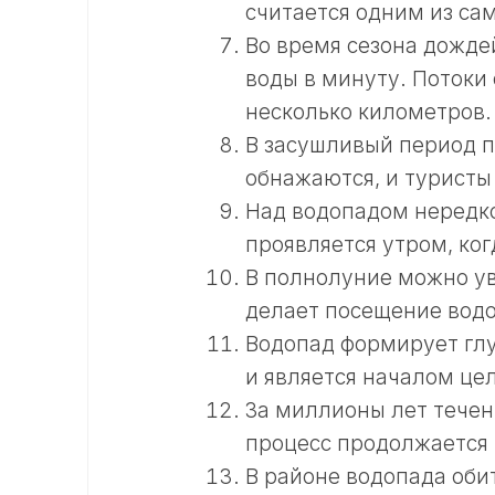
считается одним из са
Во время сезона дожде
воды в минуту. Потоки
несколько километров.
В засушливый период п
обнажаются, и туристы
Над водопадом нередко
проявляется утром, ко
В полнолуние можно ув
делает посещение вод
Водопад формирует глу
и является началом це
За миллионы лет течен
процесс продолжается 
В районе водопада оби