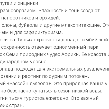
пугаи и хищники.
разнообразием. Влажность и тень создают
 папоротников и орхидей.
 слоны, буйволы и другие млекопитающие. Эт
ным и для сафари-туризма.
си-оа-Тунья» охраняет водопад с замбийской
а сохранность отвечает одноимённый парк.
сок Семи природных чудес Африки. Её красота 
дународном уровне.
опада подходят для экстремальных развлечен
рзанки и рафтинг по бурным потокам.
ый «Бассейн дьявола». Это природная ванна у
но безопасно купаться в сезон низкой воды.
тни тысяч туристов ежегодно. Это важный
еих стран.