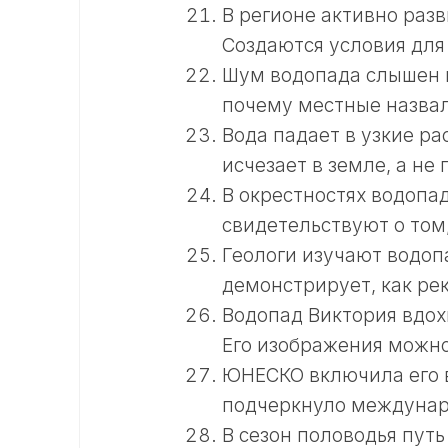
В регионе активно раз
Создаются условия для
Шум водопада слышен н
почему местные назва
Вода падает в узкие ра
исчезает в земле, а не
В окрестностях водопа
свидетельствуют о том,
Геологи изучают водоп
демонстрирует, как ре
Водопад Виктория вдох
Его изображения можно 
ЮНЕСКО включила его в
подчеркнуло междунар
В сезон половодья путь