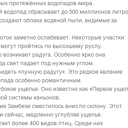
мых протяжённых водопадов мира.
й водопад сбрасывает до 500 миллионов литр
 создают облака водяной пыли, видимые за
оток заметно ослабевает. Некоторые участки
 могут пройтись по высохшему руслу.
 возникает радуга. Особенно ярко она
гда свет падает под нужным углом.
идеть «лунную радугу». Это редкое явление
опада особенно романтичным.
бокое ущелье. Оно известно как «Первое ущел
лой системы каньонов.
ие Замбези сместилось вниз по склону. Этот
и сейчас, медленно углубляя ущелья.
тает более 400 видов птиц. Среди них