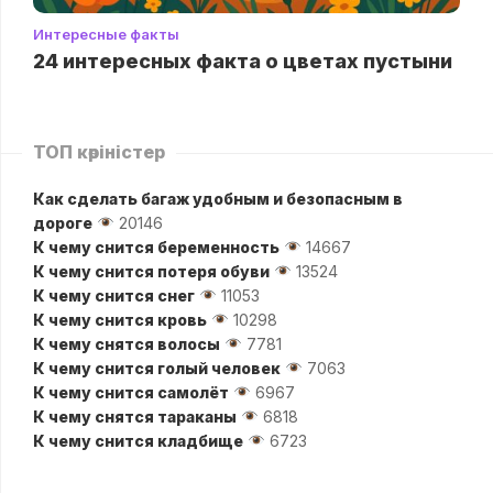
Интересные факты
24 интересных факта о цветах пустыни
ТОП көріністер
Как сделать багаж удобным и безопасным в
дороге
20146
К чему снится беременность
14667
К чему снится потеря обуви
13524
К чему снится снег
11053
К чему снится кровь
10298
К чему снятся волосы
7781
К чему снится голый человек
7063
К чему снится самолёт
6967
К чему снятся тараканы
6818
К чему снится кладбище
6723