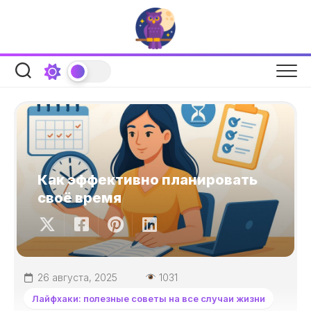
Перейти
к
содержанию
Как эффективно планировать
своё время
26 августа, 2025
1031
Лайфхаки: полезные советы на все случаи жизни