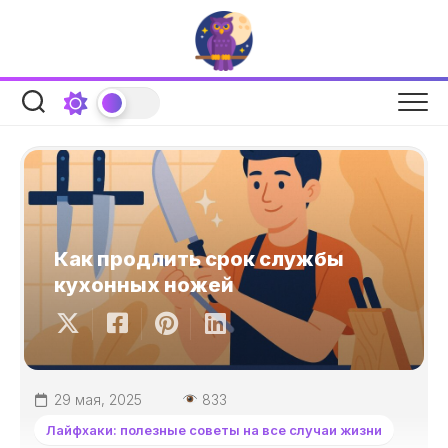
Перейти
к
содержанию
Как продлить срок службы
кухонных ножей
29 мая, 2025
833
Лайфхаки: полезные советы на все случаи жизни