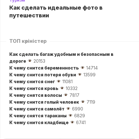
Как сделать идеальные фото в
путешествии
ТОП көріністер
Как сделать багаж удобным и безопасным в
дороге
20153
К чему снится беременность
14714
К чему снится потеря обуви
13599
К чему снится снег
11081
К чему снится кровь
10332
К чему снятся волосы
7817
К чему снится голый человек
7119
К чему снится самолёт
6990
К чему снятся тараканы
6829
К чему снится кладбище
6741