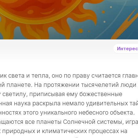
Интерес
ик света и тепла, оно по праву считается гла
ей планете. На протяжении тысячелетий люди
у светилу, приписывая ему божественные
нная наука раскрыла немало удивительных та
нностях этого уникального небесного объекта.
ращаются все планеты Солнечной системы, игр
 природных и климатических процессах на