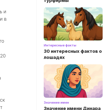
турфирмы
ь и
и в
го
Интересные факты
30 интересных фактов о
220
лошадях
а
ск
Значение имен
т
Значение имени Динара