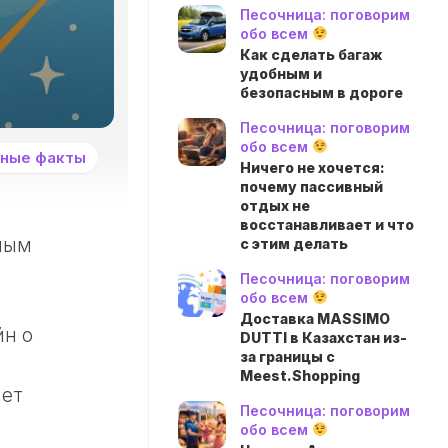
Песочница: поговорим
обо всем
Как сделать багаж
удобным и
безопасным в дороге
Песочница: поговорим
обо всем
ные факты
Ничего не хочется:
почему пассивный
отдых не
восстанавливает и что
вным
с этим делать
Песочница: поговорим
обо всем
Доставка MASSIMO
йн о
DUTTI в Казахстан из-
за границы с
Meest.Shopping
ает
Песочница: поговорим
обо всем