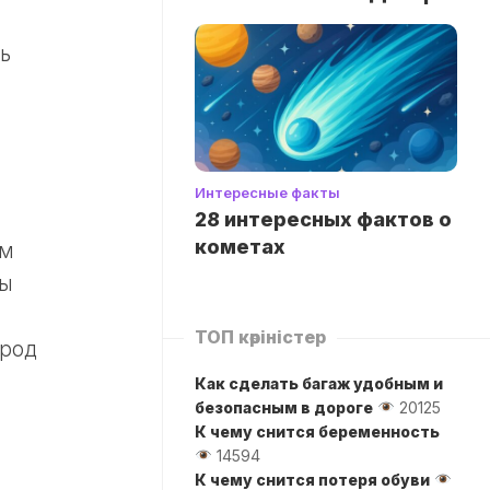
ь
Интересные факты
28 интересных фактов о
кометах
ым
бы
ТОП көріністер
ород
Как сделать багаж удобным и
безопасным в дороге
20125
К чему снится беременность
14594
К чему снится потеря обуви