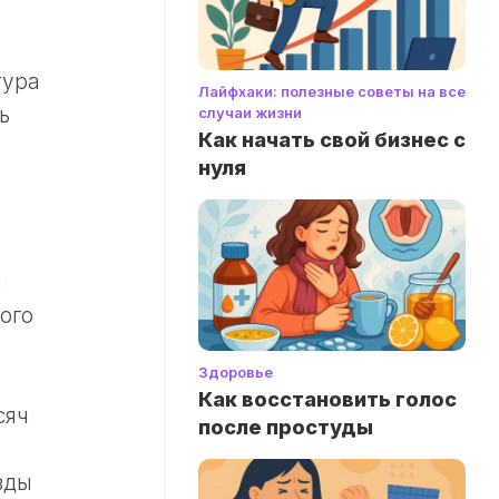
тура
Лайфхаки: полезные советы на все
ь
случаи жизни
Как начать свой бизнес с
нуля
ы
ого
Здоровье
Как восстановить голос
сяч
после простуды
зды