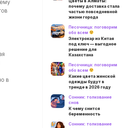
Цветы в Алматы:
нему
почему доставка стала
тов
частью повседневной
жизни города
Песочница: поговорим
обо всем
Электрокар из Китая
под ключ — выгодное
решение для
ая
Казахстана
й
Песочница: поговорим
обо всем
Какие цвета женской
о в
одежды будут в
тренде в 2026 году
Сонник: толкование
снов
К чему снится
беременность
Сонник: толкование