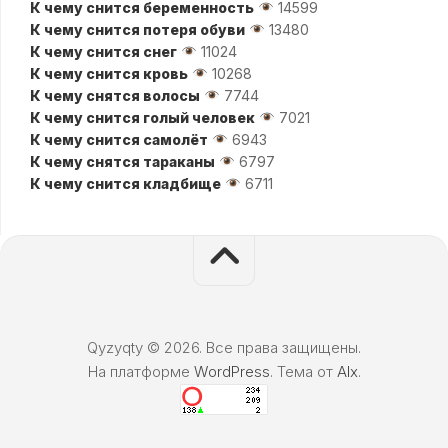
К чему снится беременность
14599
К чему снится потеря обуви
13480
К чему снится снег
11024
К чему снится кровь
10268
К чему снятся волосы
7744
К чему снится голый человек
7021
К чему снится самолёт
6943
К чему снятся тараканы
6797
К чему снится кладбище
6711
Qyzyqty © 2026. Все права защищены.
На платформе
WordPress
. Тема от
Alx
.