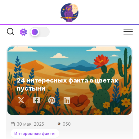
Перейти
к
содержанию
24 интересных факта о цветах
пустыни
30 мая, 2025
950
Интересные факты