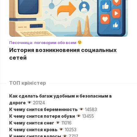
Песочница: поговорим обо всем
История возникновения социальных
сетей
ТОП көріністер
Как сделать багаж удобным и безопасным в
дороге
20124
К чему снится беременность
14583
К чему снится потеря обуви
13455
К чему снится снег
11016
К чему снится кровь
10253
К чему снятся волосы
7717