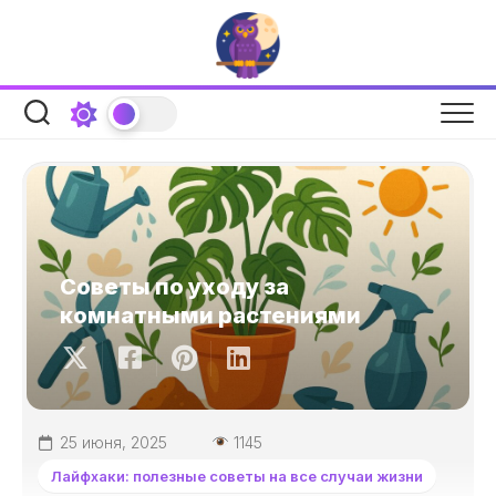
Перейти
к
содержанию
Советы по уходу за
комнатными растениями
25 июня, 2025
1145
Лайфхаки: полезные советы на все случаи жизни