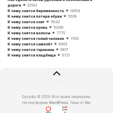
дороге
20143
К чему снится беременность
14659
К чему снится потеря обуви
13518
К чему снится снег
11042
К чему снится кровь
10296
К чему снятся волосы
7775
К чему снится голый человек
7055
К чему снится самолёт
6962
К чему снятся тараканы
6817
К чему снится кладбище
6721
Qyzyqty © 2026. Все права защищены.
На платформе
WordPress
. Тема от
Alx
.