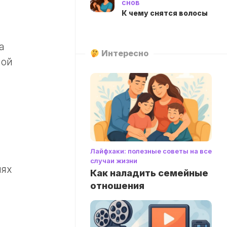
снов
К чему снятся волосы
а
Интересно
ной
Лайфхаки: полезные советы на все
случаи жизни
нях
Как наладить семейные
отношения