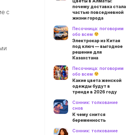
Цветы в Алматы:
почему доставка стала
е с
частью повседневной
жизни города
Песочница: поговорим
обо всем
Электрокар из Китая
под ключ — выгодное
ями
решение для
Казахстана
Песочница: поговорим
обо всем
Какие цвета женской
одежды будут в
тренде в 2026 году
Сонник: толкование
снов
К чему снится
беременность
Сонник: толкование