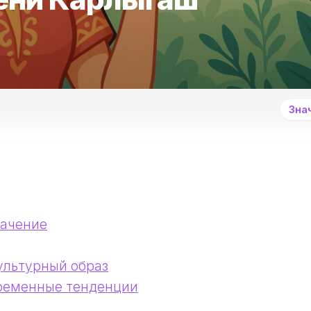
Зна
начение
ультурный образ
временные тенденции