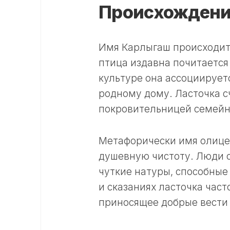
Происхождение
Имя Карлыгаш происходит и
птица издавна почитается
культуре она ассоциирует
родному дому. Ласточка с
покровительницей семейно
Метафорически имя олицет
душевную чистоту. Люди 
чуткие натуры, способные
и сказаниях ласточка част
приносящее добрые вести