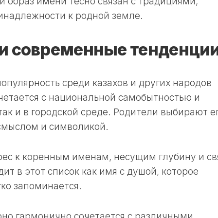
й образ имени тесно связан с традициями,
инадлежности к родной земле.
и современные тенденци
опулярность среди казахов и других народов
четается с национальной самобытностью и
 так и в городской среде. Родители выбирают ег
смыслом и символикой.
ес к коренным именам, несущим глубину и св
ит в этот список как имя с душой, которое
гко запоминается.
оно гармонично сочетается с различными