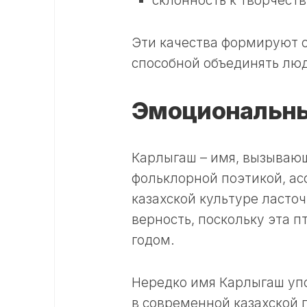
склонность к творчеств
Эти качества формируют о
способной объединять люд
Эмоциональны
Карлыгаш – имя, вызываю
фольклорной поэтикой, асс
казахской культуре ласточ
верность, поскольку эта п
годом.
Нередко имя Карлыгаш упо
в современной казахской 