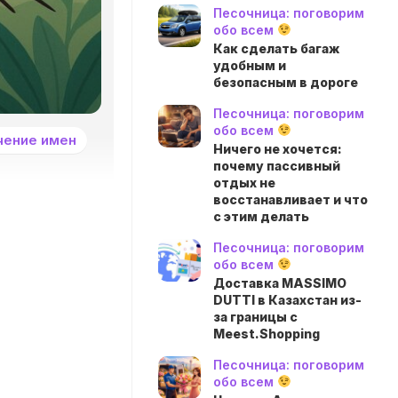
Песочница: поговорим
обо всем
Как сделать багаж
удобным и
безопасным в дороге
Песочница: поговорим
обо всем
чение имен
Ничего не хочется:
почему пассивный
отдых не
восстанавливает и что
с этим делать
Песочница: поговорим
обо всем
Доставка MASSIMO
DUTTI в Казахстан из-
за границы с
Meest.Shopping
Песочница: поговорим
обо всем