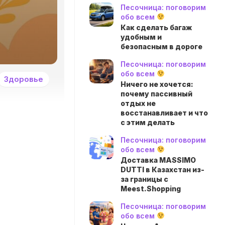
Песочница: поговорим
обо всем
Как сделать багаж
удобным и
безопасным в дороге
Песочница: поговорим
обо всем
Здоровье
Ничего не хочется:
почему пассивный
отдых не
восстанавливает и что
с этим делать
Песочница: поговорим
обо всем
Доставка MASSIMO
DUTTI в Казахстан из-
за границы с
Meest.Shopping
Песочница: поговорим
обо всем