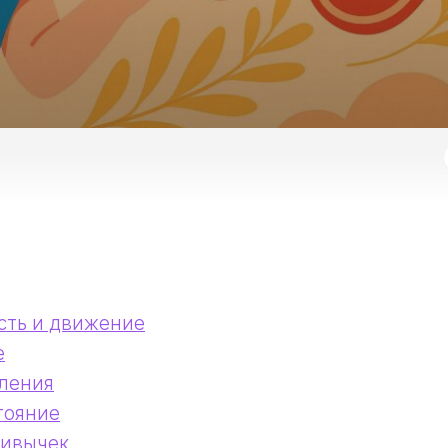
сть и движение
е
вления
тояние
ривычек