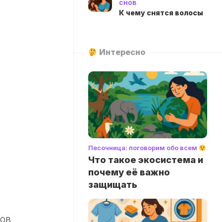
снов
К чему снятся волосы
Интересно
Песочница: поговорим обо всем
Что такое экосистема и
почему её важно
защищать
дов