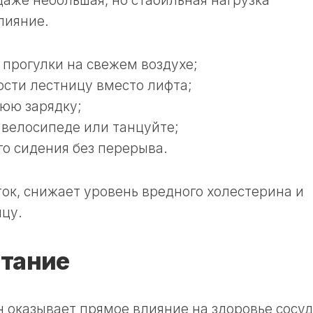
аже небольшая, но стабильная нагрузка
лияние.
прогулки на свежем воздухе;
сти лестницу вместо лифта;
юю зарядку;
 велосипеде или танцуйте;
го сидения без перерыва.
ок, снижает уровень вредного холестерина и
цу.
итание
 оказывает прямое влияние на здоровье сосу