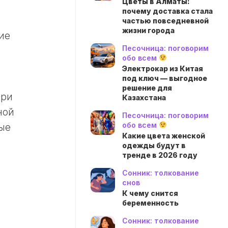
Цветы в Алматы:
почему доставка стала
частью повседневной
жизни города
ие
Песочница: поговорим
обо всем
Электрокар из Китая
под ключ — выгодное
решение для
при
Казахстана
ной
Песочница: поговорим
обо всем
ые
Какие цвета женской
одежды будут в
тренде в 2026 году
Сонник: толкование
снов
К чему снится
беременность
Сонник: толкование