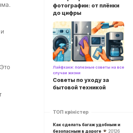
зма.
фотографии: от плёнки
до цифры
ии
 Это
Лайфхаки: полезные советы на все
случаи жизни
Советы по уходу за
бытовой техникой
т
ТОП көріністер
Как сделать багаж удобным и
безопасным в дороге
20126