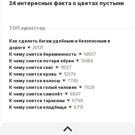
24 интересных факта о цветах пустыни
ТОП көріністер
Как сделать багаж удобным и безопасным в
дороге
20131
К чему снится беременность
14607
К чему снится потеря обуви
13489
К чему снится снег
11027
К чему снится кровь
10274
К чему снятся волосы
7749
К чему снится голый человек
7029
К чему снится самолёт
6947
К чему снятся тараканы
6799
К чему снится кладбище
6713