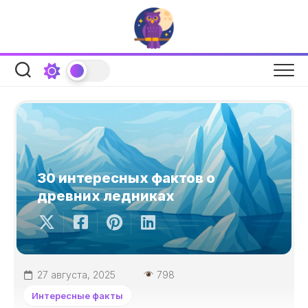
Перейти
к
содержанию
30 интересных фактов о
древних ледниках
27 августа, 2025
798
Интересные факты