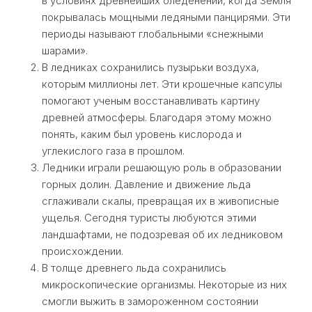
в условиях древнейших оледенений, когда Земля
покрывалась мощными ледяными панцирями. Эти
периоды называют глобальными «снежными
шарами».
В ледниках сохранились пузырьки воздуха,
которым миллионы лет. Эти крошечные капсулы
помогают ученым восстанавливать картину
древней атмосферы. Благодаря этому можно
понять, каким был уровень кислорода и
углекислого газа в прошлом.
Ледники играли решающую роль в образовании
горных долин. Давление и движение льда
сглаживали скалы, превращая их в живописные
ущелья. Сегодня туристы любуются этими
ландшафтами, не подозревая об их ледниковом
происхождении.
В толще древнего льда сохранились
микроскопические организмы. Некоторые из них
смогли выжить в замороженном состоянии