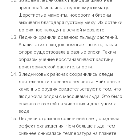
Во время ледниковых периодов животные
приспосабливались к суровому климату.
Шерстистые мамонты, носороги и бизоны
выживали благодаря густому меху. Их останки
до сих пор находят в вечной мерзлоте.
Ледники хранили древнюю пыльцу растений.
Анализ этих находок помогает понять, какая
флора существовала в разные эпохи. Таким
образом ученые восстанавливают картину
доисторической растительности.
В ледниковых районах сохранились следы
деятельности древнего человека. Найденные
каменные орудия свидетельствуют о том, что
люди жили рядом с массивами льда. Это было
связано с охотой на животных и доступом к
воде.
Ледники отражали солнечный свет, создавая
эффект охлаждения. Чем больше льда, тем
сильнее снижалась температура на планете.