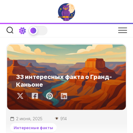
Перейти
к
содержанию
33 интересных факта о Гранд-
Каньоне
2 июня, 2025
914
Интересные факты