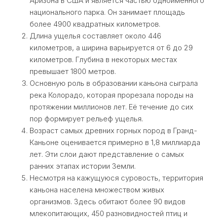
Аризона в США и является частью одноимённого
национального парка. Он занимает площадь
более 4900 квадратных километров.
Длина ущелья составляет около 446
километров, а ширина варьируется от 6 до 29
километров. Глубина в некоторых местах
превышает 1800 метров.
Основную роль в образовании каньона сыграла
река Колорадо, которая прорезала породы на
протяжении миллионов лет. Её течение до сих
пор формирует рельеф ущелья.
Возраст самых древних горных пород в Гранд-
Каньоне оценивается примерно в 1,8 миллиарда
лет. Эти слои дают представление о самых
ранних этапах истории Земли.
Несмотря на кажущуюся суровость, территория
каньона населена множеством живых
организмов. Здесь обитают более 90 видов
млекопитающих, 450 разновидностей птиц и