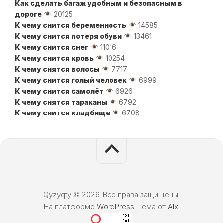
Как сделать багаж удобным и безопасным в
дороге
20125
К чему снится беременность
14585
К чему снится потеря обуви
13461
К чему снится снег
11016
К чему снится кровь
10254
К чему снятся волосы
7717
К чему снится голый человек
6999
К чему снится самолёт
6926
К чему снятся тараканы
6792
К чему снится кладбище
6708
Qyzyqty © 2026. Все права защищены.
На платформе
WordPress
. Тема от
Alx
.