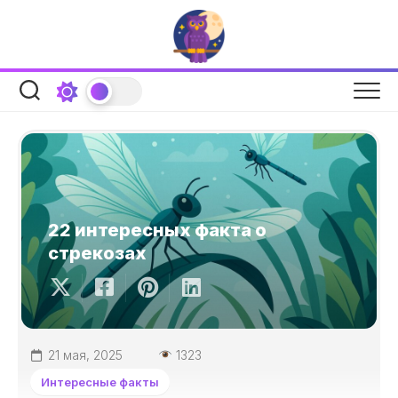
Перейти
к
содержанию
22 интересных факта о
стрекозах
21 мая, 2025
1323
Интересные факты