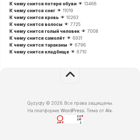
К чему снится потеря обуви
13466
К чему снится снег
11019
К чему снится кровь
10263
К чему снятся волосы
7725
К чему снится голый человек
7008
К чему снится самолёт
6931
К чему снятся тараканы
6796
К чему снится кладбище
6710
Qyzyqty © 2026. Все права защищены.
На платформе
WordPress
. Тема от
Alx
.