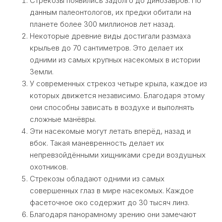
Стрекозы появились задолго до динозавров. По
данным палеонтологов, их предки обитали на
планете более 300 миллионов лет назад.
Некоторые древние виды достигали размаха
крыльев до 70 сантиметров. Это делает их
одними из самых крупных насекомых в истории
Земли.
У современных стрекоз четыре крыла, каждое из
которых движется независимо. Благодаря этому
они способны зависать в воздухе и выполнять
сложные манёвры.
Эти насекомые могут летать вперёд, назад и
вбок. Такая маневренность делает их
непревзойдёнными хищниками среди воздушных
охотников.
Стрекозы обладают одними из самых
совершенных глаз в мире насекомых. Каждое
фасеточное око содержит до 30 тысяч линз.
Благодаря панорамному зрению они замечают