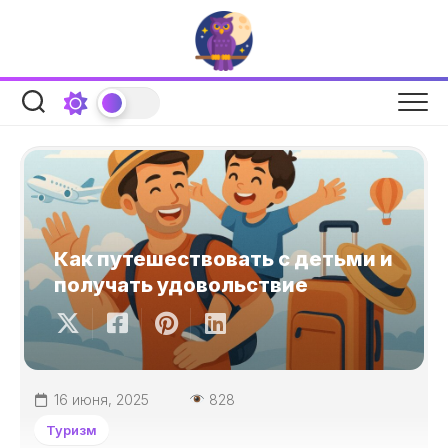
Перейти
к
содержанию
Как путешествовать с детьми и
получать удовольствие
16 июня, 2025
828
Туризм