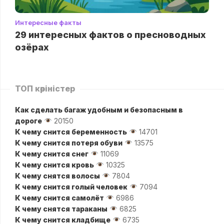
Интересные факты
29 интересных фактов о пресноводных
озёрах
ТОП көріністер
Как сделать багаж удобным и безопасным в
дороге
20150
К чему снится беременность
14701
К чему снится потеря обуви
13575
К чему снится снег
11069
К чему снится кровь
10325
К чему снятся волосы
7804
К чему снится голый человек
7094
К чему снится самолёт
6986
К чему снятся тараканы
6825
К чему снится кладбище
6735