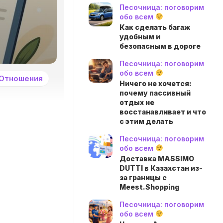
Песочница: поговорим
обо всем
Как сделать багаж
удобным и
безопасным в дороге
Песочница: поговорим
обо всем
Отношения
Ничего не хочется:
почему пассивный
отдых не
восстанавливает и что
с этим делать
Песочница: поговорим
обо всем
Доставка MASSIMO
DUTTI в Казахстан из-
за границы с
Meest.Shopping
Песочница: поговорим
обо всем