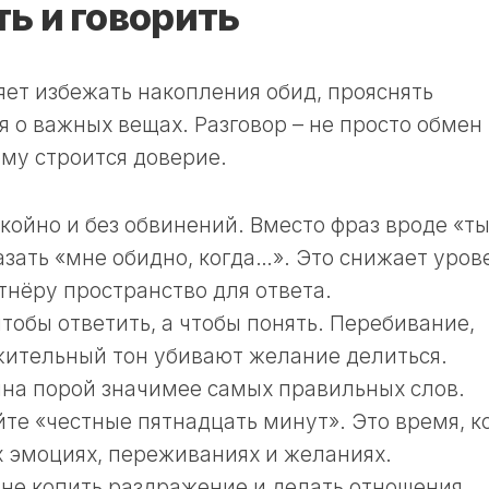
ь и говорить
ет избежать накопления обид, прояснять
я о важных вещах. Разговор – не просто обмен
ому строится доверие.
койно и без обвинений. Вместо фраз вроде «т
азать «мне обидно, когда…». Это снижает уров
тнёру пространство для ответа.
чтобы ответить, а чтобы понять. Перебивание,
жительный тон убивают желание делиться.
а порой значимее самых правильных слов.
йте «честные пятнадцать минут». Это время, к
х эмоциях, переживаниях и желаниях.
 не копить раздражение и делать отношения