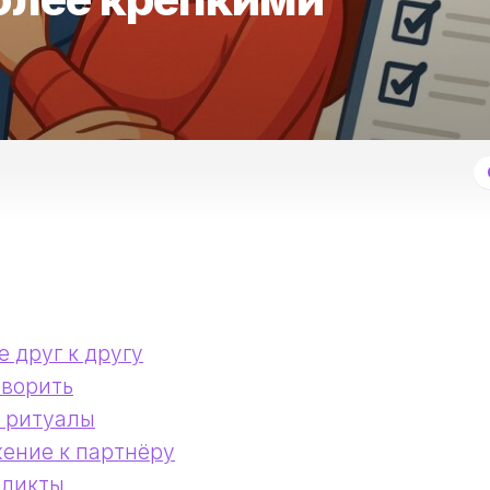
 друг к другу
оворить
 ритуалы
жение к партнёру
фликты