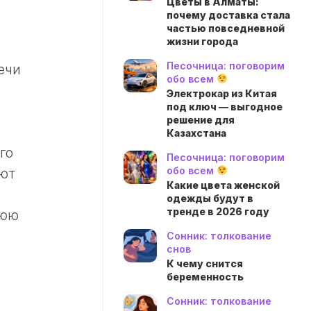
Цветы в Алматы:
почему доставка стала
частью повседневной
жизни города
Песочница: поговорим
ечи
обо всем
Электрокар из Китая
под ключ — выгодное
решение для
Казахстана
го
Песочница: поговорим
обо всем
ают
Какие цвета женской
одежды будут в
тренде в 2026 году
нюю
Сонник: толкование
снов
К чему снится
беременность
Сонник: толкование