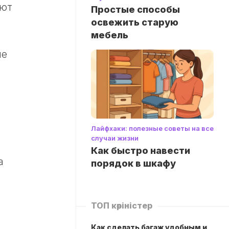
ают
Простые способы
освежить старую
мебель
не
Лайфхаки: полезные советы на все
случаи жизни
Как быстро навести
а
порядок в шкафу
ТОП көріністер
Как сделать багаж удобным и