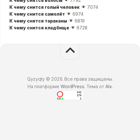
К чему снятся волосы
7792
К чему снится голый человек
7074
К чему снится самолёт
6974
К чему снятся тараканы
6819
К чему снится кладбище
6728
Qyzyqty © 2026. Все права защищены.
На платформе
WordPress
. Тема от
Alx
.