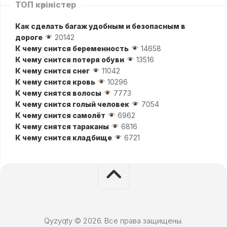
ТОП көріністер
Как сделать багаж удобным и безопасным в
дороге
20142
К чему снится беременность
14658
К чему снится потеря обуви
13516
К чему снится снег
11042
К чему снится кровь
10296
К чему снятся волосы
7773
К чему снится голый человек
7054
К чему снится самолёт
6962
К чему снятся тараканы
6816
К чему снится кладбище
6721
Qyzyqty © 2026. Все права защищены.