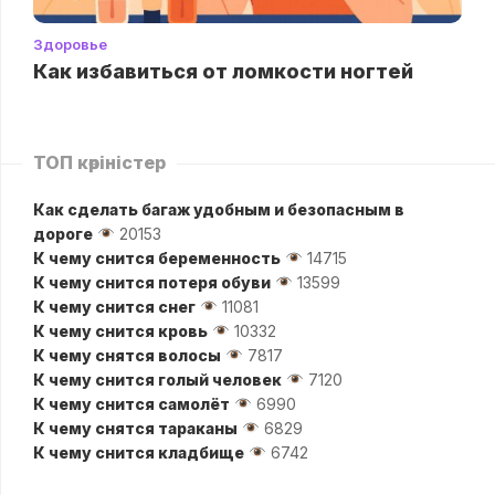
Здоровье
Как избавиться от ломкости ногтей
ТОП көріністер
Как сделать багаж удобным и безопасным в
дороге
20153
К чему снится беременность
14715
К чему снится потеря обуви
13599
К чему снится снег
11081
К чему снится кровь
10332
К чему снятся волосы
7817
К чему снится голый человек
7120
К чему снится самолёт
6990
К чему снятся тараканы
6829
К чему снится кладбище
6742