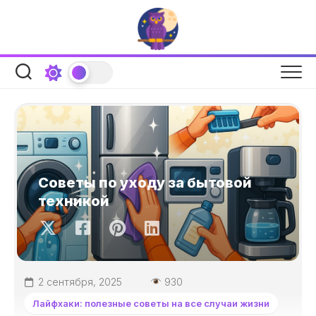
Перейти
к
содержанию
Советы по уходу за бытовой
техникой
2 сентября, 2025
930
Лайфхаки: полезные советы на все случаи жизни