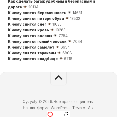
Как сделать багаж удобным и безопасным в
дороге
20134
К чему снится беременность
14631
К чему снится потеря обуви
13502
К чему снится снег
11035
К чему снится кровь
10283
К чему снятся волосы
7754
К чему снится голый человек
7044
К чему снится самолёт
6954
К чему снятся тараканы
6808
К чему снится кладбище
6718
Qyzyqty © 2026. Все права защищены.
На платформе
WordPress
. Тема от
Alx
.