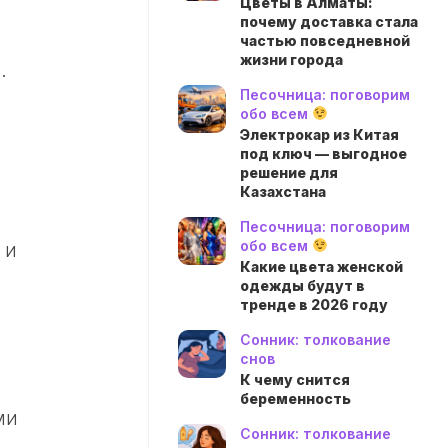
Цветы в Алматы:
почему доставка стала
частью повседневной
жизни города
.
Песочница: поговорим
обо всем
Электрокар из Китая
под ключ — выгодное
решение для
Казахстана
Песочница: поговорим
обо всем
 и
Какие цвета женской
одежды будут в
тренде в 2026 году
Сонник: толкование
снов
К чему снится
беременность
ми
Сонник: толкование