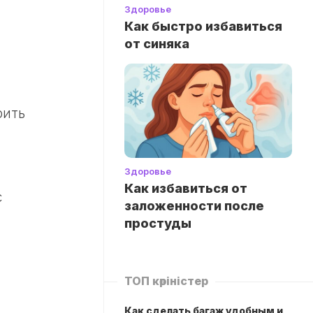
Здоровье
Как быстро избавиться
от синяка
.
рить
Здоровье
Как избавиться от
с
заложенности после
простуды
ТОП көріністер
Как сделать багаж удобным и