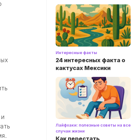
ю
Интересные факты
ных
24 интересных факта о
кактусах Мексики
ить
 и
Лайфхаки: полезные советы на все
гать
случаи жизни
мя.
Как перестать