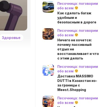
Песочница: поговорим
обо всем
Как сделать багаж
удобным и
безопасным в дороге
Песочница: поговорим
обо всем
Здоровье
Ничего не хочется:
почему пассивный
отдых не
восстанавливает и что
с этим делать
Песочница: поговорим
обо всем
Доставка MASSIMO
DUTTI в Казахстан из-
за границы с
Meest.Shopping
Песочница: поговорим
обо всем