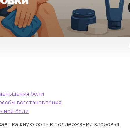
меньшения боли
особы восстановления
чной боли
рает важную роль в поддержании здоровья,