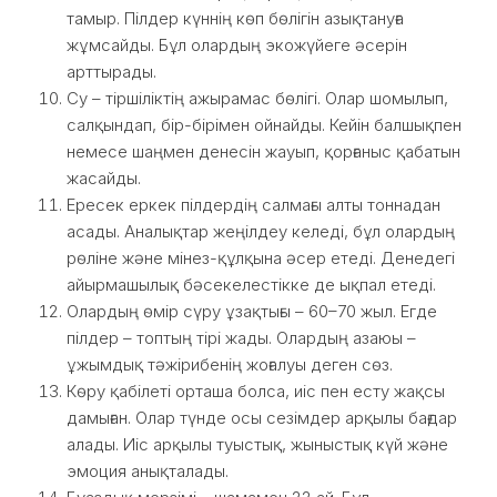
тамыр. Пілдер күннің көп бөлігін азықтануға
жұмсайды. Бұл олардың экожүйеге әсерін
арттырады.
Су – тіршіліктің ажырамас бөлігі. Олар шомылып,
салқындап, бір-бірімен ойнайды. Кейін балшықпен
немесе шаңмен денесін жауып, қорғаныс қабатын
жасайды.
Ересек еркек пілдердің салмағы алты тоннадан
асады. Аналықтар жеңілдеу келеді, бұл олардың
рөліне және мінез-құлқына әсер етеді. Денедегі
айырмашылық бәсекелестікке де ықпал етеді.
Олардың өмір сүру ұзақтығы – 60–70 жыл. Егде
пілдер – топтың тірі жады. Олардың азаюы –
ұжымдық тәжірибенің жоғалуы деген сөз.
Көру қабілеті орташа болса, иіс пен есту жақсы
дамыған. Олар түнде осы сезімдер арқылы бағдар
алады. Иіс арқылы туыстық, жыныстық күй және
эмоция анықталады.