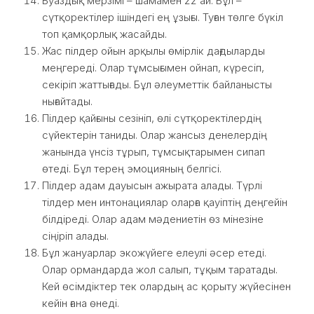
Буаздық мерзімі – шамамен 22 ай. Бұл –
сүтқоректілер ішіндегі ең ұзығы. Туған төлге бүкіл
топ қамқорлық жасайды.
Жас пілдер ойын арқылы өмірлік дағдыларды
меңгереді. Олар тұмсығымен ойнап, күресіп,
секіріп жаттығады. Бұл әлеуметтік байланысты
нығайтады.
Пілдер қайғыны сезініп, өлі сүтқоректілердің
сүйектерін таниды. Олар жансыз денелердің
жанында үнсіз тұрып, тұмсықтарымен сипап
өтеді. Бұл терең эмоцияның белгісі.
Пілдер адам дауысын ажырата алады. Түрлі
тілдер мен интонациялар оларға қауіптің деңгейін
білдіреді. Олар адам мәдениетін өз мінезіне
сіңіріп алады.
Бұл жануарлар экожүйеге елеулі әсер етеді.
Олар ормандарда жол салып, тұқым таратады.
Кей өсімдіктер тек олардың ас қорыту жүйесінен
кейін ғана өнеді.