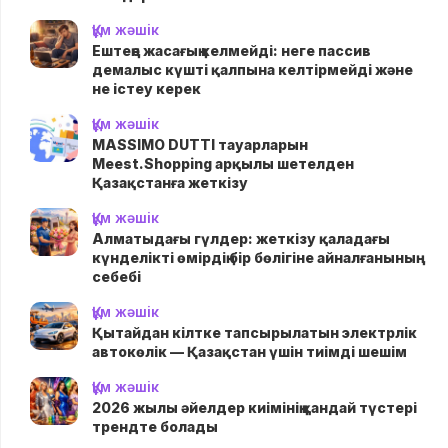
Құм жәшік
Ештеңе жасағың келмейді: неге пассив
демалыс күшті қалпына келтірмейді және
не істеу керек
Құм жәшік
MASSIMO DUTTI тауарларын
Meest.Shopping арқылы шетелден
Қазақстанға жеткізу
Құм жәшік
Алматыдағы гүлдер: жеткізу қаладағы
күнделікті өмірдің бір бөлігіне айналғанының
себебі
Құм жәшік
Қытайдан кілтке тапсырылатын электрлік
автокөлік — Қазақстан үшін тиімді шешім
Құм жәшік
2026 жылы әйелдер киімінің қандай түстері
трендте болады