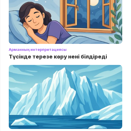
Арманның интерпретациясы
Түсінде терезе көру нені білдіреді