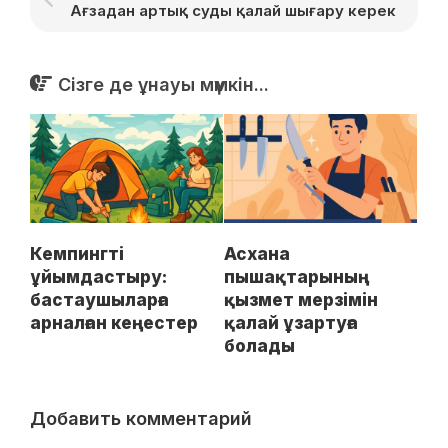
Ағзадан артық суды қалай шығару керек
Сізге де ұнауы мүмкін...
Кемпингті
Асхана
ұйымдастыру:
пышақтарының
бастаушыларға
қызмет мерзімін
арналған кеңестер
қалай ұзартуға
болады
Добавить комментарий