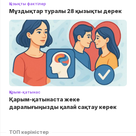
Қызықты фактілер
Мұздықтар туралы 28 қызықты дерек
Қарым-қатынас
Қарым-қатынаста жеке
даралығыңызды қалай сақтау керек
ТОП көріністер