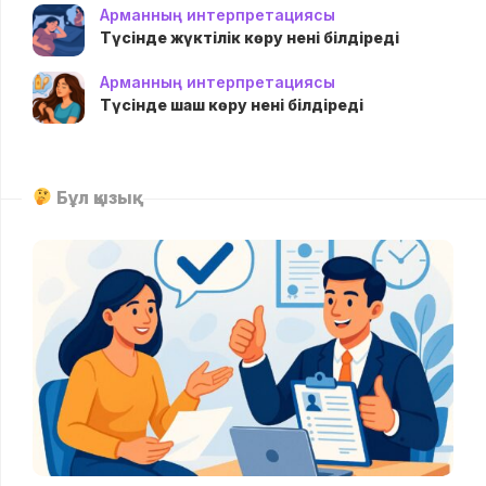
Арманның интерпретациясы
Түсінде жүктілік көру нені білдіреді
Арманның интерпретациясы
Түсінде шаш көру нені білдіреді
Бұл қызық