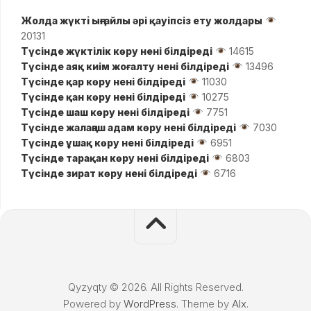
Жолда жүктi ыңғайлы әрі қауіпсіз ету жолдары
20131
Түсінде жүктілік көру нені білдіреді
14615
Түсінде аяқ киім жоғалту нені білдіреді
13496
Түсінде қар көру нені білдіреді
11030
Түсінде қан көру нені білдіреді
10275
Түсінде шаш көру нені білдіреді
7751
Түсінде жалаңаш адам көру нені білдіреді
7030
Түсінде ұшақ көру нені білдіреді
6951
Түсінде тарақан көру нені білдіреді
6803
Түсінде зират көру нені білдіреді
6716
Qyzyqty © 2026. All Rights Reserved.
Powered by
WordPress
. Theme by
Alx
.