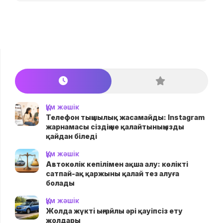
Құм жәшік
Телефон тыңшылық жасамайды: Instagram
жарнамасы сіздің не қалайтыныңызды
қайдан біледі
Құм жәшік
Автокөлік кепілімен ақша алу: көлікті
сатпай-ақ қаржыны қалай тез алуға
болады
Құм жәшік
Жолда жүктi ыңғайлы әрі қауіпсіз ету
жолдары