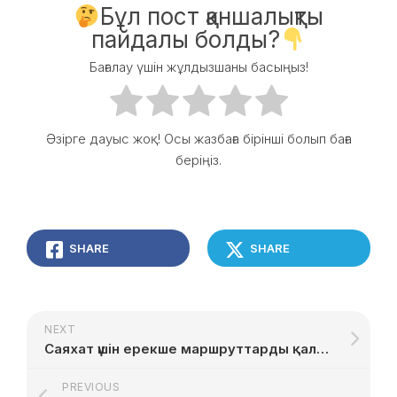
Бұл пост қаншалықты
пайдалы болды?
Бағалау үшін жұлдызшаны басыңыз!
Әзірге дауыс жоқ! Осы жазбаға бірінші болып баға
беріңіз.
SHARE
SHARE
NEXT
Саяхат үшін ерекше маршруттарды қалай табуға болады
PREVIOUS