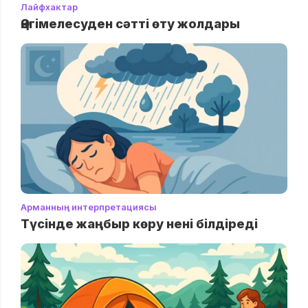
Лайфхактар
Әңгімелесуден сәтті өту жолдары
Арманның интерпретациясы
Түсінде жаңбыр көру нені білдіреді