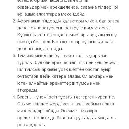
өзгеше. Орман пілдері шағын әрі тік
бивеньдерімен ерекшеленсе, саванна пілдері ірі
әрі ашық алқаптарда мекендейді.
Африкалық пілдердің құлақтары үлкен, бұл оларға
дене температурасын реттеуге көмектеседі.
Құлақтағы көптеген қан тамырлары арқылы жылу
сыртқа бөлінеді. Ыстықта олар құлағын жиі қағып,
денені салқындатады.
Тұмсығы мыңдаған бұлшықет талшықтарынан
тұрады, бұл оған ерекше иілгіштік пен күш береді.
Піл тұмсығы арқылы ұсақ шөптен бастап ауыр
бұтақтарға дейін көтере алады. Ол аяқтарымен
істей алмайтын әрекеттерді тұмсығымен
атқарады.
Бивень – үнемі өсіп тұратын өзгерген күрек тіс.
Онымен пілдер жерді қазып, ағаш қабығын аршып,
минералдар табады. Әлеуметтік өзара
әрекеттестікте де бивеньнің ұзындығы маңызды
рөл атқарады.