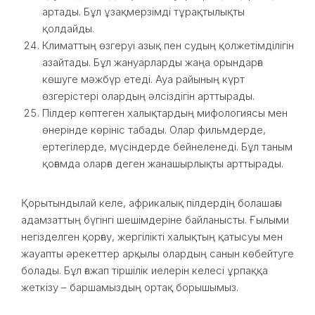
артады. Бұл ұзақмерзімді тұрақтылықты
қолдайды.
Климаттың өзгеруі азық пен судың қолжетімділігін
азайтады. Бұл жануарларды жаңа орындарға
көшуге мәжбүр етеді. Ауа райының күрт
өзгерістері олардың әлсіздігін арттырады.
Пілдер көптеген халықтардың мифологиясы мен
өнерінде көрініс табады. Олар фильмдерде,
ертегілерде, мүсіндерде бейнеленеді. Бұл таным
қоғамда оларға деген жанашырлықты арттырады.
Қорытындылай келе, африкалық пілдердің болашағы
адамзаттың бүгінгі шешімдеріне байланысты. Ғылыми
негізделген қорғау, жергілікті халықтың қатысуы мен
жауапты әрекеттер арқылы олардың санын көбейтуге
болады. Бұл ғажап тіршілік иелерін келесі ұрпаққа
жеткізу – баршамыздың ортақ борышымыз.