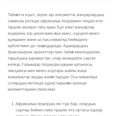
Табиғатта күшті, зерек әрі әлеуметтік жануарлардың
символы ретінде африкалық пілдермен теңдесетін
тіршілік иелерін табу қиын. Бұл алып жануарлар
өздерінің зор денесімен ғана емес, күрделі мінез-
құлқымен және ыстық климатқа бейімделу
қабілетімен де таңғалдырады. Адамдардың
браконьерлік әрекеттері мен табиғи мекендерінің
тарылуына қарамастан, олар икемділігін сақтап
келеді. Ғалымдар пілдердің қарым-қатынасы,
эмоциясы мен мінез-кодтары жайлы жаңа
жаңалықтар ашуды жалғастыруда. Осы мақалада
солардың негізінде құрастырылған ерекше
мәліметтермен бөлісеміз.
Африкалық пілдердің екі түрі бар, олардың
сыртқы бейнесі мен тіршілік ету ортасы едәуір