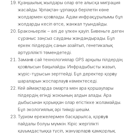
Қуаңшылық жылдары олар өте алысқа миграция
жасайды. Ұрпақтан-ұрпаққа берілетін көне
жолдармен қозғалады. Адам инфрақұрылымы бұл
жолдарды кесіп өтсе, жанжал туындайды.
Браконьерлік – әлі де үлкен қауіп. Бивеньге деген
сұраныс заңсыз сауданы жандандырады. Бұл
еркек пілдердің санын азайтып, генетикалық
әртүрлілікті төмендетеді.
Заманға сай технологиялар GPS арқылы пілдердің
қозғалысын бақылайды. Инфрадыбысты жазып,
жүріс-тұрысын зерттейді. Бұл деректер қорғау
шараларын жоспарлауға көмектеседі.
Кей аймақтарда омарта мен ара қоршаулары
пілдердің егінді жоюының алдын алады. Ара
дыбысынан қорыққан олар егістікке жоламайды.
Бұл экологиялық әрі тиімді шешім.
Туризм ережелермен басқарылса, қорғауға
пайдалы болуы мүмкін. Кіріс жергілікті
қауымдастыққа түсіп, жануарларға қамқорлық