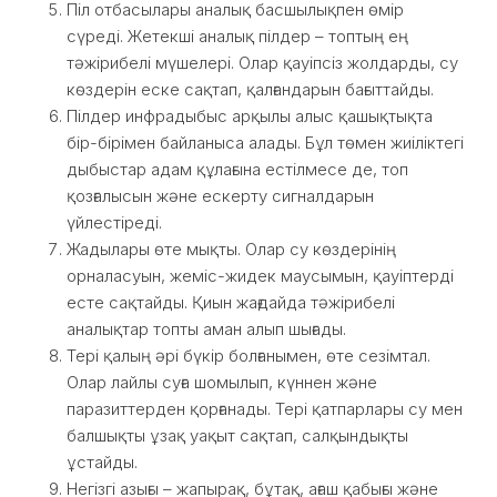
Піл отбасылары аналық басшылықпен өмір
сүреді. Жетекші аналық пілдер – топтың ең
тәжірибелі мүшелері. Олар қауіпсіз жолдарды, су
көздерін еске сақтап, қалғандарын бағыттайды.
Пілдер инфрадыбыс арқылы алыс қашықтықта
бір-бірімен байланыса алады. Бұл төмен жиіліктегі
дыбыстар адам құлағына естілмесе де, топ
қозғалысын және ескерту сигналдарын
үйлестіреді.
Жадылары өте мықты. Олар су көздерінің
орналасуын, жеміс-жидек маусымын, қауіптерді
есте сақтайды. Қиын жағдайда тәжірибелі
аналықтар топты аман алып шығады.
Тері қалың әрі бүкір болғанымен, өте сезімтал.
Олар лайлы суға шомылып, күннен және
паразиттерден қорғанады. Тері қатпарлары су мен
балшықты ұзақ уақыт сақтап, салқындықты
ұстайды.
Негізгі азығы – жапырақ, бұтақ, ағаш қабығы және