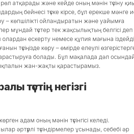
 рөл атқарады және кейде оның мәнін түсіну қи
дардың бейнесі түске кірсе, бұл ерекше мәнге и
ру – көпшілікті ойландыратын және уайымға
ер мұндай түстер тек жақсылықтың белгісі деп
 олардан ескерту немесе құпия мағына іздейді
анын түсіңізде көру – өмірде елеулі өзгерістерг
қарастыруға болады. Бұл мақалада дәл осында
 ықпалын жан-жақты қарастырамыз.
алы түстің негізгі
өрген адам оның мәнін түсінгісі келеді.
лар әртүрлі түсіндірмелер ұсынады, себебі әр