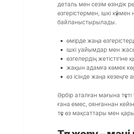
деталь мен сезім өзіндік р
өзгерістермен, ішкі күйм
байланыстырылады.
өмірде жаңа өзгерістер
ішкі уайымдар мен жас
өзгелердің жетістігіне
жақын адамға көмек көр
өз ісінде жаңа кезеңге 
Әрбір аталған мағына түсті 
ғана емес, оянғаннан кейінг
түс өз мақсаттары мен қа
Түс жору – мән