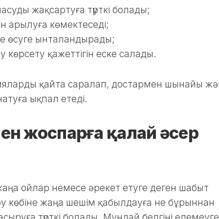
суды жақсартуға түрткі болады;
ен арылуға көмектеседі;
әне өсуге ынталандырады;
 көрсету қажеттігін еске салады.
цияларды қайта саралап, достармен шынайы жә
атуға ықпал етеді.
мен жоспарға қалай әсер
 жаңа ойлар немесе әрекет етуге деген шабыт
ру көбіне жаңа шешім қабылдауға не бұрыннан
асыруға түрткі болады. Мұндай белгіні елемеуге