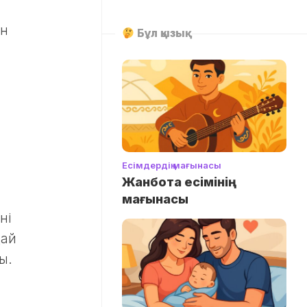
ен
Бұл қызық
Есімдердің мағынасы
Жанбота есімінің
мағынасы
ні
дай
ы.