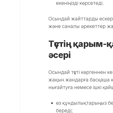
екеніңізді көрсетеді.
Осындай жайттарды ескеру т
және саналы әрекеттер жа
Түстің қарым-қ
әсері
Осындай түсті көргеннен к
жақын жандарға басқаша қ
нығайтуға немесе ішкі қай
өз құндылықтарыңыз бе
береді;