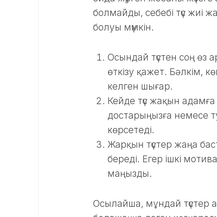
болмайды, себебі түс жиі ж
болуы мүмкін.
Осындай түстен соң өз
өткізу қажет. Бәлкім, кө
келген шығар.
Кейде түс жақын адамға 
достарыңызға немесе ту
көрсетеді.
Жарқын түстер жаңа ба
береді. Егер ішкі мотив
маңызды.
Осылайша, мұндай түстер а