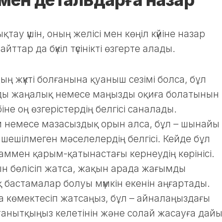
тау үшін, оның желісі мен көңіл күйіне назар
ттар да бүкіл түсінікті өзгерте алады.
дың жүкті болғанына қуаныш сезімі болса, бұл
ды жаңалық немесе маңызды оқиға болатынын
біне оң өзгерістердің белгісі саналады.
м немесе мазасыздық орын алса, бұл – шынайы
н шешілмеген мәселелердің белгісі. Кейде бұл
даммен қарым-қатынастағы кернеудің көрінісі.
ын бөлісіп жатса, жақын арада жағымды
 бастамалар болуы мүмкін екенін аңғартады.
зға көмектесіп жатсаңыз, бұл – айналаңыздағы
анытқыңыз келетінін және солай жасауға дай