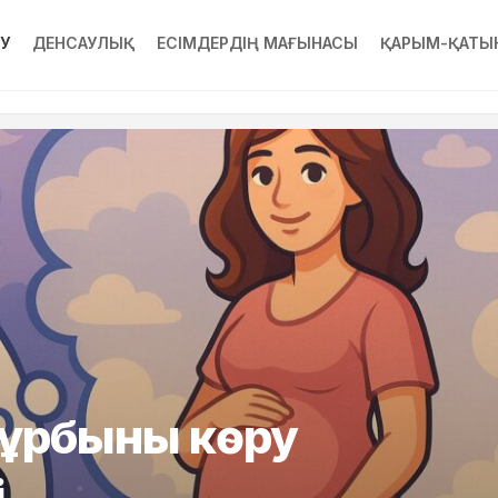
РУ
ДЕНСАУЛЫҚ
ЕСІМДЕРДІҢ МАҒЫНАСЫ
ҚАРЫМ-ҚАТЫ
 құрбыны көру
і