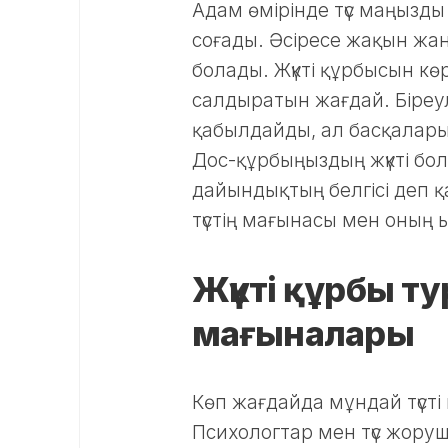
Адам өмірінде түс маңызды
соғады. Әсіресе жақын жан
болады. Жүкті құрбысын кө
салдыратын жағдай. Біреул
қабылдайды, ал басқалары
Дос-құрбыңыздың жүкті болғ
дайындықтың белгісі деп 
түстің мағынасы мен оның
Жүкті құрбы тур
мағыналары
Көп жағдайда мұндай түсті к
Психологтар мен түс жорушы