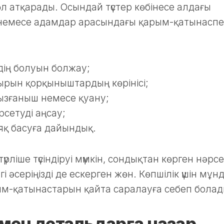
өл атқарады. Осындай түстер көбінесе алдағы
ен немесе адамдар арасындағы қарым-қатынасп
дің болуын болжау;
ырын қорқыныштардың көрінісі;
 қызғаныш немесе қуану;
сетуді аңсау;
аяқ басуға дайындық.
түрліше түсіндіруі мүмкін, сондықтан көрген нәрсе
і әсеріңізді де ескерген жөн. Көпшілік үшін мұн
рым-қатынастарын қайта саралауға себеп болад
і мен детальдарға назар