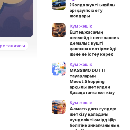
Жолда жүктi ыңғайлы
әрі қауіпсіз ету
жолдары
Құм жәшік
Ештеңе жасағың
келмейді: неге пассив
демалыс күшті
претациясы
қалпына келтірмейді
және не істеу керек
Құм жәшік
MASSIMO DUTTI
тауарларын
Meest.Shopping
арқылы шетелден
Қазақстанға жеткізу
Құм жәшік
Алматыдағы гүлдер:
жеткізу қаладағы
күнделікті өмірдің бір
бөлігіне айналғанының