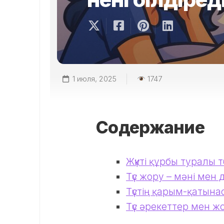
1 июля, 2025
1747
Содержание
Жүкті құрбы туралы т
Түс жору – мәні мен
Түстің қарым-қатынас
Түс әрекеттер мен ж