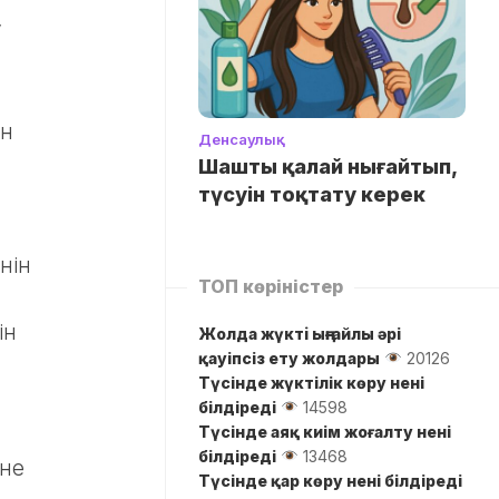
у
ен
Денсаулық
Шашты қалай нығайтып,
түсуін тоқтату керек
нін
ТОП көріністер
ін
Жолда жүктi ыңғайлы әрі
қауіпсіз ету жолдары
20126
Түсінде жүктілік көру нені
білдіреді
14598
Түсінде аяқ киім жоғалту нені
білдіреді
13468
әне
Түсінде қар көру нені білдіреді