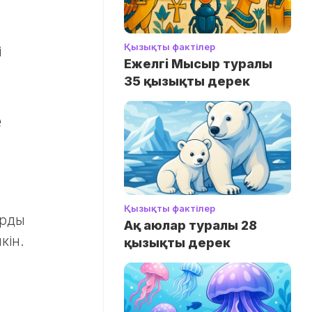
Қызықты фактілер
і
Ежелгі Мысыр туралы
35 қызықты дерек
е
Қызықты фактілер
арды
Ақ аюлар туралы 28
кін.
қызықты дерек