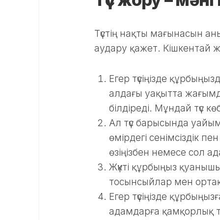
Түстің нақты мағынасын анық
аудару қажет. Кішкентай жай
Егер түсіңізде құрбыңыз
алдағы уақытта жағым
білдіреді. Мұндай түс кө
Ал түс барысында уайы
өмірдегі сенімсіздік пе
өзіңізбен немесе сол а
Жүкті құрбыңыз қуаныш
тосынсыйлар мен ортақ
Егер түсіңізде құрбыңы
адамдарға қамқорлық т