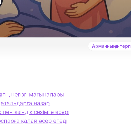
Арманның интер
үстің негізгі мағыналары
 детальдарға назар
 пен өзіндік сезімге әсері
оспарға қалай әсер етеді