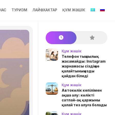
НАС
ТУРИЗМ
ЛАЙФХАКТАР
ҚҰМ ЖӘШІК
Құм жәшік
Телефон тыңшылық
жасамайды: Instagram
жарнамасы сіздің не
қалайтыныңызды
қайдан біледі
Құм жәшік
Автокөлік кепілімен
ақша алу: көлікті
сатпай-ақ қаржыны
қалай тез алуға болады
Құм жәшік