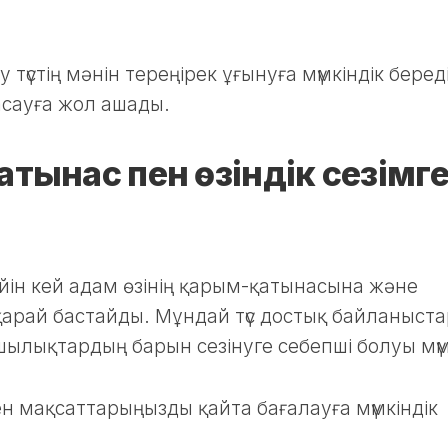
үстің мәнін тереңірек ұғынуға мүмкіндік беред
сауға жол ашады.
атынас пен өзіндік сезімг
ейін кей адам өзінің қарым-қатынасына және
арай бастайды. Мұндай түс достық байланыст
шылықтардың барын сезінуге себепші болуы мүм
н мақсаттарыңызды қайта бағалауға мүмкіндік