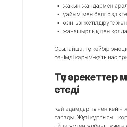
жақын жандармен арала
уайым мен белгісіздікт
өзін-өзі жетілдіруге ж
жанашырлық пен қолдау
Осылайша, түс кейбір эмо
сенімді қарым-қатынас орн
Түс әрекеттер 
етеді
Кей адамдар түсінен кейін
табады. Жүкті құрбысын кө
ойда жүрген жобаны жүзеге 