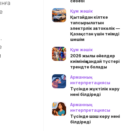
себебі
ынға
е
Құм жәшік
Қытайдан кілтке
тапсырылатын
электрлік автокөлік —
Қазақстан үшін тиімді
.
шешім
е
Құм жәшік
й
2026 жылы әйелдер
киімінің қандай түстері
трендте болады
Арманның
интерпретациясы
Түсінде жүктілік көру
нені білдіреді
Арманның
интерпретациясы
Түсінде шаш көру нені
білдіреді