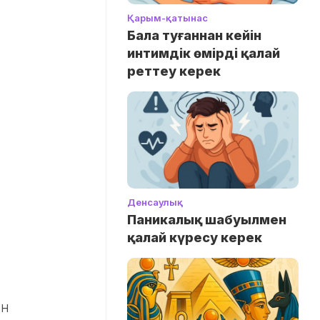
Қарым-қатынас
Бала туғаннан кейін
интимдік өмірді қалай
реттеу керек
Денсаулық
Паникалық шабуылмен
қалай күресу керек
ын