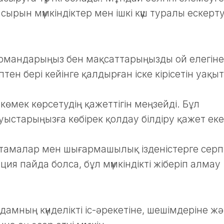
асырын мүмкіндіктер мен ішкі күш туралы ескерт
 армандарыңыз бен мақсаттарыңызды ой елегін
птен бері кейінге қалдырған іске кірісетін уақыт
көмек көрсетудің қажеттігін меңзейді. Бұл
ыстарыңызға көбірек қолдау білдіру қажет еке
стамалар мен шығармашылық ізденістерге серп
ация пайда болса, бұл мүмкіндікті жіберіп алмау
дамның күнделікті іс-әрекетіне, шешімдеріне ж