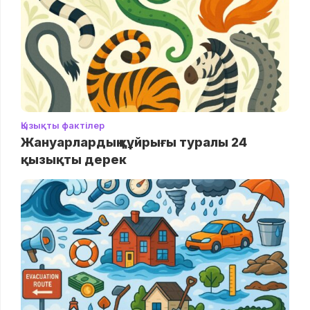
Қызықты фактілер
Жануарлардың құйрығы туралы 24
қызықты дерек