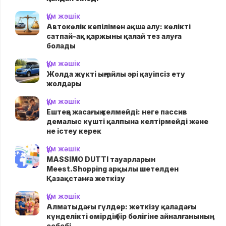
Құм жәшік
Автокөлік кепілімен ақша алу: көлікті
сатпай-ақ қаржыны қалай тез алуға
болады
Құм жәшік
Жолда жүктi ыңғайлы әрі қауіпсіз ету
жолдары
Құм жәшік
Ештеңе жасағың келмейді: неге пассив
демалыс күшті қалпына келтірмейді және
не істеу керек
Құм жәшік
MASSIMO DUTTI тауарларын
Meest.Shopping арқылы шетелден
Қазақстанға жеткізу
Құм жәшік
Алматыдағы гүлдер: жеткізу қаладағы
күнделікті өмірдің бір бөлігіне айналғанының
себебі