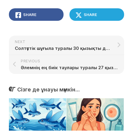
SHARE
SHARE
NEXT
Солтүстік шұғыла туралы 30 қызықты дерек
PREVIOUS
Әлемнің ең биік таулары туралы 27 қызықты дерек
Сізге де ұнауы мүмкін...