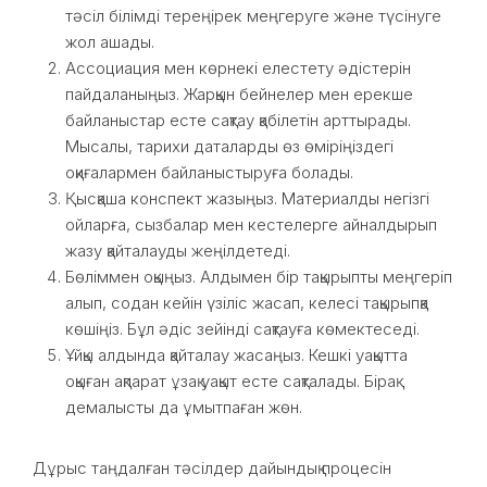
тәсіл білімді тереңірек меңгеруге және түсінуге
жол ашады.
Ассоциация мен көрнекі елестету әдістерін
пайдаланыңыз. Жарқын бейнелер мен ерекше
байланыстар есте сақтау қабілетін арттырады.
Мысалы, тарихи даталарды өз өміріңіздегі
оқиғалармен байланыстыруға болады.
Қысқаша конспект жазыңыз. Материалды негізгі
ойларға, сызбалар мен кестелерге айналдырып
жазу қайталауды жеңілдетеді.
Бөліммен оқыңыз. Алдымен бір тақырыпты меңгеріп
алып, содан кейін үзіліс жасап, келесі тақырыпқа
көшіңіз. Бұл әдіс зейінді сақтауға көмектеседі.
Ұйқы алдында қайталау жасаңыз. Кешкі уақытта
оқыған ақпарат ұзақ уақыт есте сақталады. Бірақ
демалысты да ұмытпаған жөн.
Дұрыс таңдалған тәсілдер дайындық процесін