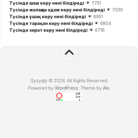
Түсінде шаш көру нені білдіреді
7751
Түсінде жалаңаш адам көру нені білдіреді
7030
Түсінде ұшақ көру нені білдіреді
6951
Түсінде тарақан көру нені білдіреді
6804
Түсінде зират көру нені білдіреді
6716
Qyzyqty © 2026. All Rights Reserved.
Powered by
WordPress
. Theme by
Alx
.