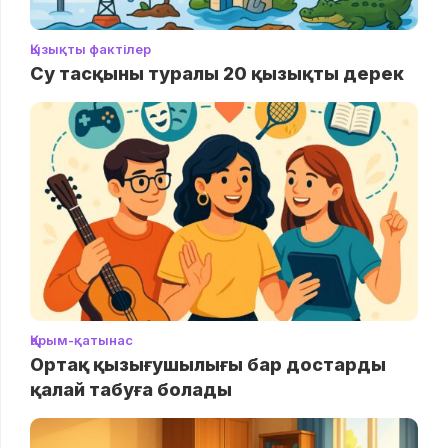
Қызықты фактілер
Су тасқыны туралы 20 қызықты дерек
Қарым-қатынас
Ортақ қызығушылығы бар достарды
қалай табуға болады