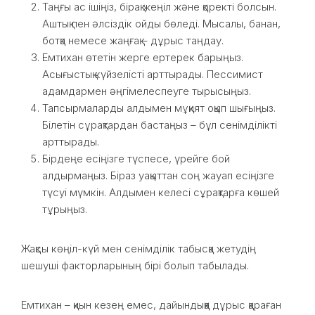
Таңғы ас ішіңіз, бірақ жеңіл және қоректі болсын.
Аштық пен әлсіздік ойды бөледі. Мысалы, банан,
ботқа немесе жаңғақ – дұрыс таңдау.
Емтихан өтетін жерге ертерек барыңыз.
Асығыстық күйзелісті арттырады. Пессимист
адамдармен әңгімелеспеуге тырысыңыз.
Тапсырмаларды алдымен мұқият оқып шығыңыз.
Білетін сұрақтардан бастаңыз – бұл сенімділікті
арттырады.
Бірдеңе есіңізге түспесе, үрейге бой
алдырмаңыз. Біраз уақыттан соң жауап есіңізге
түсуі мүмкін. Алдымен келесі сұрақтарға көшей
тұрыңыз.
Жақсы көңіл-күй мен сенімділік табысқа жетудің
шешуші факторларының бірі болып табылады.
Емтихан – қиын кезең емес, дайындыққа дұрыс қараған