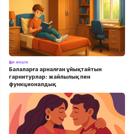
Құм жәшік
Балаларға арналған ұйықтайтын
гарнитурлар: жайлылық пен
функционалдық