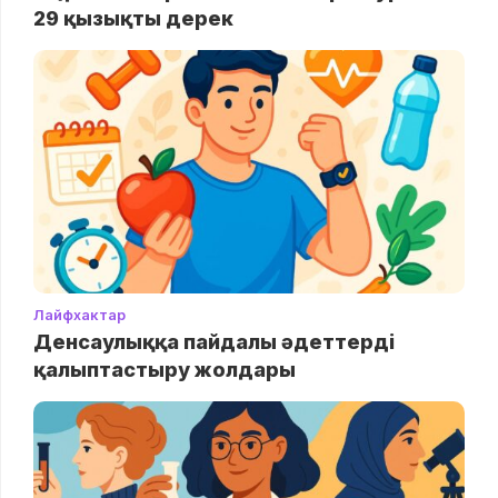
29 қызықты дерек
Лайфхактар
Денсаулыққа пайдалы әдеттерді
қалыптастыру жолдары