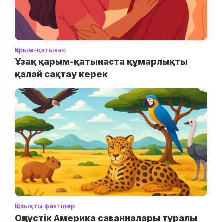
Қарым-қатынас
Ұзақ қарым-қатынаста құмарлықты
қалай сақтау керек
Қызықты фактілер
Оңтүстік Америка саванналары туралы