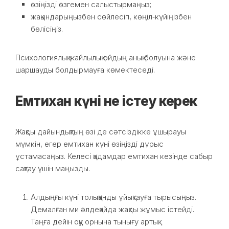
өзіңізді өзгемен салыстырмаңыз;
жақындарыңызбен сөйлесіп, көңіл‑күйіңізбен
бөлісіңіз.
Психологиялық жайлылық ойдың анық болуына және
шаршауды болдырмауға көмектеседі.
Емтихан күні не істеу керек
Жақсы дайындықтың өзі де сәтсіздікке ұшырауы
мүмкін, егер емтихан күні өзіңізді дұрыс
ұстамасаңыз. Келесі қадамдар емтихан кезінде сабыр
сақтау үшін маңызды.
Алдыңғы күні толыққанды ұйықтауға тырысыңыз.
Демалған ми әлдеқайда жақсы жұмыс істейді.
Таңға дейін оқу орнына тынығу артық.