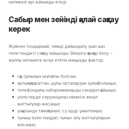
нәтижелі әрі жағымды етеді.
Сабыр мен зейінді қалай сақтау
керек
Жүйкені тоздырмай, тиімді дайындалу үшін ішкі
тепе‑теңдікті сақтау маңызды. Өзіңізге қамқор болу –
жалпы нәтижеге әсер ететін маңызды фактор.
оқу орныңыз ыңғайлы болсын;
артық ақпараттан, шулы орталардан аулақ болыңыз;
телефондағы хабарламаларды сөндіріп қойыңыз;
үзілістерде серуендеңіз немесе жеңіл
жаттығулар жасаңыз;
уақытында тамақтанып, су ішуді ұмытпаңыз;
тыныш әуен тыңдап, тыныс алу жаттығуларын
жасаңыз;