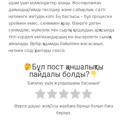
адам үшін мүмкіндіктер алаңы. Жоспарланған
дайындық, тиімді тәсілдер және сабырлық – сәтті
нәтижеге жетудің кілті. Ең бастысы – бұл процеске
үреймен емес, сеніммен қарау. Өзіңізге деген
сенімділік, жүйелілік пен сыртқы қолдаудың арқасында
тіпті күрделі емтихандардың өзі еңсерілетін сынаққа
айналады. Әрбір қадамды байыппен жасасаңыз,
нәтиже сізді қуантары сөзсіз.
Бұл пост қаншалықты
пайдалы болды?
Бағалау үшін жұлдызшаны басыңыз!
Әзірге дауыс жоқ! Осы жазбаға бірінші болып баға
беріңіз.