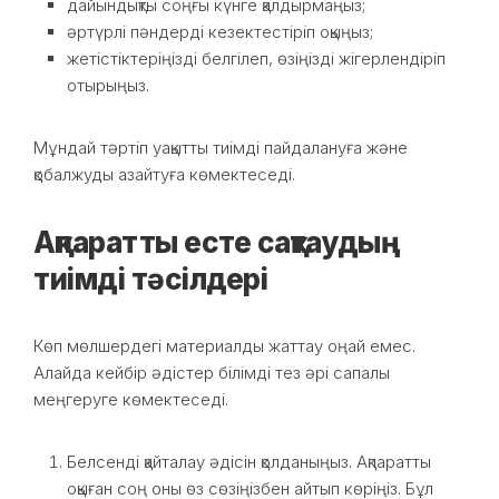
дайындықты соңғы күнге қалдырмаңыз;
әртүрлі пәндерді кезектестіріп оқыңыз;
жетістіктеріңізді белгілеп, өзіңізді жігерлендіріп
отырыңыз.
Мұндай тәртіп уақытты тиімді пайдалануға және
қобалжуды азайтуға көмектеседі.
Ақпаратты есте сақтаудың
тиімді тәсілдері
Көп мөлшердегі материалды жаттау оңай емес.
Алайда кейбір әдістер білімді тез әрі сапалы
меңгеруге көмектеседі.
Белсенді қайталау әдісін қолданыңыз. Ақпаратты
оқыған соң оны өз сөзіңізбен айтып көріңіз. Бұл