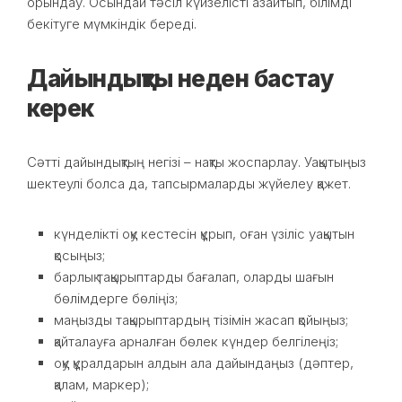
орындау. Осындай тәсіл күйзелісті азайтып, білімді
бекітуге мүмкіндік береді.
Дайындықты неден бастау
керек
Сәтті дайындықтың негізі – нақты жоспарлау. Уақытыңыз
шектеулі болса да, тапсырмаларды жүйелеу қажет.
күнделікті оқу кестесін құрып, оған үзіліс уақытын
қосыңыз;
барлық тақырыптарды бағалап, оларды шағын
бөлімдерге бөліңіз;
маңызды тақырыптардың тізімін жасап қойыңыз;
қайталауға арналған бөлек күндер белгілеңіз;
оқу құралдарын алдын ала дайындаңыз (дәптер,
қалам, маркер);