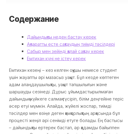
Содержание
Дайындықты неден бастау керек
Ақпаратты есте сақтаудың тиімді тәсілдері
Сабыр мен зейінді қалай сақтау керек
Емтихан күні не істеу керек
Емтихан кезеңі – кез келген оқушы немесе студент
үшін жауапты әрі мазасыз уақыт. Бұл кезде көптеген
адам алаңдаушылықты, уақыт тапшылығын және
шаршауды сезінеді. Дұрыс ұйымдастырылмаған
дайындық жүйкеге салмақ түсіріп, білім деңгейіне теріс
әсер етуі мүмкін. Алайда, жүйелі жоспар, тиімді
тәсілдер мен өзіңе деген қамқорлықтың арқасында бұл
процесті жеңіл әрі сенімді етуге болады. Ең бастысы
– дайындықты ертерек бастап, әр қадамды байыппен