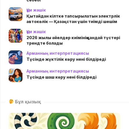
Құм жәшік
Қытайдан кілтке тапсырылатын электрлік
автокөлік — Қазақстан үшін тиімді шешім
Құм жәшік
2026 жылы әйелдер киімінің қандай түстері
трендте болады
Арманның интерпретациясы
Түсінде жүктілік көру нені білдіреді
Арманның интерпретациясы
Түсінде шаш көру нені білдіреді
Бұл қызық