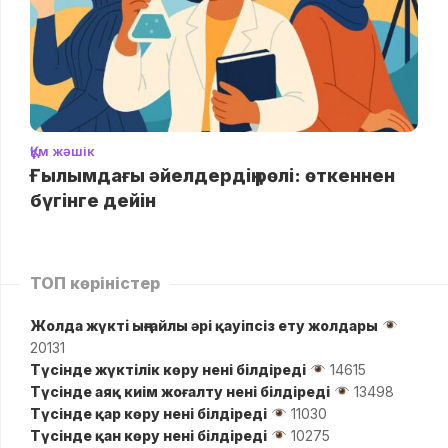
Құм жәшік
Ғылымдағы әйелдердің рөлі: өткеннен
бүгінге дейін
ТОП көріністер
Жолда жүктi ыңғайлы әрі қауіпсіз ету жолдары
20131
Түсінде жүктілік көру нені білдіреді
14615
Түсінде аяқ киім жоғалту нені білдіреді
13498
Түсінде қар көру нені білдіреді
11030
Түсінде қан көру нені білдіреді
10275