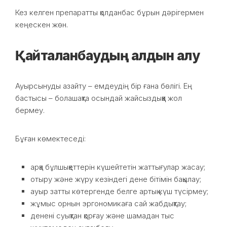
Кез келген препаратты қолданбас бұрын дәрігермен
кеңескен жөн.
Қайталанбаудың алдын алу
Ауырсынуды азайту – емдеудің бір ғана бөлігі. Ең
бастысы – болашақта осындай жайсыздыққа жол
бермеу.
Бұған көмектеседі:
арқа бұлшықеттерін күшейтетін жаттығулар жасау;
отыру және жүру кезіндегі дене бітімін бақылау;
ауыр затты көтергенде белге артық күш түсірмеу;
жұмыс орнын эргономикаға сай жабдықтау;
денені суықтан қорғау және шамадан тыс