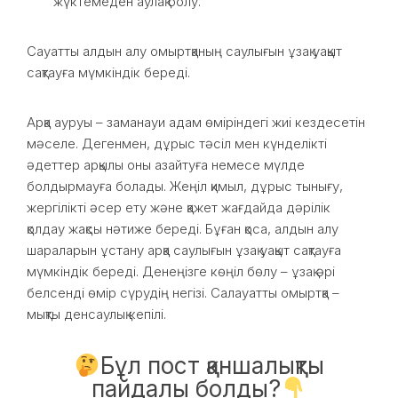
жүктемеден аулақ болу.
Сауатты алдын алу омыртқаның саулығын ұзақ уақыт
сақтауға мүмкіндік береді.
Арқа ауруы – заманауи адам өміріндегі жиі кездесетін
мәселе. Дегенмен, дұрыс тәсіл мен күнделікті
әдеттер арқылы оны азайтуға немесе мүлде
болдырмауға болады. Жеңіл қимыл, дұрыс тынығу,
жергілікті әсер ету және қажет жағдайда дәрілік
қолдау жақсы нәтиже береді. Бұған қоса, алдын алу
шараларын ұстану арқа саулығын ұзақ уақыт сақтауға
мүмкіндік береді. Денеңізге көңіл бөлу – ұзақ әрі
белсенді өмір сүрудің негізі. Салауатты омыртқа –
мықты денсаулық кепілі.
Бұл пост қаншалықты
пайдалы болды?