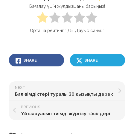
Бағалау үшін жұлдызшаны басыңыз!
Орташа рейтинг
1
/ 5. Дауыс саны:
1
SHARE
SHARE
NEXT
Бал өсімдіктері туралы 30 қызықты дерек
PREVIOUS
Үй шаруасын тиімді жүргізу тәсілдері