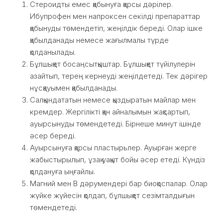
Стероидты емес қабынуға қарсы дәрілер.
Ибупрофен мен напроксен секілді препараттар
қабынуды төмендетіп, жеңілдік береді. Олар ішке
қабылданады немесе жағылмалы түрде
қолданылады.
Бұлшықет босаңсытқыштар. Бұлшықет түйілулерін
азайтып, терең кернеуді жеңілдетеді. Тек дәрігер
нұсқауымен қабылданады.
Салқындататын немесе қыздыратын майлар мен
кремдер. Жергілікті қан айналымын жақсартып,
ауырсынуды төмендетеді. Бірнеше минут ішінде
әсер береді.
Ауырсынуға қарсы пластырьлер. Ауырған жерге
жабыстырылып, ұзақ уақыт бойы әсер етеді. Күндіз
қолдануға ыңғайлы.
Магний мен B дәрумендері бар биоқоспалар. Олар
жүйке жүйесін қолдап, бұлшықет сезімталдығын
төмендетеді.