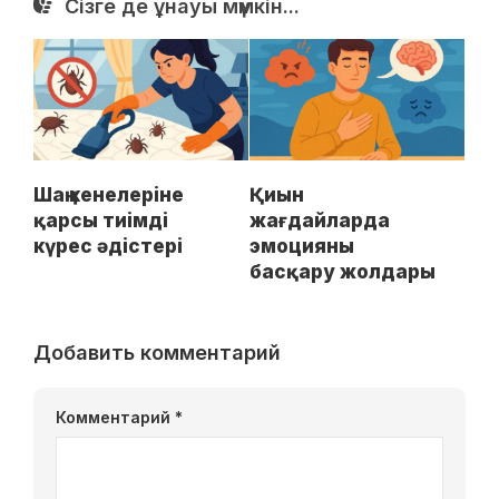
Сізге де ұнауы мүмкін...
Шаң кенелеріне
Қиын
қарсы тиімді
жағдайларда
күрес әдістері
эмоцияны
басқару жолдары
Добавить комментарий
Комментарий
*