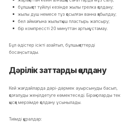
бұлшықет түйілуі кезінде жылы грелка қолдану;
жылы душ немесе тұз қосылған ванна қабылдау;
бел аймағына жылытқыш пластырь жапсыру;
бір компрессті 20 минуттан артық ұстамау.
Бұл әдістер ісікті азайтып, бұлшықеттерді
босаңсытады.
Дәрілік заттарды қолдану
Кей жағдайларда дәрі-дәрмек ауырсынуды басып,
қозғалуды жеңілдетуге көмектеседі. Бірақ оларды тек
қысқа мерзімде қолдану ұсынылады.
Тиімді құралдар: