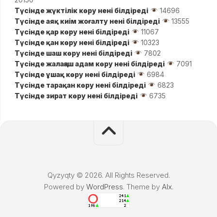
Түсінде жүктілік көру нені білдіреді
14696
Түсінде аяқ киім жоғалту нені білдіреді
13555
Түсінде қар көру нені білдіреді
11067
Түсінде қан көру нені білдіреді
10323
Түсінде шаш көру нені білдіреді
7802
Түсінде жалаңаш адам көру нені білдіреді
7091
Түсінде ұшақ көру нені білдіреді
6984
Түсінде тарақан көру нені білдіреді
6823
Түсінде зират көру нені білдіреді
6735
Qyzyqty © 2026. All Rights Reserved.
Powered by
WordPress
. Theme by
Alx
.