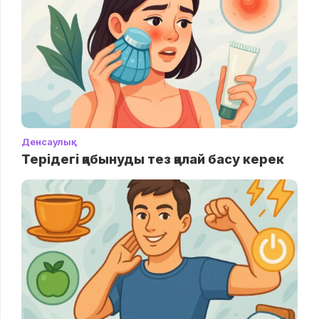
Денсаулық
Терідегі қабынуды тез қалай басу керек