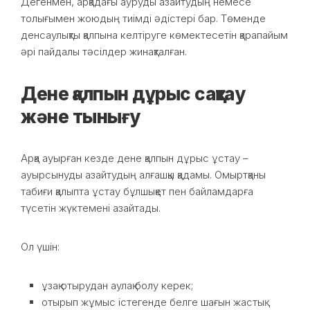
Дегенмен, арқадағы ауруды азайтудың немесе
толығымен жоюдың тиімді әдістері бар. Төменде
денсаулықты қалпына келтіруге көмектесетін қарапайым
әрі пайдалы тәсілдер жинақталған.
Дене қалпын дұрыс сақтау
және тынығу
Арқа ауырған кезде дене қалпын дұрыс ұстау –
ауырсынуды азайтудың алғашқы қадамы. Омыртқаны
табиғи қалыпта ұстау бұлшықет пен байламдарға
түсетін жүктемені азайтады.
Ол үшін:
ұзақ отырудан аулақ болу керек;
отырып жұмыс істегенде белге шағын жастық