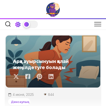
Skip
to
content
Арқа ауырсынуын қалай
жеңілдетуге болады
4 июня, 2025
844
Денсаулық