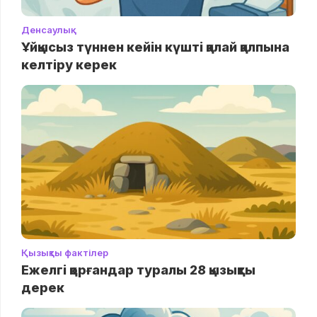
Денсаулық
Ұйқысыз түннен кейін күшті қалай қалпына
келтіру керек
Қызықты фактілер
Ежелгі қорғандар туралы 28 қызықты
дерек