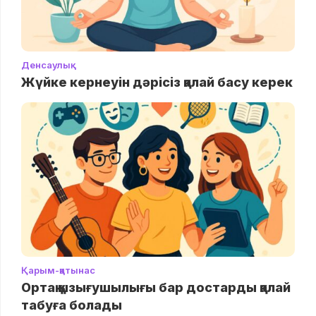
Денсаулық
Жүйке кернеуін дәрісіз қалай басу керек
Қарым-қатынас
Ортақ қызығушылығы бар достарды қалай
табуға болады