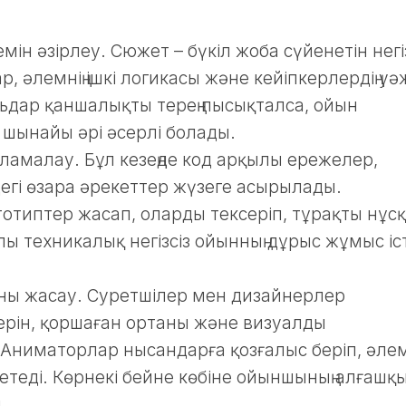
ін әзірлеу. Сюжет – бүкіл жоба сүйенетін негі
, әлемнің ішкі логикасы және кейіпкерлердің уә
дар қаншалықты терең пысықталса, ойын
 шынайы әрі әсерлі болады.
амалау. Бұл кезеңде код арқылы ережелер,
егі өзара әрекеттер жүзеге асырылады.
типтер жасап, оларды тексеріп, тұрақты нұсқ
лы техникалық негізсіз ойынның дұрыс жұмыс іс
ны жасау. Суретшілер мен дизайнерлер
дерін, қоршаған ортаны және визуалды
. Аниматорлар нысандарға қозғалыс беріп, әле
етеді. Көрнекі бейне көбіне ойыншының алғашқ
.