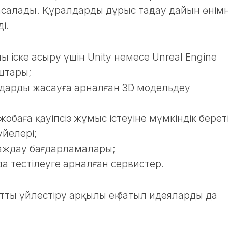
салады. Құралдарды дұрыс таңдау дайын өнімні
і.
 іске асыру үшін Unity немесе Unreal Engine
штары;
дарды жасауға арналған 3D модельдеу
р жобаға қауіпсіз жұмыс істеуіне мүмкіндік берет
йелері;
аждау бағдарламалары;
а тестілеуге арналған сервистер.
тты үйлестіру арқылы ең батыл идеяларды да