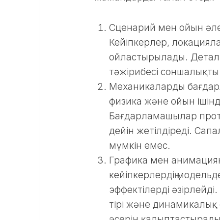
Сценарий мен ойын әлем
Кейіпкерлер, локациялар
ойластырылады. Деталь
тәжірибесі соншалықты
Механикаларды бағдарл
физика және ойын ішінд
Бағдарламашылар прото
дейін жетілдіреді. Сапа
мүмкін емес.
Графика мен анимация
кейіпкерлердің модель
эффектілерді әзірлейді
тірі және динамикалық 
әсерін қалыптастырады