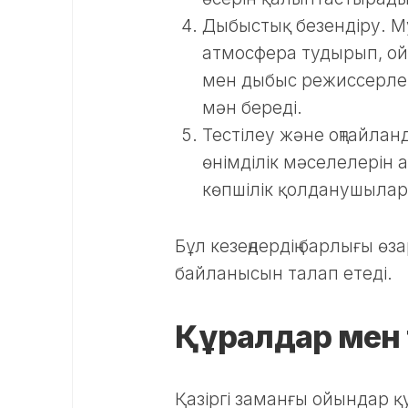
Дыбыстық безендіру. 
атмосфера тудырып, ойы
мен дыбыс режиссерлері
мән береді.
Тестілеу және оңтайлан
өнімділік мәселелерін 
көпшілік қолданушылард
Бұл кезеңдердің барлығы ө
байланысын талап етеді.
Құралдар мен 
Қазіргі заманғы ойындар 