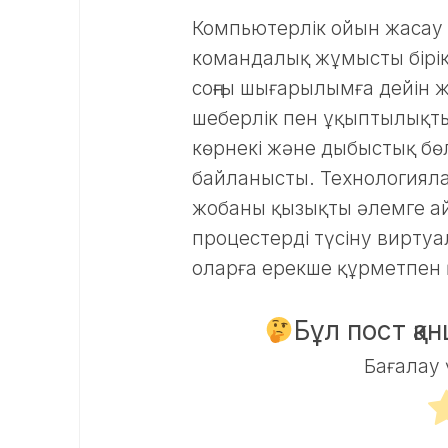
Компьютерлік ойын жасау
командалық жұмысты бірікт
соңғы шығарылымға дейін ж
шеберлік пен ұқыптылықты
көрнекі және дыбыстық бөл
байланысты. Технологиялар
жобаны қызықты әлемге ай
процестерді түсіну виртуа
оларға ерекше құрметпен қ
Бұл пост қа
Бағалау 