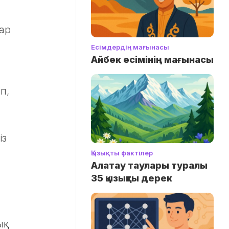
лар
Есімдердің мағынасы
Айбек есімінің мағынасы
п,
із
Қызықты фактілер
Алатау таулары туралы
35 қызықты дерек
ық