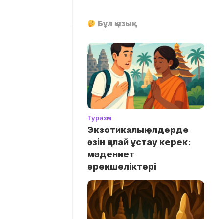
Бұл қызық
Туризм
Экзотикалық елдерде
өзін қалай ұстау керек:
мәдениет
ерекшеліктері