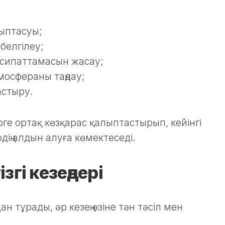
лыптасуы;
белгілеу;
а сипаттамасын жасау;
мосфераны таңдау;
астыру.
ге ортақ көзқарас қалыптастырып, кейінгі
дің алдын алуға көмектеседі.
згі кезеңдері
 тұрады, әр кезең өзіне тән тәсіл мен