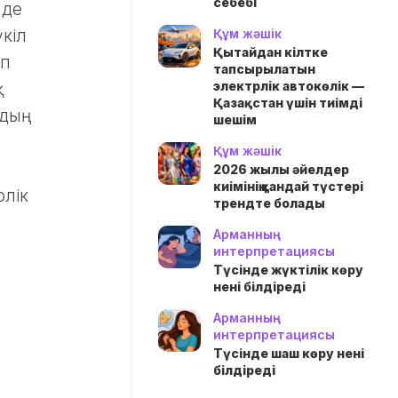
себебі
нде
кіл
Құм жәшік
Қытайдан кілтке
ып
тапсырылатын
электрлік автокөлік —
қ
Қазақстан үшін тиімді
дың
шешім
Құм жәшік
2026 жылы әйелдер
киімінің қандай түстері
рлік
трендте болады
Арманның
интерпретациясы
Түсінде жүктілік көру
нені білдіреді
Арманның
интерпретациясы
Түсінде шаш көру нені
білдіреді