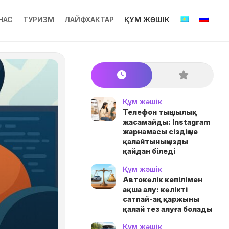
НАС
ТУРИЗМ
ЛАЙФХАКТАР
ҚҰМ ЖӘШІК
Құм жәшік
Телефон тыңшылық
жасамайды: Instagram
жарнамасы сіздің не
қалайтыныңызды
қайдан біледі
Құм жәшік
Автокөлік кепілімен
ақша алу: көлікті
сатпай-ақ қаржыны
қалай тез алуға болады
Құм жәшік