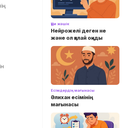
ң
Құм жәшік
Нейрожелі деген не
және ол қалай оқиды
ін
Есімдердің мағынасы
Әлихан есімінің
мағынасы