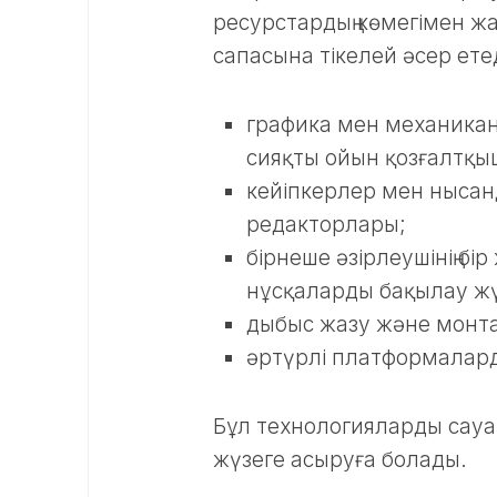
ресурстардың көмегімен жа
сапасына тікелей әсер етед
графика мен механиканы
сияқты ойын қозғалтқы
кейіпкерлер мен нысан
редакторлары;
бірнеше әзірлеушінің бі
нұсқаларды бақылау жү
дыбыс жазу және монт
әртүрлі платформалард
Бұл технологияларды сауа
жүзеге асыруға болады.