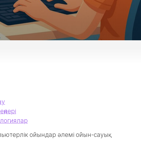
ау
еңдері
ологиялар
пьютерлік ойындар әлемі ойын-сауық