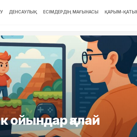
РУ
ДЕНСАУЛЫҚ
ЕСІМДЕРДІҢ МАҒЫНАСЫ
ҚАРЫМ-ҚАТЫ
к ойындар қалай