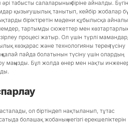
 әрі табысты салаларының біріне айналды. Бүгі
дар қызығушылық танытып, кейбір жобалар бү
қтарды біріктіретін мәдени құбылысқа айнал
әлемдер, тартымды сюжеттер мен көзтартарлы
зірлеу процесі жатыр. Ол үшін түрлі мамандар
шылық көзқарас және технологияны терең түсіну
 қалай пайда болатынын түсіну үшін олардың
ру маңызды. Бұл жолда өнер мен нақты инжене
ады.
спарлау
асталады, ол біртіндеп нақтыланып, тұтас
атыда болашақ жобаның негізгі ерекшеліктерін