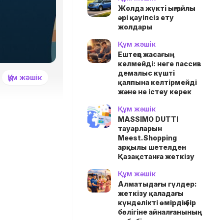
Жолда жүктi ыңғайлы
әрі қауіпсіз ету
жолдары
Құм жәшік
Ештеңе жасағың
келмейді: неге пассив
демалыс күшті
Құм жәшік
қалпына келтірмейді
және не істеу керек
Құм жәшік
MASSIMO DUTTI
тауарларын
Meest.Shopping
арқылы шетелден
Қазақстанға жеткізу
Құм жәшік
Алматыдағы гүлдер:
жеткізу қаладағы
күнделікті өмірдің бір
бөлігіне айналғанының