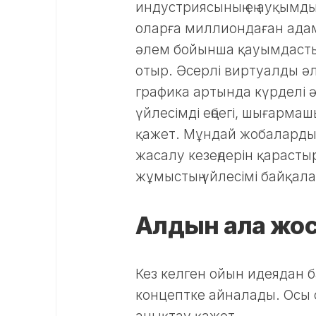
индустриясының ең ауқымды
оларға миллиондаған адам
әлем бойынша қауымдасты
отыр. Әсерлі виртуалды 
графика артында күрделі ә
үйлесімді еңбегі, шығарма
қажет. Мұндай жобалардың
жасалу кезеңдерін қарасты
жұмыстың үйлесімі байқал
Алдын ала жо
Кез келген ойын идеядан б
концептке айналады. Осы с