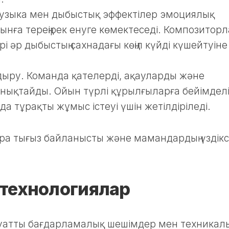
Музыка мен дыбыстық эффектілер эмоциялық
нға тереңірек енуге көмектеседі. Композитор
 әр дыбыстың сахнадағы көңіл күйді күшейтуіне
дыру. Команда қателерді, ақауларды және
анықтайды. Ойын түрлі құрылғыларға бейімделі
а тұрақты жұмыс істеуі үшін жетілдіріледі.
зара тығыз байланысты және мамандардың үздікс
технологиялар
қуатты бағдарламалық шешімдер мен техникал