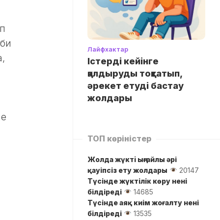
ап
іби
Лайфхактар
,
Істерді кейінге
қалдыруды тоқтатып,
әрекет етуді бастау
жолдары
не
ТОП көріністер
Жолда жүктi ыңғайлы әрі
қауіпсіз ету жолдары
20147
Түсінде жүктілік көру нені
білдіреді
14685
Түсінде аяқ киім жоғалту нені
білдіреді
13535