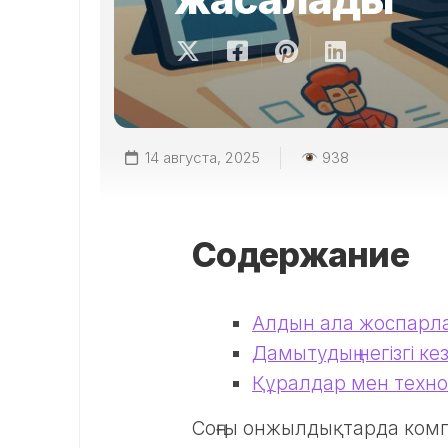
14 августа, 2025
938
Содержание
Алдын ала жоспарл
Дамытудың негізгі кез
Құралдар мен техн
Соңғы онжылдықтарда ком