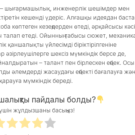
 – шығармашылық, инженерлік шешімдер мен
іретін кешенді үдеріс. Алғашқы идеядан баст
оба көптеген кезеңдерден өтеді, әрқайсысы кәс
 талап етеді. Ойынның табысы сюжет, механика
ік қаншалықты үйлесімді біріктірілгеніне
 әзірлеушілерге шексіз мүмкіндік берсе де,
налдыратын – талант пен бірлескен еңбек. Осы
лды әлемдерді жасаудағы еңбекті бағалауға жә
арауға мүмкіндік береді.
ншалықты пайдалы болды?
үшін жұлдызшаны басыңыз!