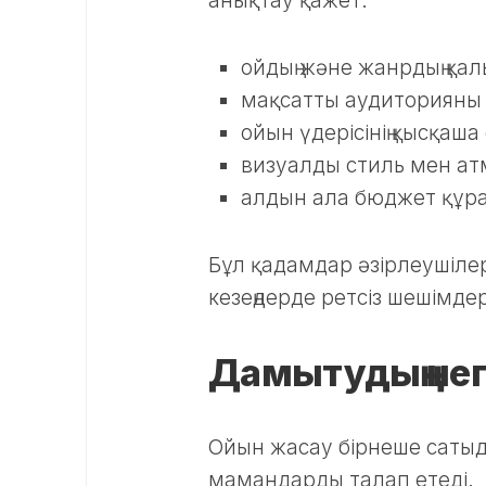
анықтау қажет.
ойдың және жанрдың қа
мақсатты аудиторияны 
ойын үдерісінің қысқаш
визуалды стиль мен ат
алдын ала бюджет құр
Бұл қадамдар әзірлеушілер
кезеңдерде ретсіз шешімдер
Дамытудың негі
Ойын жасау бірнеше сатыдан
мамандарды талап етеді.