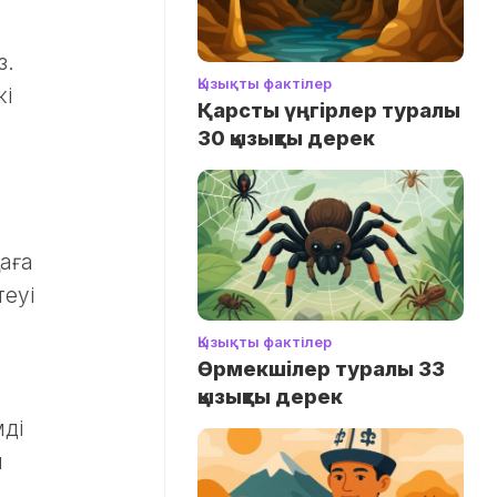
з.
Қызықты фактілер
жі
Қарсты үңгірлер туралы
30 қызықты дерек
аға
теуі
Қызықты фактілер
Өрмекшілер туралы 33
қызықты дерек
мді
ы