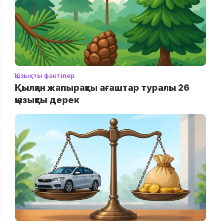
Қызықты фактілер
Қылқан жапырақты ағаштар туралы 26
қызықты дерек