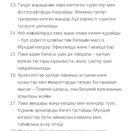
Түнде жарқыраған лава көптеген туристер мен
фотографтарды баурайды. Әлемнің түкпір-
түкпірінен келген жандар бұл көріністі суретке
түсіруге ұмтылады.
Кей жағдайларда лава ашық «лава көлін» құрайды
– бұл үздіксіз қозғалыстағы балқыған масса.
Мұндай көлдер Эфиопияда және Гавайда бар.
Лава адам баласы үшін де пайдалы – қатқан
вулкан тастары құрылыста, жылу сақтау үшін
пайдаланылады.
Археологтар қатқан лаваның астынан көне
қоныстар мен ғимараттарды тапқан. Ең танымал
мысал – Помпей қаласы, оны Везувий вулканының
атқылауы жойған.
Лава ағындары жаңа көлдер мен өзендер түзіп,
бұрынғы арналарды бөгеп тастайды. Мұндай
өзгерістер бүтін аймақтың климаты мен
табиғатына әсер етеді.