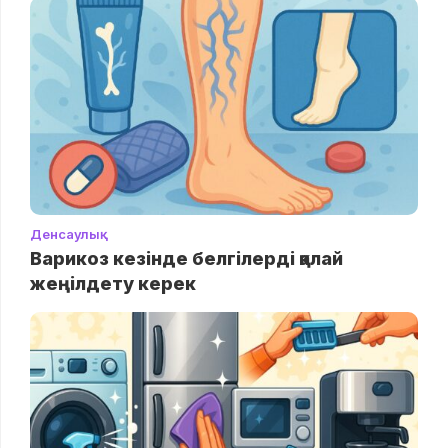
Денсаулық
Варикоз кезінде белгілерді қалай
жеңілдету керек