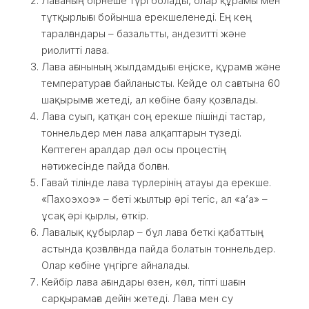
Лаваның бірнеше түрі болады, олар құрамы мен
тұтқырлығы бойынша ерекшеленеді. Ең кең
таралғандары – базальтты, андезитті және
риолитті лава.
Лава ағынының жылдамдығы еңіске, құрамға және
температураға байланысты. Кейде ол сағатына 60
шақырымға жетеді, ал көбіне баяу қозғалады.
Лава суып, қатқан соң ерекше пішінді тастар,
тоннельдер мен лава алқаптарын түзеді.
Көптеген аралдар дәл осы процестің
нәтижесінде пайда болған.
Гавай тілінде лава түрлерінің атауы да ерекше.
«Пахоэхоэ» – беті жылтыр әрі тегіс, ал «а’а» –
ұсақ әрі қырлы, өткір.
Лавалық құбырлар – бұл лава беткі қабаттың
астында қозғалғанда пайда болатын тоннельдер.
Олар көбіне үңгірге айналады.
Кейбір лава ағындары өзен, көл, тіпті шағын
сарқырамаға дейін жетеді. Лава мен су