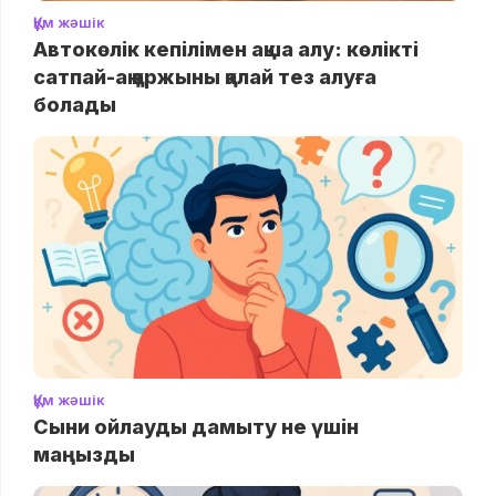
Құм жәшік
Автокөлік кепілімен ақша алу: көлікті
сатпай-ақ қаржыны қалай тез алуға
болады
Құм жәшік
Сыни ойлауды дамыту не үшін
маңызды