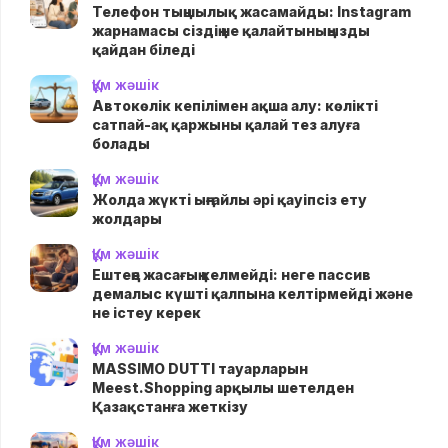
Телефон тыңшылық жасамайды: Instagram
жарнамасы сіздің не қалайтыныңызды
қайдан біледі
Құм жәшік
Автокөлік кепілімен ақша алу: көлікті
сатпай-ақ қаржыны қалай тез алуға
болады
Құм жәшік
Жолда жүктi ыңғайлы әрі қауіпсіз ету
жолдары
Құм жәшік
Ештеңе жасағың келмейді: неге пассив
демалыс күшті қалпына келтірмейді және
не істеу керек
Құм жәшік
MASSIMO DUTTI тауарларын
Meest.Shopping арқылы шетелден
Қазақстанға жеткізу
Құм жәшік