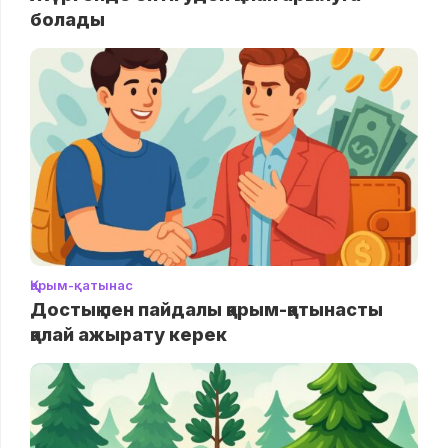
болады
Қарым-қатынас
Достық пен пайдалы қарым-қатынасты
қалай ажырату керек