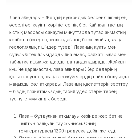
Лава ағындары – Жердің вулкандық белсенділігінің ең
әсерлі әрі қауіпті көріністерінің бірі. Қайнаған тастың
ыстық массасы санаулы минуттарда тұтас аймақтың
келбетін өзгертіп, жолындағының бәрін жойып, жаңа
геологиялық пішіндер түзеді. Лаваның қуаты мен
сұлулығы тек ғалымдарды ғана емес, саяхатшылар мен
табиғатқа ғашық жандарды да таңдандырады. Жойқын
күшіне қарамастан, лава ағындары Жер бедерінің
қалыптасуында, жаңа экожүйелердің пайда болуында
маңызды рөл атқарады. Лаваның қасиеттерін зерттеу
– біздің планетамыздың табиғи үдерістерін терең
түсінуге мүмкіндік береді.
Лава – бұл вулкан атқылауы кезінде жер бетіне
шығатын балқыған тау жынысы. Оның
температурасы 1200 градусқа дейін жетеді.