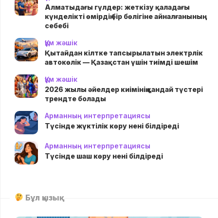
Алматыдағы гүлдер: жеткізу қаладағы
күнделікті өмірдің бір бөлігіне айналғанының
себебі
Құм жәшік
Қытайдан кілтке тапсырылатын электрлік
автокөлік — Қазақстан үшін тиімді шешім
Құм жәшік
2026 жылы әйелдер киімінің қандай түстері
трендте болады
Арманның интерпретациясы
Түсінде жүктілік көру нені білдіреді
Арманның интерпретациясы
Түсінде шаш көру нені білдіреді
Бұл қызық