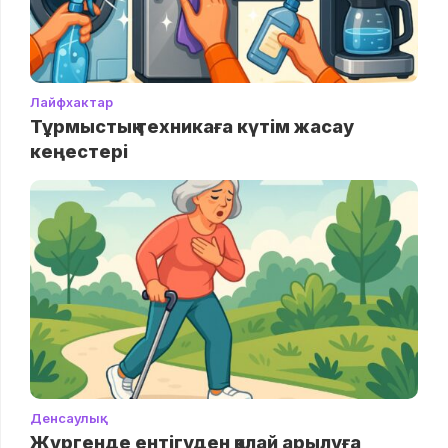
Лайфхактар
Тұрмыстық техникаға күтім жасау
кеңестері
Денсаулық
Жүргенде ентігуден қалай арылуға