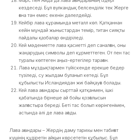
Марс пен Айда да лава ағындарының іздері
кездеседі. Бұл вулкандық белсенділік тек Жерге
ғана тән емес екенін дәлелдейді.
Кейбір лава құрамында металл көп. Қатқаннан
кейін мұндай жыныстардан темір, титан сияқты
пайдалы қазбалар өндіріледі.
Кей мәдениетте лава қасиетті деп саналған, оны
жаңарудың символы деп құрметтеген. От пен тас
туралы көптеген аңыз-ертегілер тараған.
Лава мұздықтармен түйіскенде ерекше бедер
түзіледі, су жылдам буланып кетеді. Бұл
құбылысты Исландиядан жиі байқауға болады.
Кей лава ағындары сырттай қатқанмен, ішкі
қабатында бірнеше ай бойы қозғалысын
жалғастыра береді. Беті тас болып көрінгенімен,
астында әлі де лава ағады.
Лава ағындары – Жердің даму тарихы мен табиғат
күшінің құдіретін айқын көрсететін құбылыс. Бұл