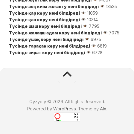
Түсінде аяқ киім жоғалту нені білдіреді
13535
Түсінде қар көру нені білдіреді
11059
Түсінде қан көру нені білдіреді
10314
Түсінде шаш көру нені білдіреді
7795
Түсінде жалаңаш адам көру нені білдіреді
7075
Түсінде ұшақ көру нені білдіреді
6975
Түсінде тарақан көру нені білдіреді
6819
Түсінде зират көру нені білдіреді
6728
Qyzyqty © 2026. All Rights Reserved.
Powered by
WordPress
. Theme by
Alx
.