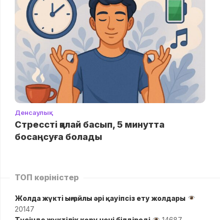
Денсаулық
Стрессті қалай басып, 5 минутта
босаңсуға болады
ТОП көріністер
Жолда жүктi ыңғайлы әрі қауіпсіз ету жолдары
20147
Түсінде жүктілік көру нені білдіреді
14687