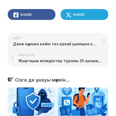
SHARE
SHARE
NEXT
Дене күшінен кейін тез қалай қалпына келу керек
PREVIOUS
Жыртқыш өсімдіктер туралы 25 қызықты дерек
Сізге де ұнауы мүмкін...