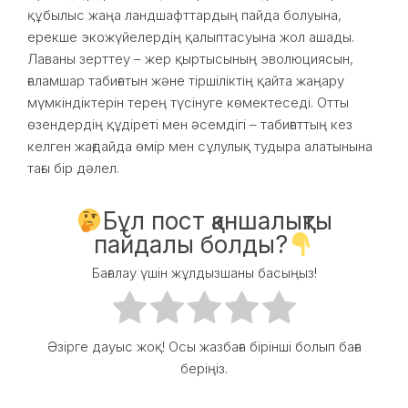
құбылыс жаңа ландшафттардың пайда болуына,
ерекше экожүйелердің қалыптасуына жол ашады.
Лаваны зерттеу – жер қыртысының эволюциясын,
ғаламшар табиғатын және тіршіліктің қайта жаңару
мүмкіндіктерін терең түсінуге көмектеседі. Отты
өзендердің құдіреті мен әсемдігі – табиғаттың кез
келген жағдайда өмір мен сұлулық тудыра алатынына
тағы бір дәлел.
Бұл пост қаншалықты
пайдалы болды?
Бағалау үшін жұлдызшаны басыңыз!
Әзірге дауыс жоқ! Осы жазбаға бірінші болып баға
беріңіз.