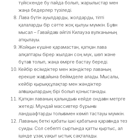
түйіскенде бу пайда болып, жарылыстар мен
жаңа бедерлер түзіледі.
Лава бүтін ауылдарды, жолдарды, тіпті
қалаларды бір сәтте жоқ қылуы мүмкін. Бұған
мысал – Гавайдағы әйгілі Килауэа вулканының
атқылауы.
Жойқын күшіне қарамастан, қатқан лава
алқаптары бірер жылдан соң мүк, шөп және
бұтаға толып, жаңа өмірге бастау береді.
Кейбір өсімдіктер мен жәндіктер лаваның
ерекше жағдайына бейімделе алады. Мысалы,
кейбір қырыққұлақтар мен жәндіктер
алғашқылардың бірі болып қоныстанады.
Қатқан лаваның қалыңдығы кейде ондаған метрге
жетеді. Мұндай массивтер бұрынғы
ландшафтарды толығымен көміп тастауы мүмкін.
Лаваның беткі қабаты ішкі қабатына қарағанда тез
суиды. Сол себепті сыртында қатты қыртыс, ал
ішінде ұзақ уақыт ыстық сақталады.