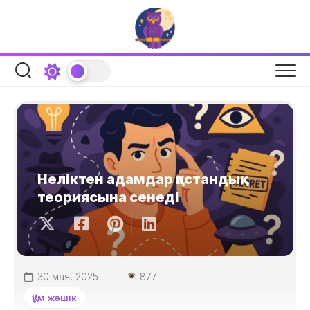
Skip
to
content
Неліктен адамдар қастандық
теориясына сенеді
30 мая, 2025
877
Құм жәшік