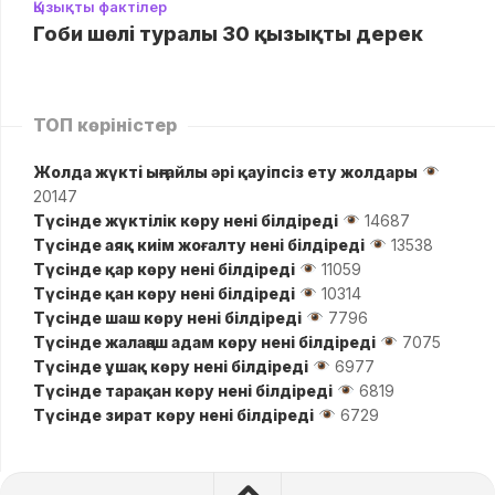
Қызықты фактілер
Гоби шөлі туралы 30 қызықты дерек
ТОП көріністер
Жолда жүктi ыңғайлы әрі қауіпсіз ету жолдары
20147
Түсінде жүктілік көру нені білдіреді
14687
Түсінде аяқ киім жоғалту нені білдіреді
13538
Түсінде қар көру нені білдіреді
11059
Түсінде қан көру нені білдіреді
10314
Түсінде шаш көру нені білдіреді
7796
Түсінде жалаңаш адам көру нені білдіреді
7075
Түсінде ұшақ көру нені білдіреді
6977
Түсінде тарақан көру нені білдіреді
6819
Түсінде зират көру нені білдіреді
6729