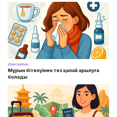
Денсаулық
Мұрын бітелуінен тез қалай арылуға
болады