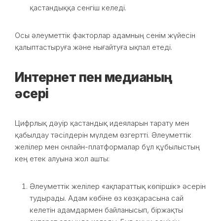
қастандыққа сенгіш келеді.
Осы әлеуметтік факторлар адамның сенім жүйесін
қалыптастыруға және нығайтуға ықпал етеді.
Интернет пен медианың
әсері
Цифрлық дәуір қастандық идеяларын тарату мен
қабылдау тәсілдерін мүлдем өзгертті. Әлеуметтік
желілер мен онлайн-платформалар бұл құбылыстың
кең етек алуына жол ашты:
Әлеуметтік желілер «ақпараттық көпіршік» әсерін
тудырады. Адам көбіне өз көзқарасына сай
келетін адамдармен байланысып, біржақты