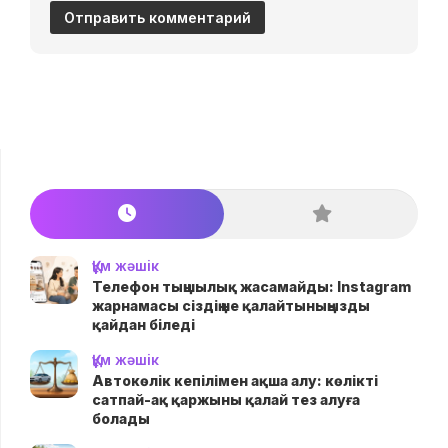
Құм жәшік
Телефон тыңшылық жасамайды: Instagram
жарнамасы сіздің не қалайтыныңызды
қайдан біледі
Құм жәшік
Автокөлік кепілімен ақша алу: көлікті
сатпай-ақ қаржыны қалай тез алуға
болады