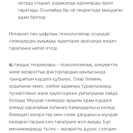
ортада отырып, радикалды идеяларды еркін
таратады. Осылайша бір ой төңірегінде мыңдаған
адам бірігеді.
Интернет пен цифрлық технологиялар осындай
сенімдердің ауқымды аудитория арасында жедел
таралуына ықпал етеді.
Қастандық теориялары – психологиялық, әлеуметтік
және ақпараттық факторлардың қиылысында
туындайтын күрделі құбылыс. Олар білімнің
аздығынан емес, көбіне адамның тұрақтылыққа,
түсініктілікке және қауіпсіздікке ұмтылуынан пайда
болады. Мұндай сенімдер арқылы адам күрделі
әлемді қарапайым логикаға бағындырғысы келеді.
Әлемдегі өзгерістер мен сенім дағдарысы мұндай
көзқарастардың кең таралуына жол ашады. Бұл
механизмдерді түсіну – ақпаратты дұрыс сүзгіден