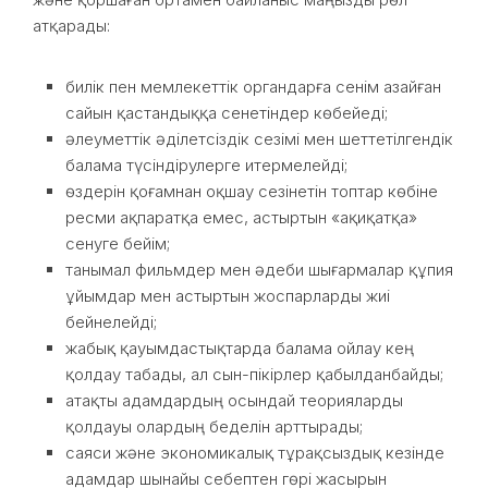
атқарады:
билік пен мемлекеттік органдарға сенім азайған
сайын қастандыққа сенетіндер көбейеді;
әлеуметтік әділетсіздік сезімі мен шеттетілгендік
балама түсіндірулерге итермелейді;
өздерін қоғамнан оқшау сезінетін топтар көбіне
ресми ақпаратқа емес, астыртын «ақиқатқа»
сенуге бейім;
танымал фильмдер мен әдеби шығармалар құпия
ұйымдар мен астыртын жоспарларды жиі
бейнелейді;
жабық қауымдастықтарда балама ойлау кең
қолдау табады, ал сын-пікірлер қабылданбайды;
атақты адамдардың осындай теорияларды
қолдауы олардың беделін арттырады;
саяси және экономикалық тұрақсыздық кезінде
адамдар шынайы себептен гөрі жасырын