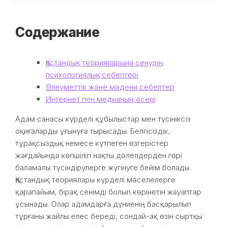
Содержание
Қастандық теорияларына сенудің
психологиялық себептері
Әлеуметтік және мәдени себептер
Интернет пен медианың әсері
Адам санасы күрделі құбылыстар мен түсініксіз
оқиғаларды ұғынуға тырысады. Белгісіздік,
тұрақсыздық немесе күтпеген өзгерістер
жағдайында көпшілігі нақты дәлелдерден гөрі
баламалы түсіндірулерге жүгінуге бейім болады.
Қастандық теориялары күрделі мәселелерге
қарапайым, бірақ сенімді болып көрінетін жауаптар
ұсынады. Олар адамдарға дүниенің басқарылып
тұрғаны жайлы елес береді, сондай-ақ өзін сыртқы