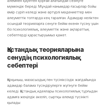
әлемнен қауіптен қорғай алатындай сезінуге
мүмкіндік береді. Мұндай нанымдар ғасырлар бойы
өмір сүріп келеді және әртүрлі мәдениеттер мен
әлеуметтік топтарда кең таралған. Адамдар неліктен
осындай теорияларға сенуге бейім екенін түсіну үшін
біз психологиялық, әлеуметтік және ақпараттық
себептерді қарастыруымыз қажет.
Қастандық теорияларына
сенудің психологиялық
себептері
Қорқыныш, мазасыздық пен түсініксіздік жағдайында
адамдар балама түсіндірулерге жүгінуге бейім
келеді. Қастандық идеялары психологиялық тұрғыдан
адамға жеңілдік әкеліп, сыртқы әлемді түсінікті
қылады: