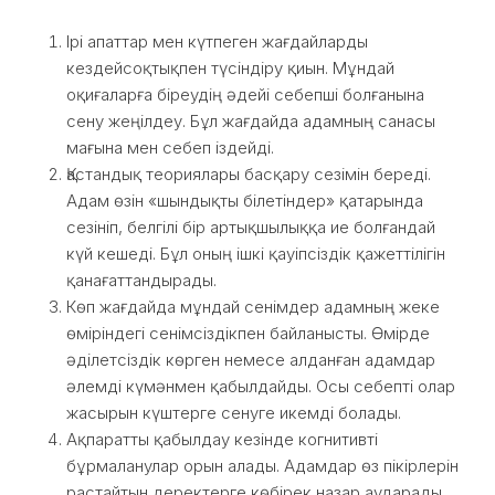
Ірі апаттар мен күтпеген жағдайларды
кездейсоқтықпен түсіндіру қиын. Мұндай
оқиғаларға біреудің әдейі себепші болғанына
сену жеңілдеу. Бұл жағдайда адамның санасы
мағына мен себеп іздейді.
Қастандық теориялары басқару сезімін береді.
Адам өзін «шындықты білетіндер» қатарында
сезініп, белгілі бір артықшылыққа ие болғандай
күй кешеді. Бұл оның ішкі қауіпсіздік қажеттілігін
қанағаттандырады.
Көп жағдайда мұндай сенімдер адамның жеке
өміріндегі сенімсіздікпен байланысты. Өмірде
әділетсіздік көрген немесе алданған адамдар
әлемді күмәнмен қабылдайды. Осы себепті олар
жасырын күштерге сенуге икемді болады.
Ақпаратты қабылдау кезінде когнитивті
бұрмаланулар орын алады. Адамдар өз пікірлерін
растайтын деректерге көбірек назар аударады,