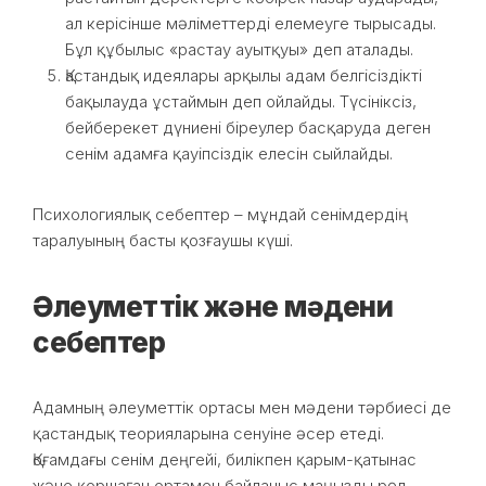
ал керісінше мәліметтерді елемеуге тырысады.
Бұл құбылыс «растау ауытқуы» деп аталады.
Қастандық идеялары арқылы адам белгісіздікті
бақылауда ұстаймын деп ойлайды. Түсініксіз,
бейберекет дүниені біреулер басқаруда деген
сенім адамға қауіпсіздік елесін сыйлайды.
Психологиялық себептер – мұндай сенімдердің
таралуының басты қозғаушы күші.
Әлеуметтік және мәдени
себептер
Адамның әлеуметтік ортасы мен мәдени тәрбиесі де
қастандық теорияларына сенуіне әсер етеді.
Қоғамдағы сенім деңгейі, билікпен қарым-қатынас
және қоршаған ортамен байланыс маңызды рөл