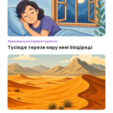
Арманның интерпретациясы
Түсінде терезе көру нені білдіреді