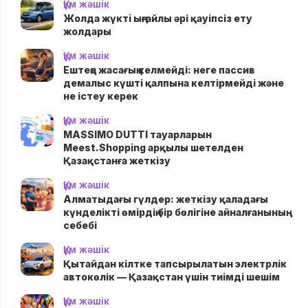
Құм жәшік
Жолда жүктi ыңғайлы әрі қауіпсіз ету
жолдары
Құм жәшік
Ештеңе жасағың келмейді: неге пассив
демалыс күшті қалпына келтірмейді және
не істеу керек
Құм жәшік
MASSIMO DUTTI тауарларын
Meest.Shopping арқылы шетелден
Қазақстанға жеткізу
Құм жәшік
Алматыдағы гүлдер: жеткізу қаладағы
күнделікті өмірдің бір бөлігіне айналғанының
себебі
Құм жәшік
Қытайдан кілтке тапсырылатын электрлік
автокөлік — Қазақстан үшін тиімді шешім
Құм жәшік