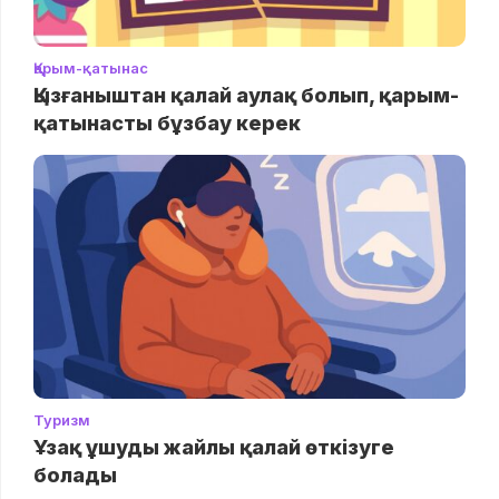
Қарым-қатынас
Қызғаныштан қалай аулақ болып, қарым-
қатынасты бұзбау керек
Туризм
Ұзақ ұшуды жайлы қалай өткізуге
болады