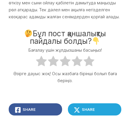
өткізу мен сыни ойлау қабілетін дамытуда маңызды
рөл атқарады. Тек дәлел мен ақылға негізделген
көзқарас адамды жалған сенімдерден қорғай алады.
Бұл пост қаншалықты
пайдалы болды?
Бағалау үшін жұлдызшаны басыңыз!
Әзірге дауыс жоқ! Осы жазбаға бірінші болып баға
беріңіз.
SHARE
SHARE