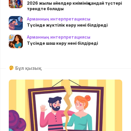
2026 жылы әйелдер киімінің қандай түстері
трендте болады
Арманның интерпретациясы
Түсінде жүктілік көру нені білдіреді
Арманның интерпретациясы
Түсінде шаш көру нені білдіреді
Бұл қызық