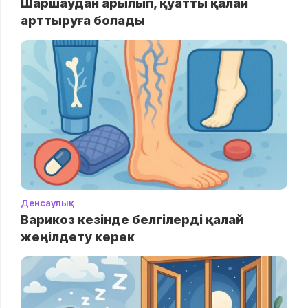
Шаршаудан арылып, қуатты қалай
арттыруға болады
Денсаулық
Варикоз кезінде белгілерді қалай
жеңілдету керек