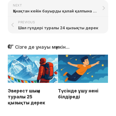
NEXT
Қонақтан кейін бауырды қалай қалпына келтіруге болады
PREVIOUS
Шөл гүлдері туралы 24 қызықты дерек
Сізге де ұнауы мүмкін...
Эверест шыңы
Түсінде ұшу нені
туралы 25
білдіреді
қызықты дерек