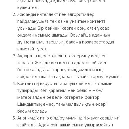
ақпарат аясында қалады. Бұл оның сенімін
күшейтеді.
Жасанды интеллект пен алгоритмдер
пайдаланушыға тек өзіне ұнайтын контентті
ұсынады. Бір бейнені көрген соң, оған ұқсас
ондаған ұсыныс шығады. Осылайша адамның
дүниетанымы тарылып, балама көзқарастардан
алыстай түседі.
Ақпараттың рас-өтірігін тексермеу кеңінен
тараған. Желіде кез келген адам өз ойымен
бөлісе алады, ал таралу жылдамдығының
арқасында жалған ақпарат шынайы көрінуі мүмкін.
Контенттің вирусты таралуы сенімділік сезімін
тудырады. Көп қаралым мен бөлісім – бұл
материалдың беделін көтеретін фактор.
Шындықтың емес, танымалдылықтың әсері
басым болады.
Анонимдік пікір білдіру мүмкіндігі жауапкершілікті
азайтады. Адам өзін ашық сынға ұшырамайтын