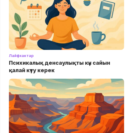
Лайфхактар
Психикалық денсаулықты күн сайын
қалай күту керек