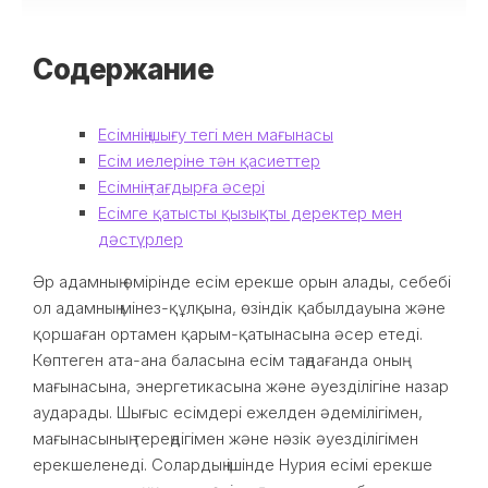
Содержание
Есімнің шығу тегі мен мағынасы
Есім иелеріне тән қасиеттер
Есімнің тағдырға әсері
Есімге қатысты қызықты деректер мен
дәстүрлер
Әр адамның өмірінде есім ерекше орын алады, себебі
ол адамның мінез-құлқына, өзіндік қабылдауына және
қоршаған ортамен қарым-қатынасына әсер етеді.
Көптеген ата-ана баласына есім таңдағанда оның
мағынасына, энергетикасына және әуезділігіне назар
аударады. Шығыс есімдері ежелден әдемілігімен,
мағынасының тереңдігімен және нәзік әуезділігімен
ерекшеленеді. Солардың ішінде Нурия есімі ерекше