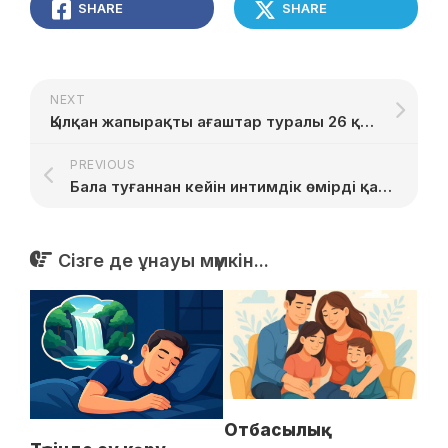
SHARE
SHARE
NEXT
Қылқан жапырақты ағаштар туралы 26 қызықты дерек
PREVIOUS
Бала туғаннан кейін интимдік өмірді қалай реттеу керек
Сізге де ұнауы мүмкін...
Отбасылық