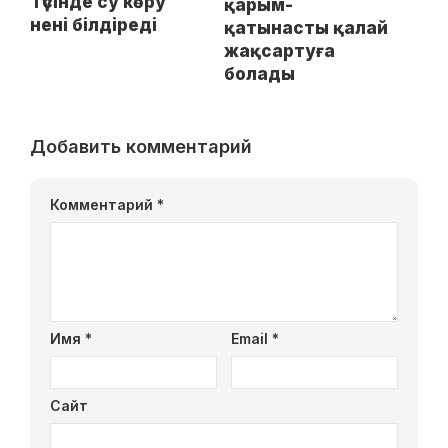
Түсінде су көру
қарым-
нені білдіреді
қатынасты қалай
жақсартуға
болады
Добавить комментарий
Комментарий
*
Имя
*
Email
*
Сайт