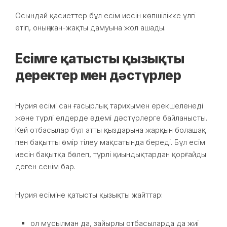
Осындай қасиеттер бұл есім иесін көпшілікке үлгі
етіп, оның жан-жақты дамуына жол ашады.
Есімге қатысты қызықты
деректер мен дәстүрлер
Нурия есімі сан ғасырлық тарихымен ерекшеленеді
және түрлі елдерде әдемі дәстүрлерге байланысты.
Кей отбасылар бұл атты қыздарына жарқын болашақ
пен бақытты өмір тілеу мақсатында береді. Бұл есім
иесін бақытқа бөлеп, түрлі қиындықтардан қорғайды
деген сенім бар.
Нурия есіміне қатысты қызықты жайттар:
ол мұсылман да, зайырлы отбасыларда да жиі