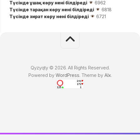
Түсінде ұшақ көру нені білдіреді
6962
Түсінде тарақан көру нені білдіреді
6818
Түсінде зират көру нені білдіреді
6721
Qyzyqty © 2026. All Rights Reserved.
Powered by
WordPress
. Theme by
Alx
.