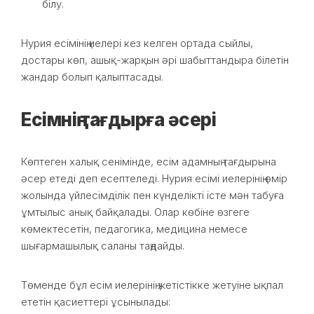
білу.
Нурия есімінің иелері кез келген ортада сыйлы,
достары көп, ашық-жарқын әрі шабыттандыра білетін
жандар болып қалыптасады.
Есімнің тағдырға әсері
Көптеген халық сенімінде, есім адамның тағдырына
әсер етеді деп есептеледі. Нурия есімі иелерінің өмір
жолында үйлесімділік пен күнделікті істе мән табуға
ұмтылыс анық байқалады. Олар көбіне өзгеге
көмектесетін, педагогика, медицина немесе
шығармашылық саланы таңдайды.
Төменде бұл есім иелерінің жетістікке жетуіне ықпал
ететін қасиеттері ұсынылады: