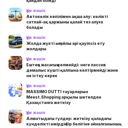
қайдан біледі
Құм жәшік
Автокөлік кепілімен ақша алу: көлікті
сатпай-ақ қаржыны қалай тез алуға
болады
Құм жәшік
Жолда жүктi ыңғайлы әрі қауіпсіз ету
жолдары
Құм жәшік
Ештеңе жасағың келмейді: неге пассив
демалыс күшті қалпына келтірмейді және
не істеу керек
Құм жәшік
MASSIMO DUTTI тауарларын
Meest.Shopping арқылы шетелден
Қазақстанға жеткізу
Құм жәшік
Алматыдағы гүлдер: жеткізу қаладағы
күнделікті өмірдің бір бөлігіне айналғанының