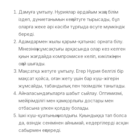
Дамуға ұмтылу. Нуриялар әрдайым жаңа білім
іздеп, дүниетанымын кеңейтуге тырысады, бұл
оларға жеке әрі кәсіби тұрғыда өсуге мүмкіндік
береді.
Адамдармен жылы қарым-қатынас орната білу.
Мінезінің жұмсақтығы арқасында олар кез келген
қиын жағдайда компромиске келіп, кикілжіңнен
оңай шығады.
Мақсатқа жетуге ұмтылу. Егер Нурия белгілі бір
мақсат қойса, оған жету үшін бар күш-жігерін
жұмсайды, табандылық пен төзімділік танытады.
Айналасындағыларға шабыт сыйлау. Оптимизмі,
мейірімділігі мен қамқорлығы достары мен
отбасына үлкен қолдау болады.
Ішкі күш-қуатының молдығы. Қиындыққа тап болса
да, өзіндік сенімінен айнымай, кедергілерді асқан
сабырмен еңсереді.