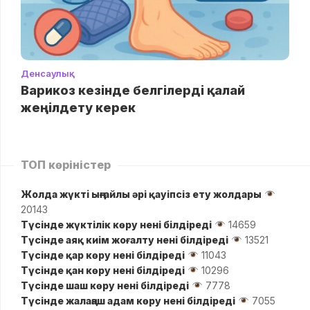
Денсаулық
Варикоз кезінде белгілерді қалай
жеңілдету керек
ТОП көріністер
Жолда жүктi ыңғайлы әрі қауіпсіз ету жолдары
20143
Түсінде жүктілік көру нені білдіреді
14659
Түсінде аяқ киім жоғалту нені білдіреді
13521
Түсінде қар көру нені білдіреді
11043
Түсінде қан көру нені білдіреді
10296
Түсінде шаш көру нені білдіреді
7778
Түсінде жалаңаш адам көру нені білдіреді
7055