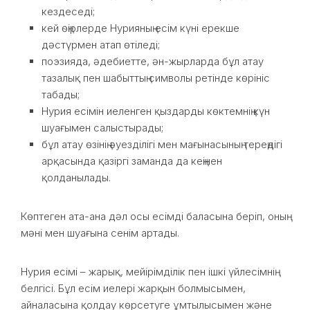
кездеседі;
кей өңірлерде Нурияның есім күні ерекше
дәстүрмен атап өтіледі;
поэзияда, әдебиетте, ән-жырларда бұл атау
тазалық пен шабыттың символы ретінде көрініс
табады;
Нурия есімін иеленген қыздарды көктемнің күн
шуағымен салыстырады;
бұл атау өзінің әуезділігі мен мағынасының тереңдігі
арқасында қазіргі заманда да кеңінен
қолданылады.
Көптеген ата-ана дәл осы есімді баласына беріп, оның
мәні мен шуағына сенім артады.
Нурия есімі – жарық, мейірімділік пен ішкі үйлесімнің
белгісі. Бұл есім иелері жарқын болмысымен,
айналасына қолдау көрсетуге ұмтылысымен және