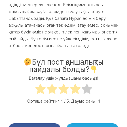
әділдігімен ерекшеленеді. Есімнің символикасы
жақсылық жасауға, әлемдегі сұлулықты көруге
шабыттандырады. Қыз балаға Нурия есімін беру
арқылы ата-анасы оған тек әдемі атау емес, сонымен
қатар бүкіл өміріне жақсы тілек пен жағымды энергия
сыйлайды. Бұл есім иесіне үйлесімділік, сәттілік және
отбасы мен достарына қуаныш әкеледі.
Бұл пост қаншалықты
пайдалы болды?
Бағалау үшін жұлдызшаны басыңыз!
Орташа рейтинг
4
/ 5. Дауыс саны:
4