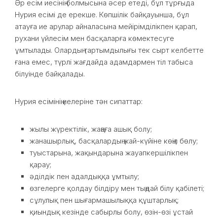
Әр есім иесінің болмысына әсер етеді, бұл тұрғыда
Нурия есімі де ерекше. Көпшілік байқауынша, бұл
атауға ие арулар айналасына мейірімділікпен қарап,
рухани үйлесім мен басқаларға көмектесуге
ұмтылады. Олардың тартымдылығы тек сырт келбетте
ғана емес, түрлі жағдайда адамдармен тіл табыса
білуінде байқалады.
Нурия есімінің иелеріне тән сипаттар:
жылы жүректілік, жаңаға ашық болу;
жанашырлық, басқалардың жай-күйіне көңіл бөлу;
туыстарына, жақындарына жауапкершілікпен
қарау;
әділдік пен адалдыққа ұмтылу;
өзгелерге қолдау білдіру мен тыңдай білу қабілеті;
сұлулық пен шығармашылыққа құштарлық;
қиындық кезінде сабырлы болу, өзін-өзі ұстай