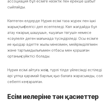
ассоциация бұл есімге нәзіктік пен ерекше шабыт
сыйлайды.
Көптеген елдерде Нурия есімі таза жүрек пен ішкі
жарықтың белгісі деп есептеледі. Көп жағдайда бұл
атау «жарық шашушы», «шуағын төгуші» немесе
«сәулелі» деген мағынада түсіндіріледі. Осы есімге
ие қыздар әдетте жылы мінезімен, мейірімділігімен
және тартымдылығымен отбасы мен қоршаған
ортаның сүйіктісі болады.
Нурия есімі айтуға жеңіл, түрлі тілде үйлесімді естіледі
әрі ұлтқа қарамай барлық қыз балаға жарасымды, сол
себепті кең таралған.
Есім иелеріне тән қасиеттер