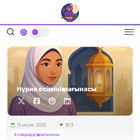
Skip
to
content
Нұрия есімінің мағынасы
13 июля, 2025
1613
Есімдердің мағынасы