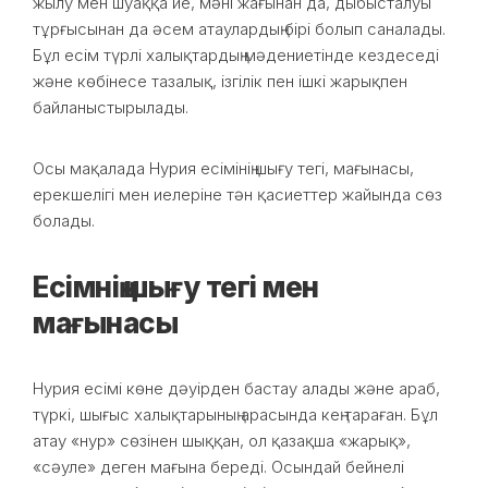
жылу мен шуаққа ие, мәні жағынан да, дыбысталуы
тұрғысынан да әсем атаулардың бірі болып саналады.
Бұл есім түрлі халықтардың мәдениетінде кездеседі
және көбінесе тазалық, ізгілік пен ішкі жарықпен
байланыстырылады.
Осы мақалада Нурия есімінің шығу тегі, мағынасы,
ерекшелігі мен иелеріне тән қасиеттер жайында сөз
болады.
Есімнің шығу тегі мен
мағынасы
Нурия есімі көне дәуірден бастау алады және араб,
түркі, шығыс халықтарының арасында кең тараған. Бұл
атау «нур» сөзінен шыққан, ол қазақша «жарық»,
«сәуле» деген мағына береді. Осындай бейнелі