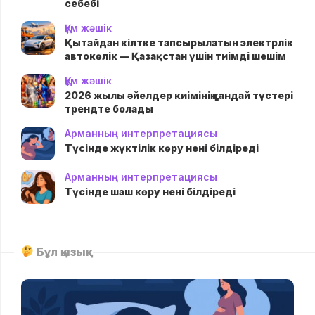
себебі
Құм жәшік
Қытайдан кілтке тапсырылатын электрлік
автокөлік — Қазақстан үшін тиімді шешім
Құм жәшік
2026 жылы әйелдер киімінің қандай түстері
трендте болады
Арманның интерпретациясы
Түсінде жүктілік көру нені білдіреді
Арманның интерпретациясы
Түсінде шаш көру нені білдіреді
Бұл қызық