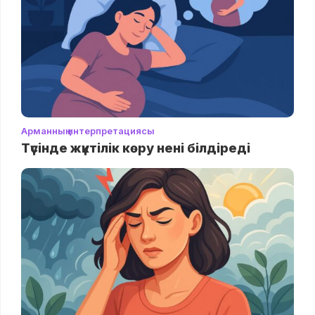
Арманның интерпретациясы
Түсінде жүктілік көру нені білдіреді