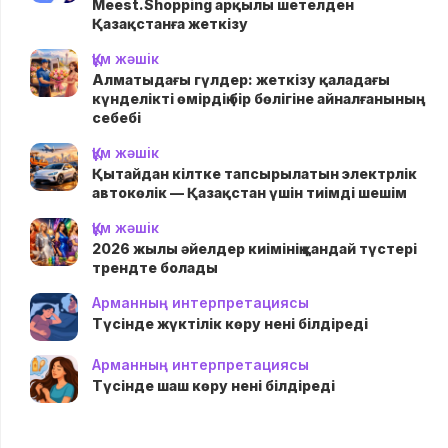
Meest.Shopping арқылы шетелден
Қазақстанға жеткізу
Құм жәшік
Алматыдағы гүлдер: жеткізу қаладағы
күнделікті өмірдің бір бөлігіне айналғанының
себебі
Құм жәшік
Қытайдан кілтке тапсырылатын электрлік
автокөлік — Қазақстан үшін тиімді шешім
Құм жәшік
2026 жылы әйелдер киімінің қандай түстері
трендте болады
Арманның интерпретациясы
Түсінде жүктілік көру нені білдіреді
Арманның интерпретациясы
Түсінде шаш көру нені білдіреді