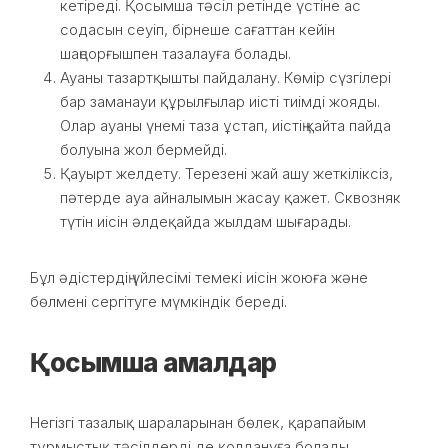
кетіреді. Қосымша тәсіл ретінде үстіне ас
содасын сеуіп, бірнеше сағаттан кейін
шаңсорғышпен тазалауға болады.
Ауаны тазартқышты пайдалану. Көмір сүзгілері
бар заманауи құрылғылар иісті тиімді жояды.
Олар ауаны үнемі таза ұстап, иістің қайта пайда
болуына жол бермейді.
Қауырт желдету. Терезені жай ашу жеткіліксіз,
пәтерде ауа айналымын жасау қажет. Сквозняк
түтін иісін әлдеқайда жылдам шығарады.
Бұл әдістердің үйлесімі темекі иісін жоюға және
бөлмені сергітуге мүмкіндік береді.
Қосымша амалдар
Негізгі тазалық шараларынан бөлек, қарапайым
тұрмыстық тәсілдерді де қолдануға болады.