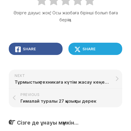
Әзірге дауыс жоқ! Осы жазбаға бірінші болып баға
беріңіз.
SHARE
SHARE
NEXT
Тұрмыстық техникаға күтім жасау кеңестері
PREVIOUS
Гималай туралы 27 қызықты дерек
Сізге де ұнауы мүмкін...