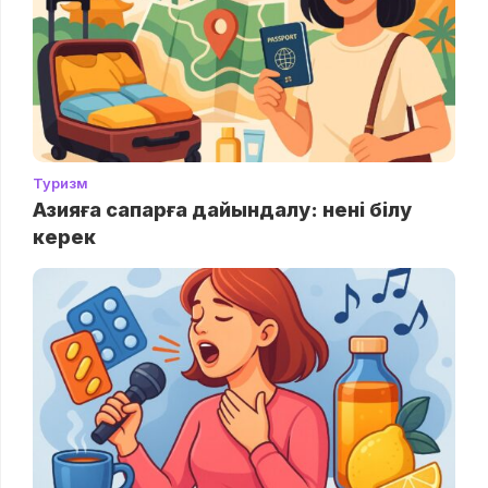
Туризм
Азияға сапарға дайындалу: нені білу
керек