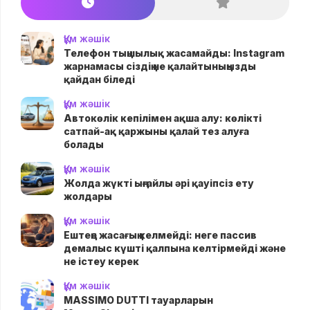
Құм жәшік
Телефон тыңшылық жасамайды: Instagram
жарнамасы сіздің не қалайтыныңызды
қайдан біледі
Құм жәшік
Автокөлік кепілімен ақша алу: көлікті
сатпай-ақ қаржыны қалай тез алуға
болады
Құм жәшік
Жолда жүктi ыңғайлы әрі қауіпсіз ету
жолдары
Құм жәшік
Ештеңе жасағың келмейді: неге пассив
демалыс күшті қалпына келтірмейді және
не істеу керек
Құм жәшік
MASSIMO DUTTI тауарларын