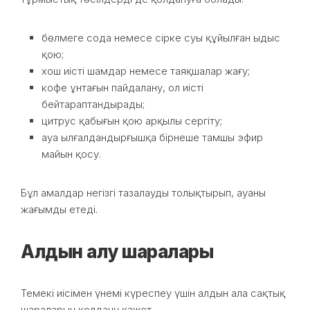
бөлмеге сода немесе сірке суы құйылған ыдыс
қою;
хош иісті шамдар немесе таяқшалар жағу;
кофе ұнтағын пайдалану, ол иісті
бейтараптандырады;
цитрус қабығын қою арқылы сергіту;
ауа ылғалдандырғышқа бірнеше тамшы эфир
майын қосу.
Бұл амалдар негізгі тазалауды толықтырып, ауаны
жағымды етеді.
Алдын алу шаралары
Темекі иісімен үнемі күреспеу үшін алдын ала сақтық
шараларын қолдану қажет.