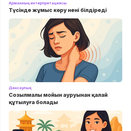
Арманның интерпретациясы
Түсінде жұмыс көру нені білдіреді
Денсаулық
Созылмалы мойын ауруынан қалай
құтылуға болады