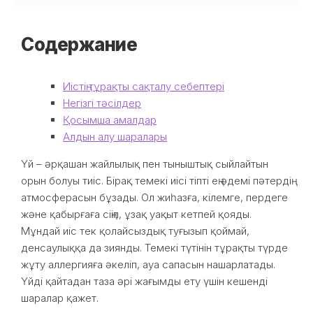
Содержание
Иістің тұрақты сақталу себептері
Негізгі тәсілдер
Қосымша амалдар
Алдын алу шаралары
Үй – әрқашан жайлылық пен тыныштық сыйлайтын
орын болуы тиіс. Бірақ темекі иісі тіпті ең әдемі пәтердің
атмосферасын бұзады. Ол жиһазға, кілемге, пердеге
және қабырғаға сіңіп, ұзақ уақыт кетпей қояды.
Мұндай иіс тек қолайсыздық туғызып қоймай,
денсаулыққа да зиянды. Темекі түтінін тұрақты түрде
жұту аллергияға әкеліп, ауа сапасын нашарлатады.
Үйді қайтадан таза әрі жағымды ету үшін кешенді
шаралар қажет.