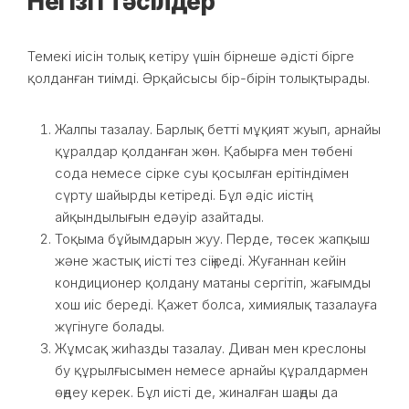
Негізгі тәсілдер
Темекі иісін толық кетіру үшін бірнеше әдісті бірге
қолданған тиімді. Әрқайсысы бір-бірін толықтырады.
Жалпы тазалау. Барлық бетті мұқият жуып, арнайы
құралдар қолданған жөн. Қабырға мен төбені
сода немесе сірке суы қосылған ерітіндімен
сүрту шайырды кетіреді. Бұл әдіс иістің
айқындылығын едәуір азайтады.
Тоқыма бұйымдарын жуу. Перде, төсек жапқыш
және жастық иісті тез сіңіреді. Жуғаннан кейін
кондиционер қолдану матаны сергітіп, жағымды
хош иіс береді. Қажет болса, химиялық тазалауға
жүгінуге болады.
Жұмсақ жиһазды тазалау. Диван мен креслоны
бу құрылғысымен немесе арнайы құралдармен
өңдеу керек. Бұл иісті де, жиналған шаңды да