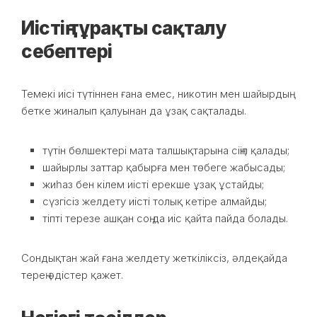
Иістің тұрақты сақталу
себептері
Темекі иісі түтіннен ғана емес, никотин мен шайырдың
бетке жиналып қалуынан да ұзақ сақталады.
түтін бөлшектері мата талшықтарына сіңіп қалады;
шайырлы заттар қабырға мен төбеге жабысады;
жиһаз бен кілем иісті ерекше ұзақ ұстайды;
сүзгісіз желдету иісті толық кетіре алмайды;
тіпті терезе ашқан соң да иіс қайта пайда болады.
Сондықтан жай ғана желдету жеткіліксіз, әлдеқайда
терең әдістер қажет.