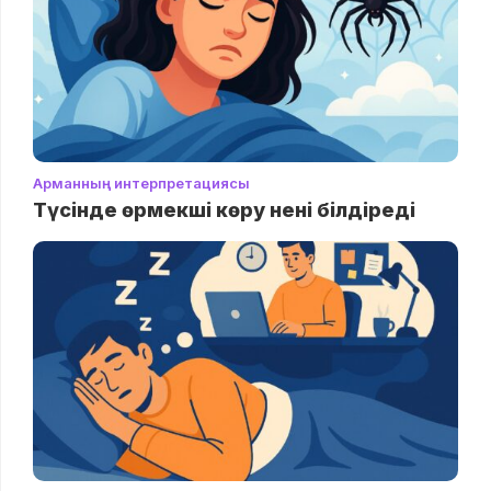
Арманның интерпретациясы
Түсінде өрмекші көру нені білдіреді