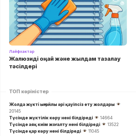
Лайфхактар
Жалюзиді оңай және жылдам тазалау
тәсілдері
ТОП көріністер
Жолда жүктi ыңғайлы әрі қауіпсіз ету жолдары
20145
Түсінде жүктілік көру нені білдіреді
14664
Түсінде аяқ киім жоғалту нені білдіреді
13522
Түсінде қар көру нені білдіреді
11045