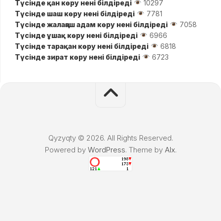
Түсінде қан көру нені білдіреді
10297
Түсінде шаш көру нені білдіреді
7781
Түсінде жалаңаш адам көру нені білдіреді
7058
Түсінде ұшақ көру нені білдіреді
6966
Түсінде тарақан көру нені білдіреді
6818
Түсінде зират көру нені білдіреді
6723
Qyzyqty © 2026. All Rights Reserved.
Powered by
WordPress
. Theme by
Alx
.