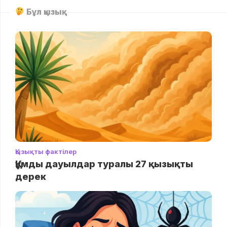
Бұл қызық
Қызықты фактілер
Құмды дауылдар туралы 27 қызықты
дерек