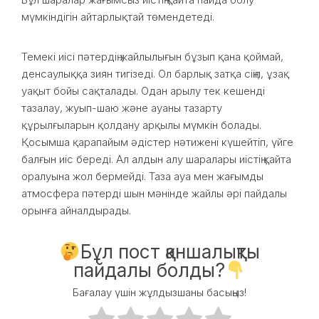
мүмкіндігін айтарлықтай төмендетеді.
Темекі иісі пәтердің жайлылығын бұзып қана қоймай,
денсаулыққа зиян тигізеді. Ол барлық затқа сіңіп, ұзақ
уақыт бойы сақталады. Одан арылу тек кешенді
тазалау, жуып-шаю және ауаны тазарту
құрылғыларын қолдану арқылы мүмкін болады.
Қосымша қарапайым әдістер нәтижені күшейтіп, үйге
балғын иіс береді. Ал алдын алу шаралары иістің қайта
оралуына жол бермейді. Таза ауа мен жағымды
атмосфера пәтерді шын мәнінде жайлы әрі пайдалы
орынға айналдырады.
Бұл пост қаншалықты
пайдалы болды?
Бағалау үшін жұлдызшаны басыңыз!