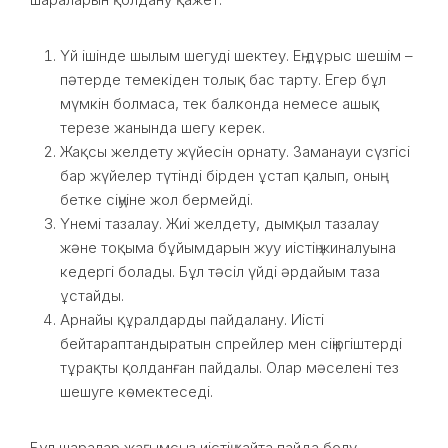
Үй ішінде шылым шегуді шектеу. Ең дұрыс шешім –
пәтерде темекіден толық бас тарту. Егер бұл
мүмкін болмаса, тек балконда немесе ашық
терезе жанында шегу керек.
Жақсы желдету жүйесін орнату. Заманауи сүзгісі
бар жүйелер түтінді бірден ұстап қалып, оның
бетке сіңуіне жол бермейді.
Үнемі тазалау. Жиі желдету, дымқыл тазалау
және тоқыма бұйымдарын жуу иістің жиналуына
кедергі болады. Бұл тәсіл үйді әрдайым таза
ұстайды.
Арнайы құралдарды пайдалану. Иісті
бейтараптандыратын спрейлер мен сіңіргіштерді
тұрақты қолданған пайдалы. Олар мәселені тез
шешуге көмектеседі.
Бұл шаралар жағымсыз иістің қайта пайда болу