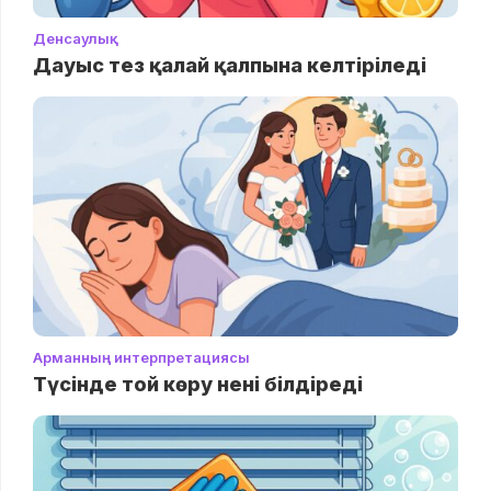
Денсаулық
Дауыс тез қалай қалпына келтіріледі
Арманның интерпретациясы
Түсінде той көру нені білдіреді