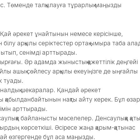
с. Төменде талқылауға тұрарлық маңызды
. Қай әрекет ұнайтынын немесе керісінше,
білу арқылы серіктестер ортақ ымыра таба ала
йытып, сенімді арттырады.
 ырғағы. Әр адамда жыныстық қажеттілік деңгейі
йлы ашық сөйлесу арқылы екеуіңізге де ыңғайлы
к туады.
налдық шекаралар. Қандай әрекет
ы қабылданбайтынын нақты айту керек. Бұл өза
езімін арттырады.
улыққа байланысты мәселелер. Денсаулыққа қат
бырдың көрсеткіші. Әсіресе жаңа қарым-қатынас
ай өзгергенде бұл аса маңызды.