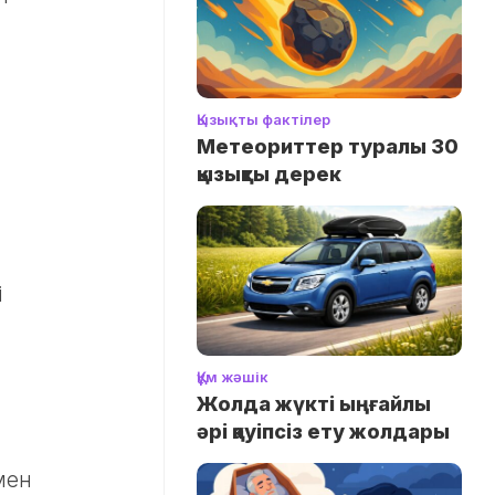
Қызықты фактілер
Метеориттер туралы 30
қызықты дерек
і
Құм жәшік
Жолда жүктi ыңғайлы
әрі қауіпсіз ету жолдары
мен