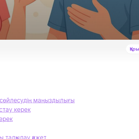
Қар
 сөйлесудің маңыздылығы
стау керек
керек
 талқылау қажет