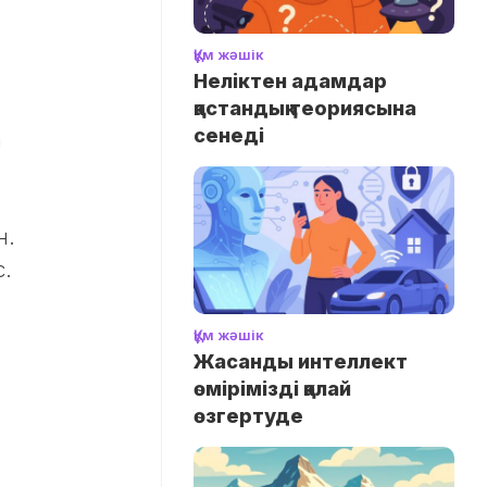
Құм жәшік
Неліктен адамдар
қастандық теориясына
сенеді
а
н.
с.
а
Құм жәшік
Жасанды интеллект
өмірімізді қалай
өзгертуде