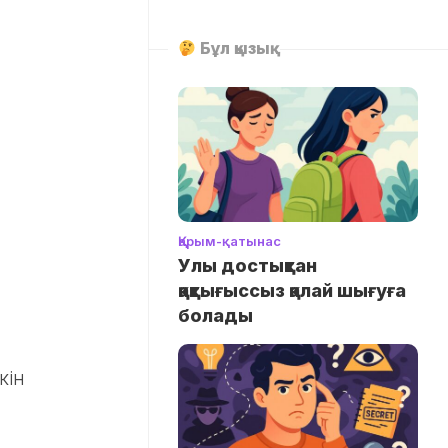
Бұл қызық
Қарым-қатынас
Улы достықтан
қақтығыссыз қалай шығуға
болады
кін