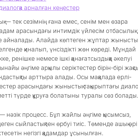
 диалогқа арналған кеңестер
қ — тек сезімнің ғана емес, сенім мен өзара
кі адам арасындағы интимдік үйлесім отбасылық
не айналады. Алайда көптеген жұптар жыныстық
лгенде қиналып, үнсіздікті жөн көреді. Мұндай
кке, ренішке немесе ішкі қанағатсыздыққа әкелуі
найы әңгіме арқылы серіктестер бірін-бірі жақс
ындастықты арттыра алады. Осы мақалада ерлі-
естер арасындағы жыныстық тақырыптағы диал
етті түрде құруға болатыны туралы сөз болады
 — нәзік процесс. Бұл жайлы әңгіме қысымсыз,
еген сыйластықпен өрбуі тиіс. Төменде ашық әрі
ктесетін негізгі қадамдар ұсынылған.