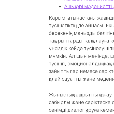
Ашық әрі мәдениетті
Қарым-қатынастағы жақынды
түсіністіктің де айнасы. Е
берекенің маңызды бөлігі
тақырыптарды талқылауға ке
үнсіздік кейде түсінбеушілі
мүмкін. Ал шын мәнінде, шы
түсініп, эмоционалдық жақ
зайыптылар немесе серікт
қалай сауатты және мәдени
Жыныстық тақырыпты қозғау
сабырлы және серіктеске д
сенімді диалог құруға көме