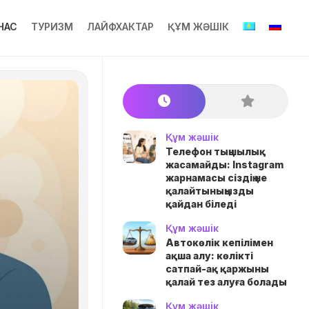
НАС
ТУРИЗМ
ЛАЙФХАКТАР
ҚҰМ ЖӘШІК
Құм жәшік
Телефон тыңшылық
жасамайды: Instagram
жарнамасы сіздің не
қалайтыныңызды
қайдан біледі
Құм жәшік
Автокөлік кепілімен
ақша алу: көлікті
сатпай-ақ қаржыны
қалай тез алуға болады
Құм жәшік