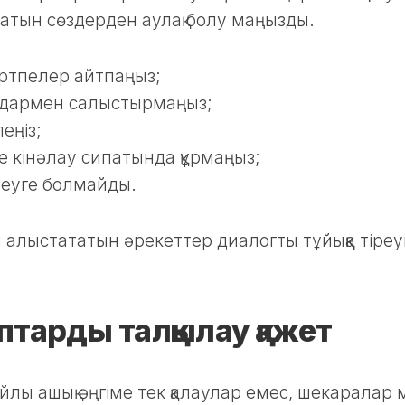
атын сөздерден аулақ болу маңызды.
ертпелер айтпаңыз;
дамдармен салыстырмаңыз;
еңіз;
се кінәлау сипатында құрмаңыз;
емеуге болмайды.
н алыстататын әрекеттер диалогты тұйыққа тіреу
птарды талқылау қажет
йлы ашық әңгіме тек қалаулар емес, шекаралар 