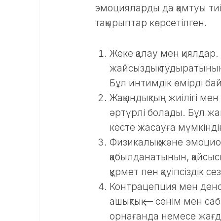
эмоцияларды да қамтуы тиі
тақырыптар көрсетілген.
Жеке қалау мен қиялдар
жайсыздық тудыратынын 
Бұл интимдік өмірді ба
Жақындықтың жиілігі мен
әртүрлі болады. Бұл жа
кесте жасауға мүмкінді
Физикалық және эмоцио
қабылданатынын, қайсыс
құрмет пен қауіпсіздік с
Контрацепция мен денса
ашықтық — сенім мен са
орнағанда немесе жағд