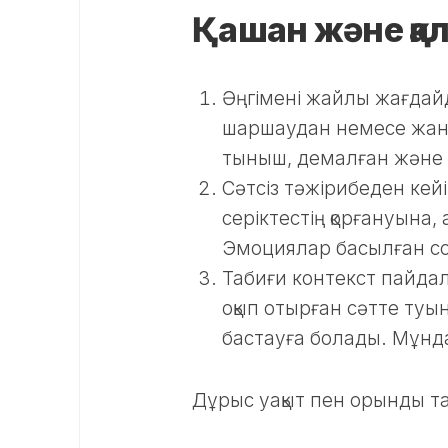
Қашан және қал
Әңгімені жайлы жағдайд
шаршаудан немесе жанж
тыныш, демалған және а
Сәтсіз тәжірибеден кей
серіктестің қорғануына
Эмоциялар басылған со
Табиғи контекст пайда
оқып отырған сәтте туы
бастауға болады. Мұнда
Дұрыс уақыт пен орынды та