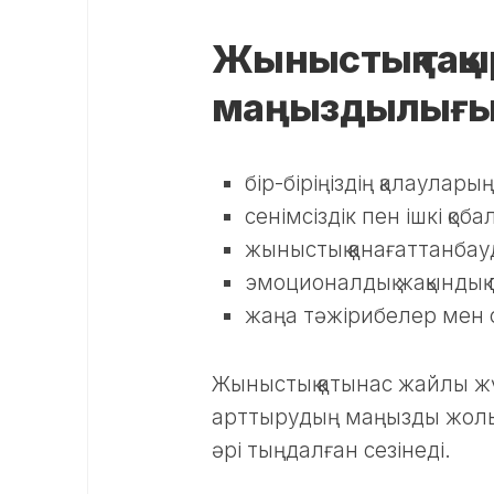
Жыныстық тақы
маңыздылығ
бір-біріңіздің қалаулары
сенімсіздік пен ішкі қо
жыныстық қанағаттанба
эмоционалдық жақындық 
жаңа тәжірибелер мен о
Жыныстық қатынас жайлы жүй
арттырудың маңызды жолы.
әрі тыңдалған сезінеді.