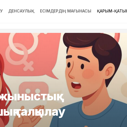
РУ
ДЕНСАУЛЫҚ
ЕСІМДЕРДІҢ МАҒЫНАСЫ
ҚАРЫМ-ҚАТЫ
жыныстық
ық талқылау