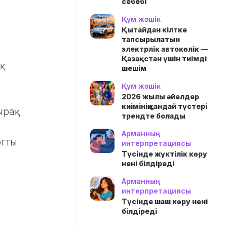
себебі
Құм жәшік
Қытайдан кілтке
тапсырылатын
электрлік автокөлік —
Қазақстан үшін тиімді
шешім
Құм жәшік
2026 жылы әйелдер
киімінің қандай түстері
ырақ
трендте болады
Арманның
огты
интерпретациясы
Түсінде жүктілік көру
.
нені білдіреді
Арманның
интерпретациясы
Түсінде шаш көру нені
білдіреді