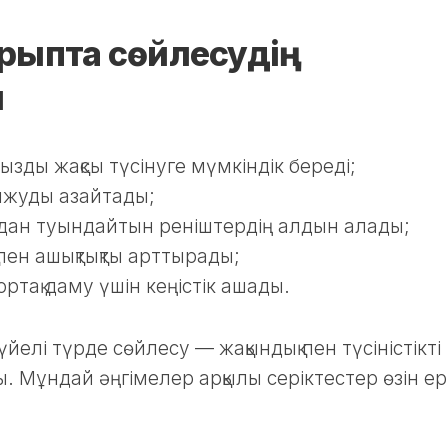
рыпта сөйлесудің
ы
ңызды жақсы түсінуге мүмкіндік береді;
балжуды азайтады;
удан туындайтын реніштердің алдын алады;
пен ашықтықты арттырады;
ртақ даму үшін кеңістік ашады.
елі түрде сөйлесу — жақындық пен түсіністікті
 Мұндай әңгімелер арқылы серіктестер өзін ер