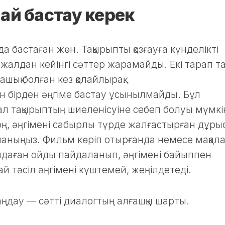
ай бастау керек
а бастаған жөн. Тақырыпты қозғауға күнделікті
алдан кейінгі сәттер жарамайды. Екі тарап т
шық болған кез қолайлырақ.
ін бірден әңгіме бастау ұсынылмайды. Бұл
, ал тақырыптың шиеленісуіне себеп болуы мүмкі
ң, әңгімені сабырлы түрде жалғастырған дұры
ланыңыз. Фильм көріп отырғанда немесе мақал
ндаған ойды пайдаланып, әңгімені байыппен
й тәсіл әңгімені күштемей, жеңілдетеді.
ңдау — сәтті диалогтың алғашқы шарты.