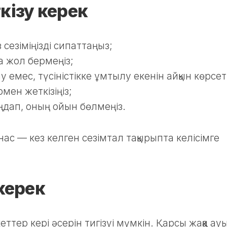
кізу керек
з сезіміңізді сипаттаңыз;
а жол бермеңіз;
у емес, түсіністікке ұмтылу екенін айқын көрсеті
рмен жеткізіңіз;
ыңдап, оның ойын бөлмеңіз.
нас — кез келген сезімтал тақырыпта келісімге
 керек
ттер кері әсерін тигізуі мүмкін. Қарсы жаққа ау