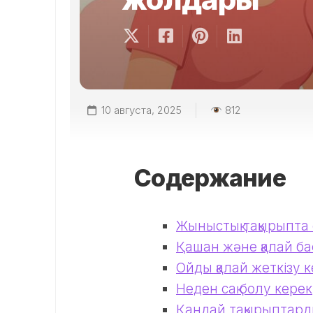
10 августа, 2025
812
Содержание
Жыныстық тақырыпта
Қашан және қалай ба
Ойды қалай жеткізу 
Неден сақ болу керек
Қандай тақырыптарды