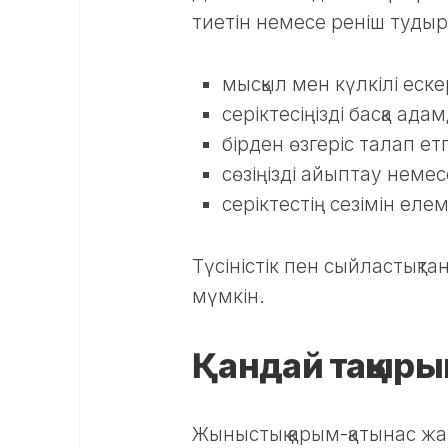
тиетін немесе реніш тудыр
мысқыл мен күлкілі еск
серіктесіңізді басқа а
бірден өзгеріс талап етп
сөзіңізді айыптау неме
серіктестің сезімін ел
Түсіністік пен сыйластықта
мүмкін.
Қандай тақыры
Жыныстық қарым-қатынас жа