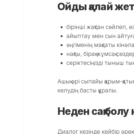
Ойды қалай жет
бірінші жақтан сөйлеп, ө
айыптау мен сын айтуғ
әңгіменің мақсаты кінәла
нақты, бірақ жұмсақ сөзде
серіктесіңізді тыныш т
Ашық әрі сыпайы қарым-қаты
келудің басты құралы.
Неден сақ болу
Диалог кезінде кейбір әреке