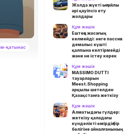
Жолда жүктi ыңғайлы
әрі қауіпсіз ету
жолдары
Құм жәшік
Ештеңе жасағың
келмейді: неге пассив
демалыс күшті
ым-қатынас
қалпына келтірмейді
және не істеу керек
Құм жәшік
MASSIMO DUTTI
тауарларын
Meest.Shopping
арқылы шетелден
Қазақстанға жеткізу
Құм жәшік
Алматыдағы гүлдер:
жеткізу қаладағы
күнделікті өмірдің бір
бөлігіне айналғанының