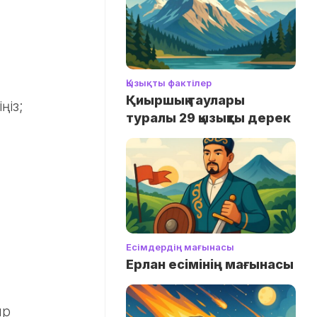
Қызықты фактілер
Қиыршық таулары
ңіз;
туралы 29 қызықты дерек
Есімдердің мағынасы
Ерлан есімінің мағынасы
ыр