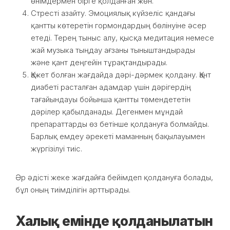
өнімдермен бірге қолданған жөн.
Стресті азайту. Эмоциялық күйзеліс қандағы
қантты көтеретін гормондардың бөлінуіне әсер
етеді. Терең тыныс алу, қысқа медитация немесе
жай музыка тыңдау ағзаны тыныштандырады
және қант деңгейін тұрақтандырады.
Қажет болған жағдайда дәрі-дәрмек қолдану. Қант
диабеті расталған адамдар үшін дәрігердің
тағайындауы бойынша қантты төмендететін
дәрілер қабылданады. Дегенмен мұндай
препараттарды өз бетінше қолдануға болмайды.
Барлық емдеу әрекеті маманның бақылауымен
жүргізілуі тиіс.
Әр әдісті жеке жағдайға бейімдеп қолдануға болады,
бұл оның тиімділігін арттырады.
Халық емінде қолданылатын