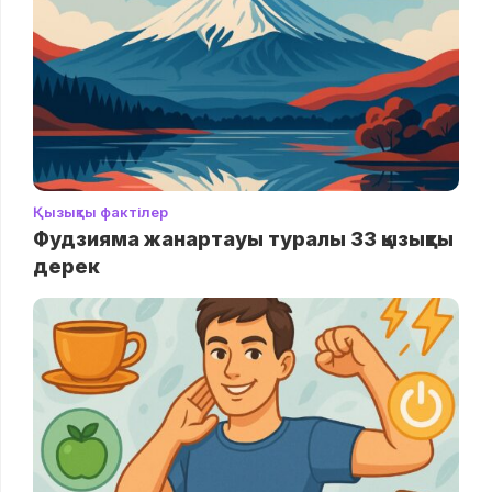
Қызықты фактілер
Фудзияма жанартауы туралы 33 қызықты
дерек