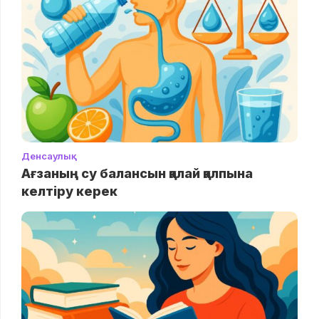
Денсаулық
Ағзаның су балансын қалай қалпына
келтіру керек