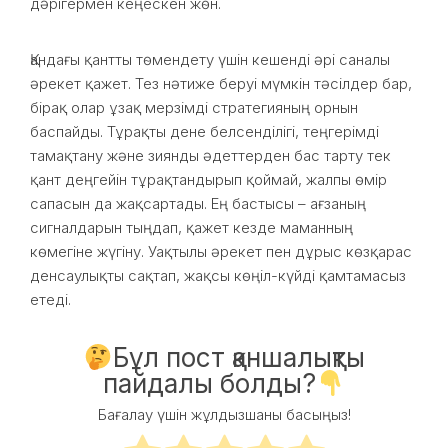
дәрігермен кеңескен жөн.
Қандағы қантты төмендету үшін кешенді әрі саналы
әрекет қажет. Тез нәтиже беруі мүмкін тәсілдер бар,
бірақ олар ұзақ мерзімді стратегияның орнын
баспайды. Тұрақты дене белсенділігі, теңгерімді
тамақтану және зиянды әдеттерден бас тарту тек
қант деңгейін тұрақтандырып қоймай, жалпы өмір
сапасын да жақсартады. Ең бастысы – ағзаның
сигналдарын тыңдап, қажет кезде маманның
көмегіне жүгіну. Уақтылы әрекет пен дұрыс көзқарас
денсаулықты сақтап, жақсы көңіл-күйді қамтамасыз
етеді.
Бұл пост қаншалықты
пайдалы болды?
Бағалау үшін жұлдызшаны басыңыз!