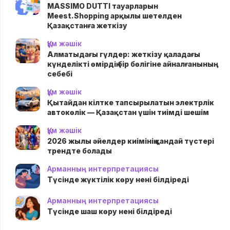
MASSIMO DUTTI тауарларын
Meest.Shopping арқылы шетелден
Қазақстанға жеткізу
Құм жәшік
Алматыдағы гүлдер: жеткізу қаладағы
күнделікті өмірдің бір бөлігіне айналғанының
себебі
Құм жәшік
Қытайдан кілтке тапсырылатын электрлік
автокөлік — Қазақстан үшін тиімді шешім
Құм жәшік
2026 жылы әйелдер киімінің қандай түстері
трендте болады
Арманның интерпретациясы
Түсінде жүктілік көру нені білдіреді
Арманның интерпретациясы
Түсінде шаш көру нені білдіреді