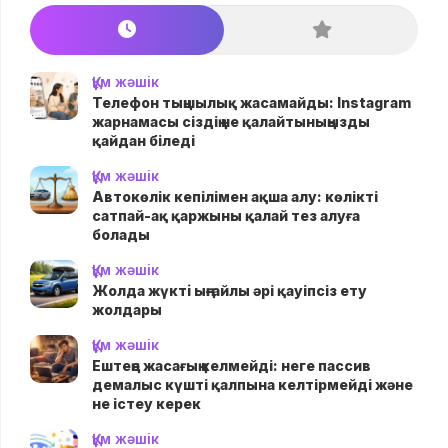
Құм жәшік
Телефон тыңшылық жасамайды: Instagram
жарнамасы сіздің не қалайтыныңызды
қайдан біледі
Құм жәшік
Автокөлік кепілімен ақша алу: көлікті
сатпай-ақ қаржыны қалай тез алуға
болады
Құм жәшік
Жолда жүктi ыңғайлы әрі қауіпсіз ету
жолдары
Құм жәшік
Ештеңе жасағың келмейді: неге пассив
демалыс күшті қалпына келтірмейді және
не істеу керек
Құм жәшік