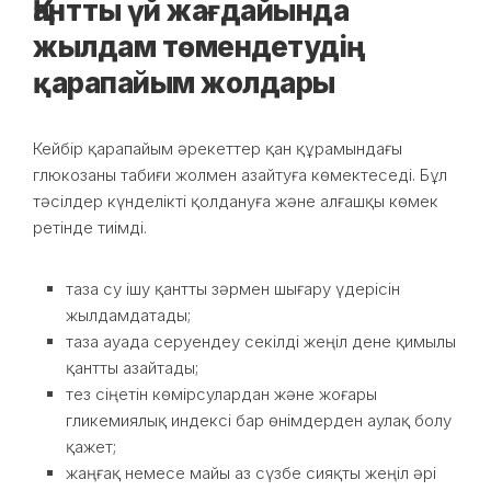
Қантты үй жағдайында
жылдам төмендетудің
қарапайым жолдары
Кейбір қарапайым әрекеттер қан құрамындағы
глюкозаны табиғи жолмен азайтуға көмектеседі. Бұл
тәсілдер күнделікті қолдануға және алғашқы көмек
ретінде тиімді.
таза су ішу қантты зәрмен шығару үдерісін
жылдамдатады;
таза ауада серуендеу секілді жеңіл дене қимылы
қантты азайтады;
тез сіңетін көмірсулардан және жоғары
гликемиялық индексі бар өнімдерден аулақ болу
қажет;
жаңғақ немесе майы аз сүзбе сияқты жеңіл әрі