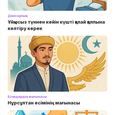
Денсаулық
Ұйқысыз түннен кейін күшті қалай қалпына
келтіру керек
Есімдердің мағынасы
Нұрсұлтан есімінің мағынасы