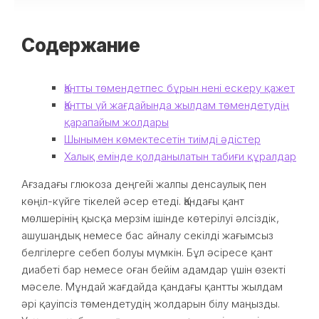
Содержание
Қантты төмендетпес бұрын нені ескеру қажет
Қантты үй жағдайында жылдам төмендетудің
қарапайым жолдары
Шынымен көмектесетін тиімді әдістер
Халық емінде қолданылатын табиғи құралдар
Ағзадағы глюкоза деңгейі жалпы денсаулық пен
көңіл-күйге тікелей әсер етеді. Қандағы қант
мөлшерінің қысқа мерзім ішінде көтерілуі әлсіздік,
ашушаңдық немесе бас айналу секілді жағымсыз
белгілерге себеп болуы мүмкін. Бұл әсіресе қант
диабеті бар немесе оған бейім адамдар үшін өзекті
мәселе. Мұндай жағдайда қандағы қантты жылдам
әрі қауіпсіз төмендетудің жолдарын білу маңызды.