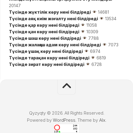
20147
Түсінде жүктілік көру нені білдіреді
14681
Түсінде аяқ киім жоғалту нені білдіреді
13534
Түсінде қар көру нені білдіреді
11058
Түсінде қан көру нені білдіреді
10309
Түсінде шаш көру нені білдіреді
7788
Түсінде жалаңаш адам көру нені білдіреді
7073
Түсінде ұшақ көру нені білдіреді
6974
Түсінде тарақан көру нені білдіреді
6819
Түсінде зират көру нені білдіреді
6728
Qyzyqty © 2026. All Rights Reserved.
Powered by
WordPress
. Theme by
Alx
.