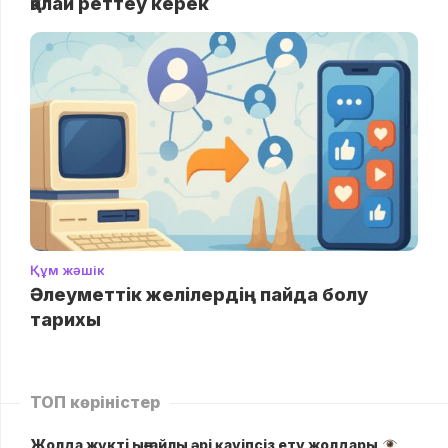
қалай реттеу керек
Құм жәшік
Әлеуметтік желілердің пайда болу
тарихы
ТОП көріністер
Жолда жүктi ыңғайлы әрі қауіпсіз ету жолдары