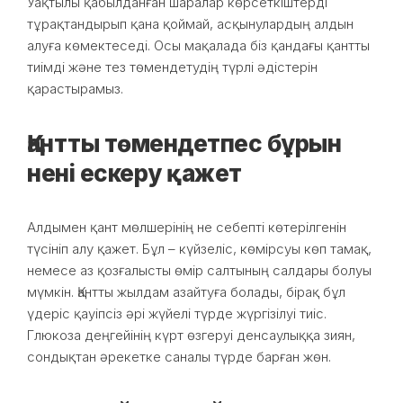
Уақтылы қабылданған шаралар көрсеткіштерді
тұрақтандырып қана қоймай, асқынулардың алдын
алуға көмектеседі. Осы мақалада біз қандағы қантты
тиімді және тез төмендетудің түрлі әдістерін
қарастырамыз.
Қантты төмендетпес бұрын
нені ескеру қажет
Алдымен қант мөлшерінің не себепті көтерілгенін
түсініп алу қажет. Бұл – күйзеліс, көмірсуы көп тамақ,
немесе аз қозғалысты өмір салтының салдары болуы
мүмкін. Қантты жылдам азайтуға болады, бірақ бұл
үдеріс қауіпсіз әрі жүйелі түрде жүргізілуі тиіс.
Глюкоза деңгейінің күрт өзгеруі денсаулыққа зиян,
сондықтан әрекетке саналы түрде барған жөн.