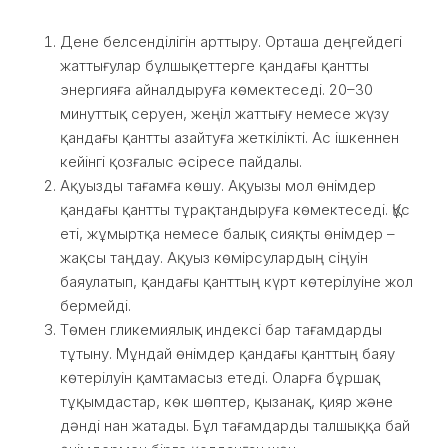
Дене белсенділігін арттыру. Орташа деңгейдегі
жаттығулар бұлшықеттерге қандағы қантты
энергияға айналдыруға көмектеседі. 20–30
минуттық серуен, жеңіл жаттығу немесе жүзу
қандағы қантты азайтуға жеткілікті. Ас ішкеннен
кейінгі қозғалыс әсіресе пайдалы.
Ақуызды тағамға көшу. Ақуызы мол өнімдер
қандағы қантты тұрақтандыруға көмектеседі. Құс
еті, жұмыртқа немесе балық сияқты өнімдер –
жақсы таңдау. Ақуыз көмірсулардың сіңуін
баяулатып, қандағы қанттың күрт көтерілуіне жол
бермейді.
Төмен гликемиялық индексі бар тағамдарды
тұтыну. Мұндай өнімдер қандағы қанттың баяу
көтерілуін қамтамасыз етеді. Оларға бұршақ
тұқымдастар, көк шөптер, қызанақ, қияр және
дәнді нан жатады. Бұл тағамдарды талшыққа бай