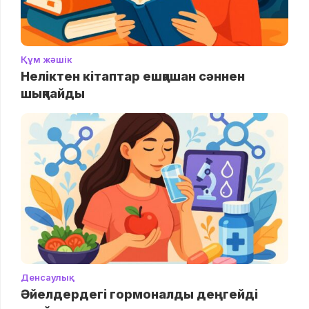
Құм жәшік
Неліктен кітаптар ешқашан сәннен
шықпайды
Денсаулық
Әйелдердегі гормоналды деңгейді