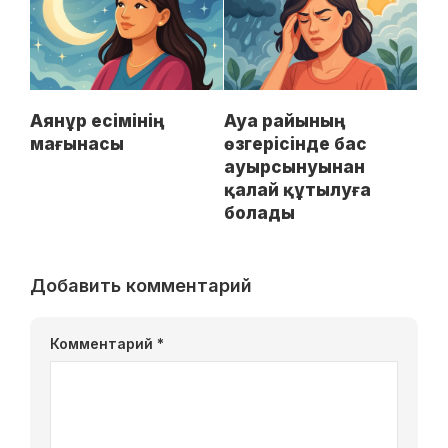
Аянұр есімінің
Ауа райының
мағынасы
өзгерісінде бас
ауырсынуынан
қалай құтылуға
болады
Добавить комментарий
Комментарий
*