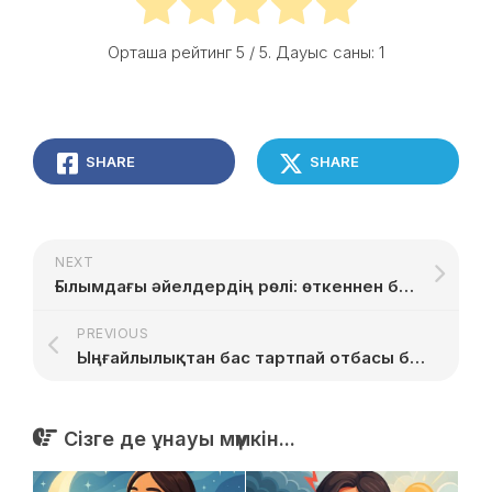
Орташа рейтинг
5
/ 5. Дауыс саны:
1
SHARE
SHARE
NEXT
Ғылымдағы әйелдердің рөлі: өткеннен бүгінге дейін
PREVIOUS
Ыңғайлылықтан бас тартпай отбасы бюджетін үнемдеу тәсілдері
Сізге де ұнауы мүмкін...