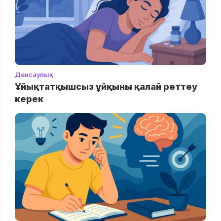
Денсаулық
Ұйықтатқышсыз ұйқыны қалай реттеу
керек