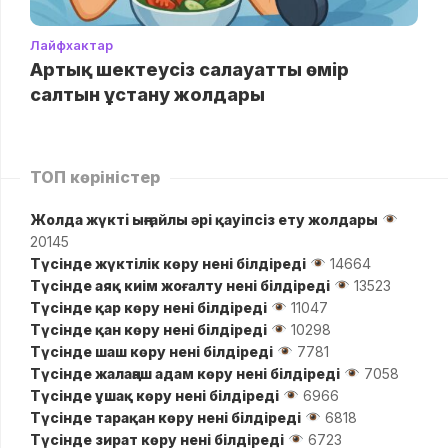
Лайфхактар
Артық шектеусіз салауатты өмір
салтын ұстану жолдары
ТОП көріністер
Жолда жүктi ыңғайлы әрі қауіпсіз ету жолдары
20145
Түсінде жүктілік көру нені білдіреді
14664
Түсінде аяқ киім жоғалту нені білдіреді
13523
Түсінде қар көру нені білдіреді
11047
Түсінде қан көру нені білдіреді
10298
Түсінде шаш көру нені білдіреді
7781
Түсінде жалаңаш адам көру нені білдіреді
7058
Түсінде ұшақ көру нені білдіреді
6966
Түсінде тарақан көру нені білдіреді
6818
Түсінде зират көру нені білдіреді
6723