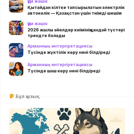
Құм жәшік
Қытайдан кілтке тапсырылатын электрлік
автокөлік — Қазақстан үшін тиімді шешім
Құм жәшік
2026 жылы әйелдер киімінің қандай түстері
трендте болады
Арманның интерпретациясы
Түсінде жүктілік көру нені білдіреді
Арманның интерпретациясы
Түсінде шаш көру нені білдіреді
Бұл қызық