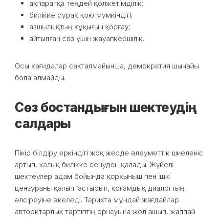
ақпаратқа теңдей қолжетімділік;
билікке сұрақ қою мүмкіндігі;
азшылықтың құқығын қорғау;
айтылған сөз үшін жауапкершілік.
Осы қағидалар сақталмайынша, демократия шынайы
бола алмайды.
Сөз бостандығын шектеудің
салдары
Пікір білдіру еркіндігі жоқ жерде әлеуметтік шиеленіс
артып, халық билікке сенуден қалады. Жүйелі
шектеулер адам бойында қорқыныш пен ішкі
цензураны қалыптастырып, қоғамдық диалогтың
әлсіреуіне әкеледі. Тарихта мұндай жағдайлар
авторитарлық тәртіптің орнауына жол ашып, жаппай