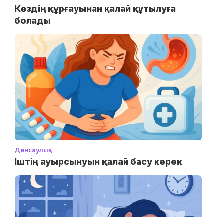
Көздің құрғауынан қалай құтылуға
болады
Денсаулық
Іштің ауырсынуын қалай басу керек