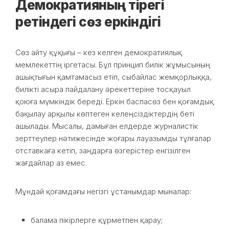
Демократияның тірегі
ретіндегі сөз еркіндігі
Сөз айту құқығы – кез келген демократиялық
мемлекеттің іргетасы. Бұл принцип билік жұмысының
ашықтығын қамтамасыз етіп, сыбайлас жемқорлыққа,
билікті асыра пайдалану әрекеттеріне тосқауыл
қоюға мүмкіндік береді. Еркін баспасөз бен қоғамдық
бақылау арқылы көптеген келеңсіздіктердің беті
ашылады. Мысалы, дамыған елдерде журналистік
зерттеулер нәтижесінде жоғары лауазымды тұлғалар
отставкаға кетіп, заңдарға өзгерістер енгізілген
жағдайлар аз емес.
Мұндай қоғамдағы негізгі ұстанымдар мыналар:
балама пікірлерге құрметпен қарау;