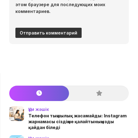
этом браузере для последующих моих
комментариев.
Құм жәшік
Телефон тыңшылық жасамайды: Instagram
жарнамасы сіздің не қалайтыныңызды
қайдан біледі