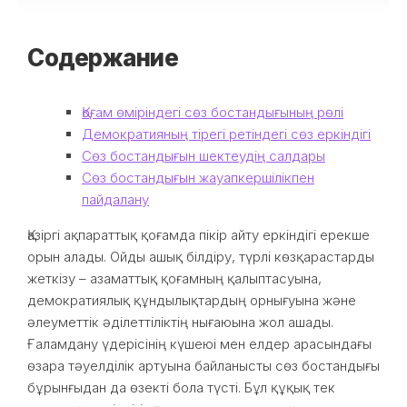
Содержание
Қоғам өміріндегі сөз бостандығының рөлі
Демократияның тірегі ретіндегі сөз еркіндігі
Сөз бостандығын шектеудің салдары
Сөз бостандығын жауапкершілікпен
пайдалану
Қазіргі ақпараттық қоғамда пікір айту еркіндігі ерекше
орын алады. Ойды ашық білдіру, түрлі көзқарастарды
жеткізу – азаматтық қоғамның қалыптасуына,
демократиялық құндылықтардың орнығуына және
әлеуметтік әділеттіліктің нығаюына жол ашады.
Ғаламдану үдерісінің күшеюі мен елдер арасындағы
өзара тәуелділік артуына байланысты сөз бостандығы
бұрынғыдан да өзекті бола түсті. Бұл құқық тек