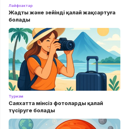
Лайфхактар
Жадты және зейінді қалай жақсартуға
болады
Туризм
Саяхатта мінсіз фотоларды қалай
түсіруге болады