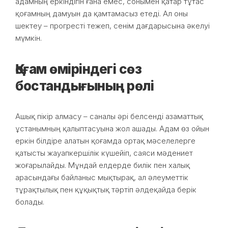
адамның еркіндігін ғана емес, сонымен қатар тұтас
қоғамның дамуын да қамтамасыз етеді. Ал оны
шектеу – прогресті тежеп, сенім дағдарысына әкелуі
мүмкін.
Қоғам өміріндегі сөз
бостандығының рөлі
Ашық пікір алмасу – саналы әрі белсенді азаматтық
ұстанымның қалыптасуына жол ашады. Адам өз ойын
еркін білдіре алатын қоғамда ортақ мәселелерге
қатысты жауапкершілік күшейіп, саяси мәдениет
жоғарылайды. Мұндай елдерде билік пен халық
арасындағы байланыс мықтырақ, ал әлеуметтік
тұрақтылық пен құқықтық тәртіп әлдеқайда берік
болады.