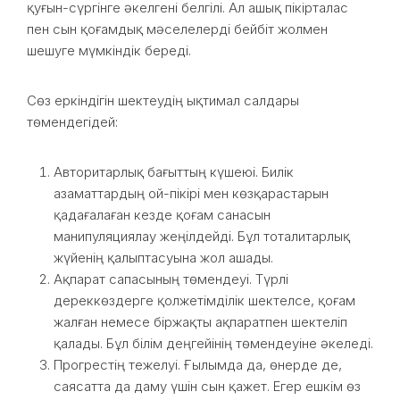
қуғын-сүргінге әкелгені белгілі. Ал ашық пікірталас
пен сын қоғамдық мәселелерді бейбіт жолмен
шешуге мүмкіндік береді.
Сөз еркіндігін шектеудің ықтимал салдары
төмендегідей:
Авторитарлық бағыттың күшеюі. Билік
азаматтардың ой-пікірі мен көзқарастарын
қадағалаған кезде қоғам санасын
манипуляциялау жеңілдейді. Бұл тоталитарлық
жүйенің қалыптасуына жол ашады.
Ақпарат сапасының төмендеуі. Түрлі
дереккөздерге қолжетімділік шектелсе, қоғам
жалған немесе біржақты ақпаратпен шектеліп
қалады. Бұл білім деңгейінің төмендеуіне әкеледі.
Прогрестің тежелуі. Ғылымда да, өнерде де,
саясатта да даму үшін сын қажет. Егер ешкім өз