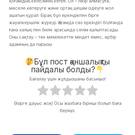
қоғамдық келісімнің кепілі. Ол – пікір алмасуға,
мәселе көтеруге және ортақ шешім іздеуге жол
ашатын құрал. Бірақ бұл еркіндікпен бірге
жауапкершілік жүреді. Қоғамда сөз еркіндігі болғанда
ғана халық пен билік арасында сенім қалыптасады.
Оны сақтау – тек мемлекеттік міндет емес, әрбір
адамның да парызы.
Бұл пост қаншалықты
пайдалы болды?
Бағалау үшін жұлдызшаны басыңыз!
Әзірге дауыс жоқ! Осы жазбаға бірінші болып баға
беріңіз.