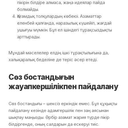
пікірін білдіре алмаса, жаңа идеялар пайда
болмайды.
Қоғамдық толқулардың көбеюі. Азаматтар
еленбей қалғанда, наразылық күшейіп, жағдай
ушығуы мүмкін. Бұл ел ішіндегі тұрақсыздықты
арттырады.
Мұндай мәселелер елдің ішкі тұрақтылығына да,
халықаралық беделіне де теріс әсер етеді.
Сөз бостандығын
жауапкершілікпен пайдалану
Сөз бостандығы – шексіз еркіндік емес. Бұл құқықты
пайдалану кезінде адамгершілік пен заң аясынан
шықпау маңызды. Әрбір азамат жария түрде пікір
білдіргенде, оның салдарын да ескеруі тиіс.