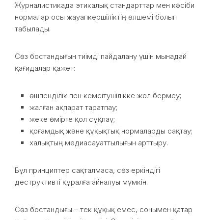
Журналистикада этикалық стандарттар мен кәсіби
нормалар осы жауапкершіліктің өлшемі болып
табылады.
Сөз бостандығын тиімді пайдалану үшін мынадай
қағидалар қажет:
өшпенділік пен кемсітушілікке жол бермеу;
жалған ақпарат таратпау;
жеке өмірге қол сұқпау;
қоғамдық және құқықтық нормаларды сақтау;
халықтың медиасауаттылығын арттыру.
Бұл принциптер сақталмаса, сөз еркіндігі
деструктивті құралға айналуы мүмкін.
Сөз бостандығы – тек құқық емес, сонымен қатар