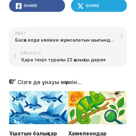
SHARE
SHARE
NEXT
Басқа елде көлікке жұмсалатын шығынды қалай үнемдеуге болады
PREVIOUS
Қара теңіз туралы 22 қызықты дерек
Сізге де ұнауы мүмкін...
Ұшатын балықтар
Хамелеондар