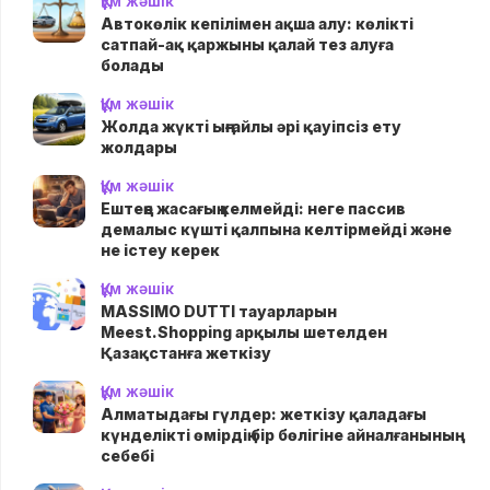
Құм жәшік
Автокөлік кепілімен ақша алу: көлікті
сатпай-ақ қаржыны қалай тез алуға
болады
Құм жәшік
Жолда жүктi ыңғайлы әрі қауіпсіз ету
жолдары
Құм жәшік
Ештеңе жасағың келмейді: неге пассив
демалыс күшті қалпына келтірмейді және
не істеу керек
Құм жәшік
MASSIMO DUTTI тауарларын
Meest.Shopping арқылы шетелден
Қазақстанға жеткізу
Құм жәшік
Алматыдағы гүлдер: жеткізу қаладағы
күнделікті өмірдің бір бөлігіне айналғанының
себебі