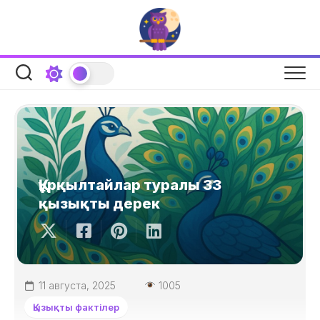
Skip
to
content
Құрқылтайлар туралы 33
қызықты дерек
11 августа, 2025
1005
Қызықты фактілер