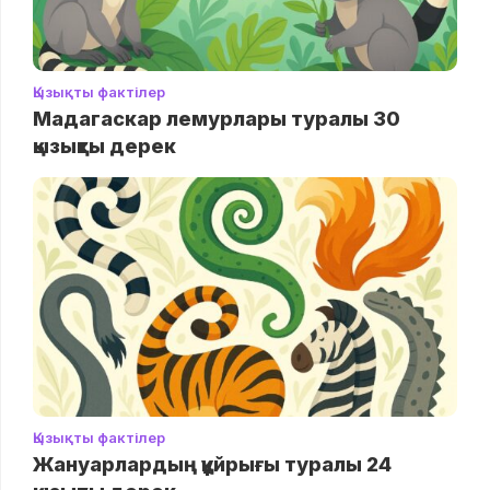
Қызықты фактілер
Мадагаскар лемурлары туралы 30
қызықты дерек
Қызықты фактілер
Жануарлардың құйрығы туралы 24