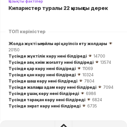
Қызықты фактілер
Кипаристер туралы 22 қызықты дерек
ТОП көріністер
Жолда жүктi ыңғайлы әрі қауіпсіз ету жолдары
20150
Түсінде жүктілік көру нені білдіреді
14700
Түсінде аяқ киім жоғалту нені білдіреді
13574
Түсінде қар көру нені білдіреді
11069
Түсінде қан көру нені білдіреді
10324
Түсінде шаш көру нені білдіреді
7804
Түсінде жалаңаш адам көру нені білдіреді
7094
Түсінде ұшақ көру нені білдіреді
6986
Түсінде тарақан көру нені білдіреді
6824
Түсінде зират көру нені білдіреді
6735