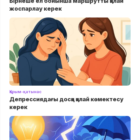
Бірнеше ел бойынша маршрутты қалай
жоспарлау керек
Қарым-қатынас
Депрессиядағы досқа қалай көмектесу
керек