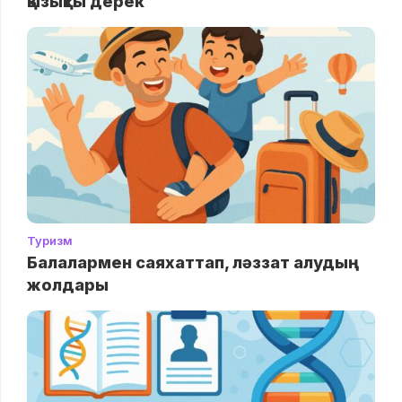
қызықты дерек
Туризм
Балалармен саяхаттап, ләззат алудың
жолдары