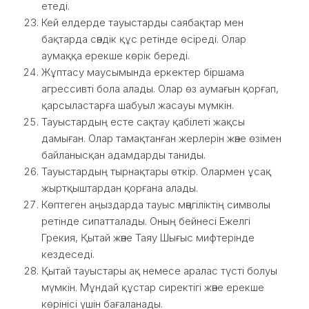
етеді.
Кей елдерде тауыстарды саябақтар мен
бақтарда сәндік құс ретінде өсіреді. Олар
аумаққа ерекше көрік береді.
Жұптасу маусымында еркектер біршама
агрессивті бола алады. Олар өз аумағын қорғап,
қарсыластарға шабуыл жасауы мүмкін.
Тауыстардың есте сақтау қабілеті жақсы
дамыған. Олар тамақтанған жерлерін және өзімен
байланысқан адамдарды таниды.
Тауыстардың тырнақтары өткір. Олармен ұсақ
жыртқыштардан қорғана алады.
Көптеген аңыздарда тауыс мәңгіліктің символы
ретінде сипатталады. Оның бейнесі Ежелгі
Грекия, Қытай және Таяу Шығыс мифтерінде
кездеседі.
Қытай тауыстары ақ немесе аралас түсті болуы
мүмкін. Мұндай құстар сиректігі және ерекше
көрінісі үшін бағаланады.