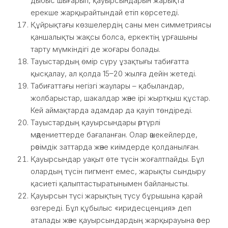
дыбыс шығарып, қауырсындарын жарықта
ерекше жарқырайтындай етіп көрсетеді.
Құйрықтағы көзшелердің саны мен симметриясы
қаншалықты жақсы болса, еркектің ұрғашыны
тарту мүмкіндігі де жоғары болады.
Тауыстардың өмір сүру ұзақтығы табиғатта
қысқалау, ал қолда 15–20 жылға дейін жетеді.
Табиғаттағы негізгі жаулары – қабыландар,
жолбарыстар, шакалдар және ірі жыртқыш құстар.
Кей аймақтарда адамдар да қауіп төндіреді.
Тауыстардың қауырсындары әртүрлі
мәдениеттерде бағаланған. Олар әшекейлерде,
рәсімдік заттарда және киімдерде қолданылған.
Қауырсындар уақыт өте түсін жоғалтпайды. Бұл
олардың түсін пигмент емес, жарықты сындыру
қасиеті қалыптастыратынымен байланысты.
Қауырсын түсі жарықтың түсу бұрышына қарай
өзгереді. Бұл құбылыс «иридесценция» деп
аталады және қауырсындардың жарқырауына әсер