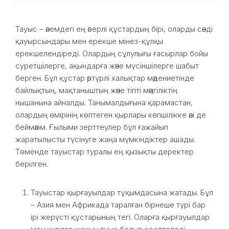
Тауыс – әлемдегі ең әсерлі құстардың бірі, оларды сәнді
қауырсындары мен ерекше мінез-құлқы
ерекшелендіреді. Олардың сұлулығы ғасырлар бойы
суретшілерге, ақындарға және мүсіншілерге шабыт
берген. Бұл құстар әртүрлі халықтар мәдениетінде
байлықтың, мақтаныштың және тіпті мәңгіліктің
нышанына айналды. Танымалдығына қарамастан,
олардың өмірінің көптеген қырлары көпшілікке әлі де
беймәлім. Ғылыми зерттеулер бұл ғажайып
жаратылысты түсінуге жаңа мүмкіндіктер ашады.
Төменде тауыстар туралы ең қызықты деректер
берілген.
Тауыстар қырғауылдар тұқымдасына жатады. Бұл
– Азия мен Африкада таралған бірнеше түрі бар
ірі жерүсті құстарының тегі. Оларға қырғауылдар