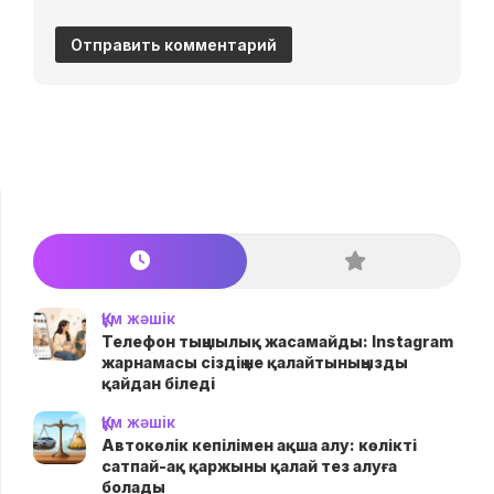
Құм жәшік
Телефон тыңшылық жасамайды: Instagram
жарнамасы сіздің не қалайтыныңызды
қайдан біледі
Құм жәшік
Автокөлік кепілімен ақша алу: көлікті
сатпай-ақ қаржыны қалай тез алуға
болады