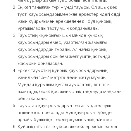
мен құрлар жақын туыс болып есептеледі.
Ең көп танылған түрі – үнді тауысы. Ол ашық көк
түсті қауырсындарымен және еркектеріндегі сәнді
ұзын құйрығымен ерекшеленеді, бұл құйрық
ұрғашыларды тарту үшін қолданылады.
Тауыстың «құйрығы» шын мәнінде құйрық
қауырсындары емес, ұзартылған жамылғы
қауырсындардан тұрады. Ал нағыз құйрық
қауырсындары осы әсем желпуіштің астында
жасырын орналасқан.
Еркек тауыстың құйрық қауырсындарының
ұзындығы 1,5–2 метрге дейін жетуі мүмкін.
Мұндай құрылым құсты ауырлатып, ептілігін
азайтады, бірақ қос жыныстық таңдауда маңызды
рөл атқарады.
Тауыстар қауырсындарын тез ашып, желпуіш
пішініне келтіре алады. Бұл қауырсын түбіндегі
арнайы бұлшықеттердің жұмысының нәтижесі.
Құйрықтағы көзге ұқсас әшекейлер «көзше» деп