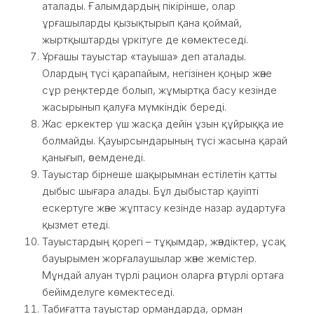
аталады. Ғалымдардың пікірінше, олар
ұрғашыларды қызықтырып қана қоймай,
жыртқыштарды үркітуге де көмектеседі.
Ұрғашы тауыстар «тауыша» деп аталады.
Олардың түсі қарапайым, негізінен қоңыр және
сұр реңктерде болып, жұмыртқа басу кезінде
жасырынып қалуға мүмкіндік береді.
Жас еркектер үш жасқа дейін ұзын құйрыққа ие
болмайды. Қауырсындарының түсі жасына қарай
қанығып, әсемденеді.
Тауыстар бірнеше шақырымнан естілетін қатты
дыбыс шығара алады. Бұл дыбыстар қауіпті
ескертуге және жұптасу кезінде назар аудартуға
қызмет етеді.
Тауыстардың қорегі – тұқымдар, жәндіктер, ұсақ
бауырымен жорғалаушылар және жемістер.
Мұндай алуан түрлі рацион оларға әртүрлі ортаға
бейімделуге көмектеседі.
Табиғатта тауыстар ормандарда, орман