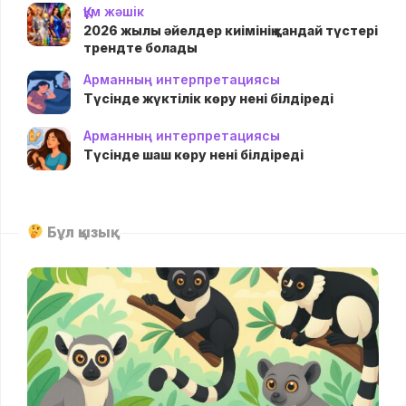
Құм жәшік
2026 жылы әйелдер киімінің қандай түстері
трендте болады
Арманның интерпретациясы
Түсінде жүктілік көру нені білдіреді
Арманның интерпретациясы
Түсінде шаш көру нені білдіреді
Бұл қызық