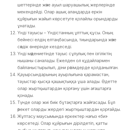
шеттерінде және ауыл шаруашылық жерлерінде
мекендейді. Олар ашық алаңдарда еркін
құйрығын жайып көрсетуге қолайлы орындарды
ұнатады.
Үнді тауысы – Үндістанның ұлттық құсы. Оның
бейнесі елдің елтаңбасында, тиындарында және
сәндік өнерінде кездеседі.
Үнді мәдениетінде тауыс сұлулық пен ізгіліктің
нышаны саналады. Ежелден ол құдайлармен
байланыстырылып, діни рәсімдерде қолданылған.
Қауырсындарының ауырлығына қарамастан,
тауыстар қысқа қашықтыққа ұша алады. Әдетте
олар жыртқыштардан қорғану үшін ағаштарға
қонады.
Түнде олар жиі биік бұтақтарға жайғасады. Бұл
әрекет оларды жердегі жыртқыштардан қорғайды.
Жұптасу маусымында еркектер нағыз «би»
көрсетеді. Олар құйрығын дірілдетіп, қатты