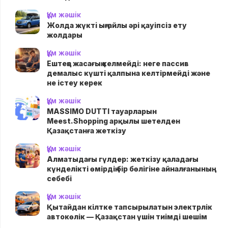
Құм жәшік
Жолда жүктi ыңғайлы әрі қауіпсіз ету
жолдары
Құм жәшік
Ештеңе жасағың келмейді: неге пассив
демалыс күшті қалпына келтірмейді және
не істеу керек
Құм жәшік
MASSIMO DUTTI тауарларын
Meest.Shopping арқылы шетелден
Қазақстанға жеткізу
Құм жәшік
Алматыдағы гүлдер: жеткізу қаладағы
күнделікті өмірдің бір бөлігіне айналғанының
себебі
Құм жәшік
Қытайдан кілтке тапсырылатын электрлік
автокөлік — Қазақстан үшін тиімді шешім