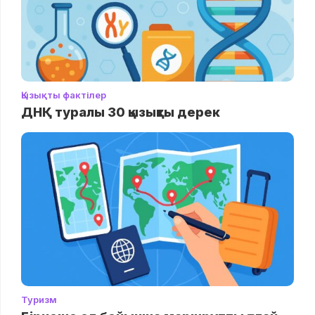
Қызықты фактілер
ДНҚ туралы 30 қызықты дерек
Туризм