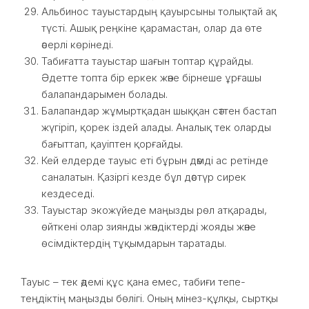
Альбинос тауыстардың қауырсыны толықтай ақ
түсті. Ашық реңкіне қарамастан, олар да өте
әсерлі көрінеді.
Табиғатта тауыстар шағын топтар құрайды.
Әдетте топта бір еркек және бірнеше ұрғашы
балапандарымен болады.
Балапандар жұмыртқадан шыққан сәттен бастап
жүгіріп, қорек іздей алады. Аналық тек оларды
бағыттап, қауіптен қорғайды.
Кей елдерде тауыс еті бұрын дәмді ас ретінде
саналатын. Қазіргі кезде бұл дәстүр сирек
кездеседі.
Тауыстар экожүйеде маңызды рөл атқарады,
өйткені олар зиянды жәндіктерді жояды және
өсімдіктердің тұқымдарын таратады.
Тауыс – тек әдемі құс қана емес, табиғи тепе-
теңдіктің маңызды бөлігі. Оның мінез-құлқы, сыртқы