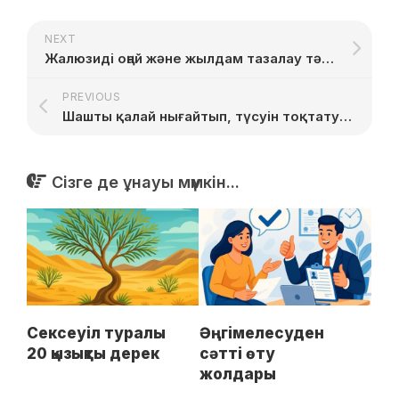
NEXT
Жалюзиді оңай және жылдам тазалау тәсілдері
PREVIOUS
Шашты қалай нығайтып, түсуін тоқтату керек
Сізге де ұнауы мүмкін...
Сексеуіл туралы
Әңгімелесуден
20 қызықты дерек
сәтті өту
жолдары