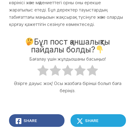
көрінісі және мәдениеттегі орны оны ерекше
жаратылыс етеді. Бұл деректер тауыстардың
табиғаттағы маңызын жақсырақ түсінуге және оларды
қорғау қажеттігін сезінуге көмектеседі.
Бұл пост қаншалықты
пайдалы болды?
Бағалау үшін жұлдызшаны басыңыз!
Әзірге дауыс жоқ! Осы жазбаға бірінші болып баға
беріңіз.
SHARE
SHARE