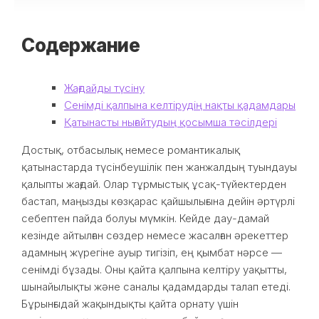
Содержание
Жағдайды түсіну
Сенімді қалпына келтірудің нақты қадамдары
Қатынасты нығайтудың қосымша тәсілдері
Достық, отбасылық немесе романтикалық
қатынастарда түсінбеушілік пен жанжалдың туындауы
қалыпты жағдай. Олар тұрмыстық ұсақ-түйектерден
бастап, маңызды көзқарас қайшылығына дейін әртүрлі
себептен пайда болуы мүмкін. Кейде дау-дамай
кезінде айтылған сөздер немесе жасалған әрекеттер
адамның жүрегіне ауыр тигізіп, ең қымбат нәрсе —
сенімді бұзады. Оны қайта қалпына келтіру уақытты,
шынайылықты және саналы қадамдарды талап етеді.
Бұрынғыдай жақындықты қайта орнату үшін