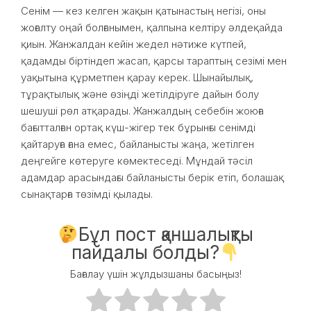
Сенім — кез келген жақын қатынастың негізі, оны
жоғалту оңай болғанымен, қалпына келтіру әлдеқайда
қиын. Жанжалдан кейін жедел нәтиже күтпей,
қадамды біртіндеп жасап, қарсы тараптың сезімі мен
уақытына құрметпен қарау керек. Шынайылық,
тұрақтылық және өзіңді жетілдіруге дайын болу
шешуші рөл атқарады. Жанжалдың себебін жоюға
бағытталған ортақ күш-жігер тек бұрынғы сенімді
қайтаруға ғана емес, байланысты жаңа, жетілген
деңгейге көтеруге көмектеседі. Мұндай тәсіл
адамдар арасындағы байланысты берік етіп, болашақ
сынақтарға төзімді қылады.
Бұл пост қаншалықты
пайдалы болды?
Бағалау үшін жұлдызшаны басыңыз!