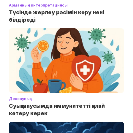
Арманның интерпретациясы
Түсінде жерлеу рәсімін көру нені
білдіреді
Денсаулық
Суық маусымда иммунитетті қалай
көтеру керек