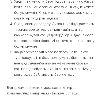
Уақыт пен кеңістік беру. Қарсы тарапқа сабырға
келіп, бәрін ой елегінен өткізу үшін уақыт қажет
болуы мүмкін. Қысым жасау немесе асықтыру
кері әсер тудыруы ықтимал.
Сөзді іспен дәлелдеу. Айтқан ниетіңді растайтын
тұрақты әрекеттер сенімді нығайтады. Бұл
қамқорлық таныту, уәделерді орындау немесе
жанжалға себеп болған мінез-құлықтан бас тарту
болуы мүмкін.
Жаңа ережелерді бірге белгілеу. Келешекте
түсініспеушілікті болдырмау үшін, бірге отырып
ненің қабылданбайтынын және ненің қарым-
қатынасқа пайдалы екенін анықтаған жөн. Мұндай
келісімдер байланысты берік етеді.
Бұл қадамдар жеке емес, кешенді түрде
қолданылғанда анағұрлым нәтижелі болады.