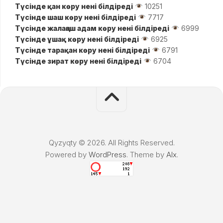
Түсінде қан көру нені білдіреді
10251
Түсінде шаш көру нені білдіреді
7717
Түсінде жалаңаш адам көру нені білдіреді
6999
Түсінде ұшақ көру нені білдіреді
6925
Түсінде тарақан көру нені білдіреді
6791
Түсінде зират көру нені білдіреді
6704
Qyzyqty © 2026. All Rights Reserved.
Powered by
WordPress
. Theme by
Alx
.