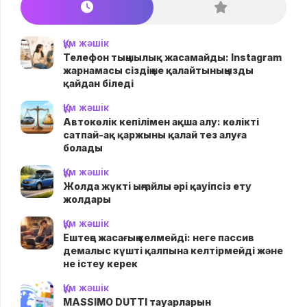
Құм жәшік
Телефон тыңшылық жасамайды: Instagram
жарнамасы сіздің не қалайтыныңызды
қайдан біледі
Құм жәшік
Автокөлік кепілімен ақша алу: көлікті
сатпай-ақ қаржыны қалай тез алуға
болады
Құм жәшік
Жолда жүктi ыңғайлы әрі қауіпсіз ету
жолдары
Құм жәшік
Ештеңе жасағың келмейді: неге пассив
демалыс күшті қалпына келтірмейді және
не істеу керек
Құм жәшік
MASSIMO DUTTI тауарларын