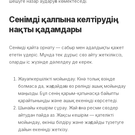
шешуге назар аударуға көмектеседі.
Сенімді қалпына келтірудің
нақты қадамдары
Сенімді қайта орнату — сабыр мен адалдықты қажет
ететін үдеріс. Мұнда тек дұрыс сөз айту жеткіліксіз,
оларды іс жүзінде дәлелдеу де керек.
Жауапкершілікті мойындау. Кінә толық өзіңде
болмаса да, жағдайдағы өз рөліңді ашық мойындау
маңызды. Бұл сенің қарым-қатынасқа байыпты
қарайтыныңды және ашық екеніңді көрсетеді.
Шынайы кешірім сұрау. Жай ғана ресми сөздер
айтудан пайда аз. Жақсы кешірім — қателікті
мойындау, өкініш білдіру және жағдайды түзетуге
дайын екеніңді жеткізу.