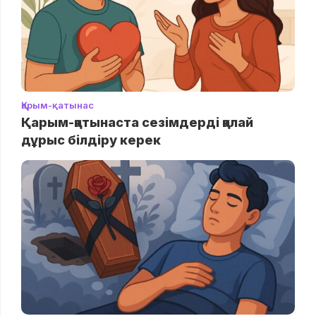
Қарым-қатынас
Қарым-қатынаста сезімдерді қалай
дұрыс білдіру керек