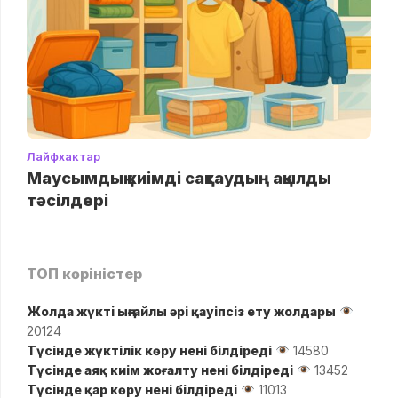
Лайфхактар
Маусымдық киімді сақтаудың ақылды
тәсілдері
ТОП көріністер
Жолда жүктi ыңғайлы әрі қауіпсіз ету жолдары
20124
Түсінде жүктілік көру нені білдіреді
14580
Түсінде аяқ киім жоғалту нені білдіреді
13452
Түсінде қар көру нені білдіреді
11013