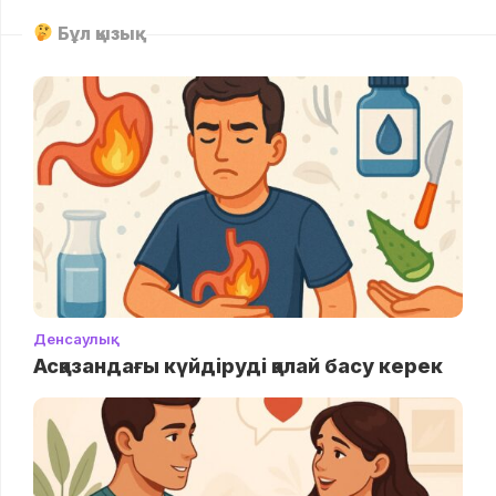
Бұл қызық
Денсаулық
Асқазандағы күйдіруді қалай басу керек