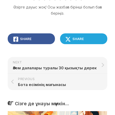
Әзірге дауыс жоқ! Осы жазбаға бірінші болып баға
беріңіз.
SHARE
SHARE
NEXT
Әлем далалары туралы 30 қызықты дерек
PREVIOUS
Бота есімінің мағынасы
Сізге де ұнауы мүмкін...