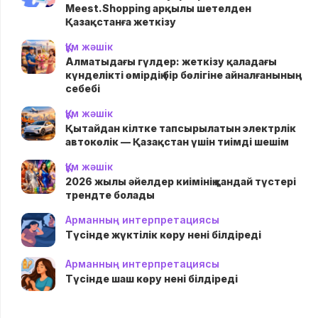
Meest.Shopping арқылы шетелден
Қазақстанға жеткізу
Құм жәшік
Алматыдағы гүлдер: жеткізу қаладағы
күнделікті өмірдің бір бөлігіне айналғанының
себебі
Құм жәшік
Қытайдан кілтке тапсырылатын электрлік
автокөлік — Қазақстан үшін тиімді шешім
Құм жәшік
2026 жылы әйелдер киімінің қандай түстері
трендте болады
Арманның интерпретациясы
Түсінде жүктілік көру нені білдіреді
Арманның интерпретациясы
Түсінде шаш көру нені білдіреді