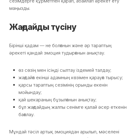
сезімдерге құрметпен қарап, абайлап әрекет ету
маңызды.
Жағдайды түсіну
Бірінші қадам — не болғанын және әр тараптың
әрекеті қандай эмоция тудырғанын анықтау.
өз сөзің мен ісіңді сылтау іздемей талдау;
жағдайға екінші адамның көзімен қарауға тырысу;
қарсы тараптың сезімінің орынды екенін
мойындау;
қай шекараның бұзылғанын анықтау;
бұл жағдайдың жалпы сенімге қалай әсер еткенін
бағалау.
Мұндай тәсіл артық эмоциядан арылып, мәселені