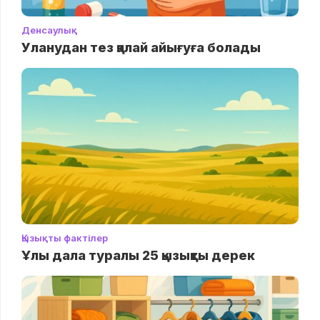
Денсаулық
Уланудан тез қалай айығуға болады
Қызықты фактілер
Ұлы дала туралы 25 қызықты дерек