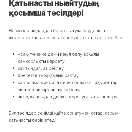
Қатынасты нығайтудың
қосымша тәсілдері
Негізгі қадамдардан бөлек, татуласу үдерісін
жеделдететін және оны тереңірек ететін әдістер бар.
ұсақ-түйекке дейін көңіл бөлу арқылы
қамқорлықты көрсету;
жиі тыңдап, аз сөйлеу;
әрекетте тұрақтылық сақтау;
қайталама жанжалға себеп болатын тақырыптар
мен жағдайлардан аулақ болу;
ашық және адал диалог жүргізуге ынталандыру.
Бұл тәсілдер сенімді қайта орнатумен қатар, қарым-
қатынасты берік етеді.