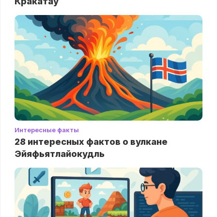
Кракатау
Интересные факты
28 интересных фактов о вулкане
Эйяфьятлайокудль