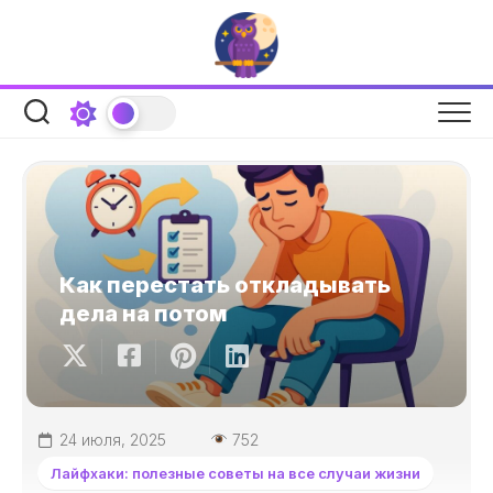
Перейти
к
содержанию
Как перестать откладывать
дела на потом
24 июля, 2025
752
Лайфхаки: полезные советы на все случаи жизни