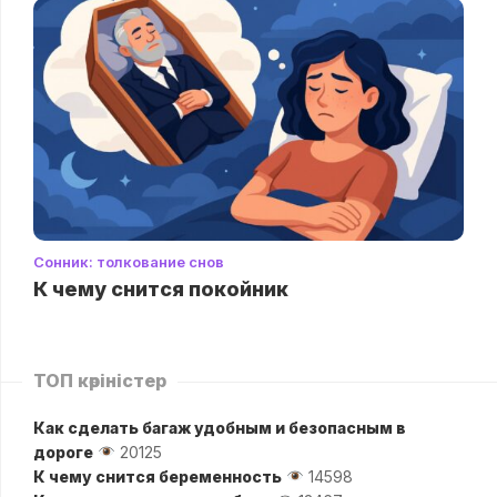
Сонник: толкование снов
К чему снится покойник
ТОП көріністер
Как сделать багаж удобным и безопасным в
дороге
20125
К чему снится беременность
14598