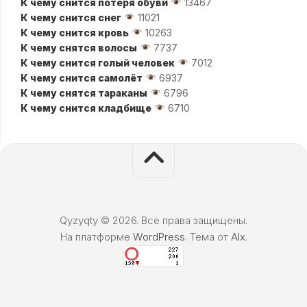
К чему снится потеря обуви
13467
К чему снится снег
11021
К чему снится кровь
10263
К чему снятся волосы
7737
К чему снится голый человек
7012
К чему снится самолёт
6937
К чему снятся тараканы
6796
К чему снится кладбище
6710
Qyzyqty © 2026. Все права защищены.
На платформе
WordPress
. Тема от
Alx
.