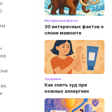
во
о
Интересные факты
им
30 интересных фактов о
слоне мамонте
н
ека
они
Здоровье
Как снять зуд при
ия.
кожных аллергиях
и