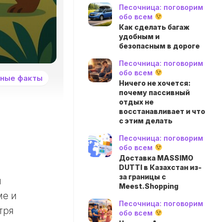
Песочница: поговорим
обо всем
Как сделать багаж
удобным и
безопасным в дороге
Песочница: поговорим
обо всем
ные факты
Ничего не хочется:
почему пассивный
отдых не
восстанавливает и что
с этим делать
Песочница: поговорим
обо всем
Доставка MASSIMO
DUTTI в Казахстан из-
за границы с
и
Meest.Shopping
ме и
Песочница: поговорим
тря
обо всем