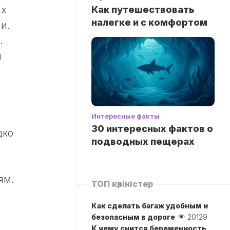
Как путешествовать
ых
налегке и с комфортом
и.
.
и
Интересные факты
30 интересных фактов о
дко
подводных пещерах
ям.
ТОП көріністер
Как сделать багаж удобным и
безопасным в дороге
20129
К чему снится беременность