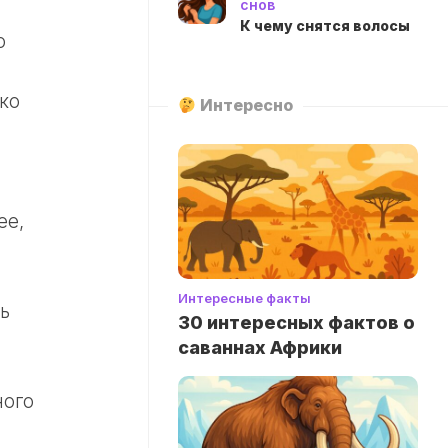
снов
К чему снятся волосы
о
ко
Интересно
ее,
Интересные факты
ь
30 интересных фактов о
саваннах Африки
ного