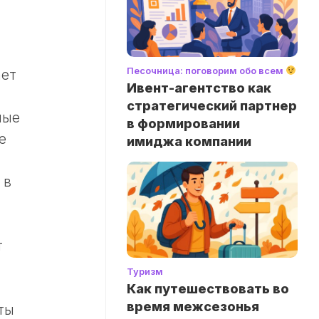
Песочница: поговорим обо всем
ает
Ивент-агентство как
стратегический партнер
ные
в формировании
е
имиджа компании
 в
т
Туризм
Как путешествовать во
время межсезонья
ты