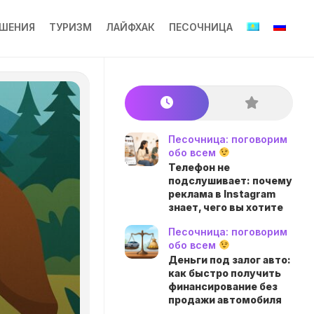
ШЕНИЯ
ТУРИЗМ
ЛАЙФХАК
ПЕСОЧНИЦА
Песочница: поговорим
обо всем
Телефон не
подслушивает: почему
реклама в Instagram
знает, чего вы хотите
Песочница: поговорим
обо всем
Деньги под залог авто:
как быстро получить
финансирование без
продажи автомобиля