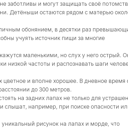
е заботливы и могут защищать своё потомст
ни. Детёныши остаются рядом с матерью окол
тличным обонянием, в десятки раз превышающ
собны учуять источник пищи за многие
кажутся маленькими, но слух у него острый. О
ки низкой частоты и распознавать шаги челов
х цветное и вполне хорошее. В дневное время 
расстоянии до 300 метров.
тоять на задних лапах не только для устрашен
ли слышат, например, при поиске опасности ил
уникальный рисунок на лапах и морде, что