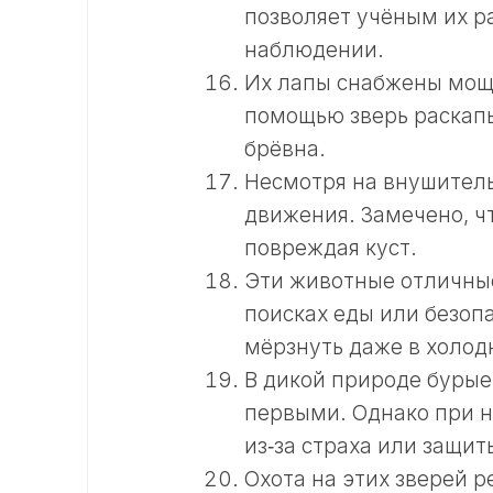
позволяет учёным их р
наблюдении.
Их лапы снабжены мощн
помощью зверь раскапы
брёвна.
Несмотря на внушитель
движения. Замечено, ч
повреждая куст.
Эти животные отличные
поисках еды или безопа
мёрзнуть даже в холод
В дикой природе бурые
первыми. Однако при н
из‑за страха или защит
Охота на этих зверей р