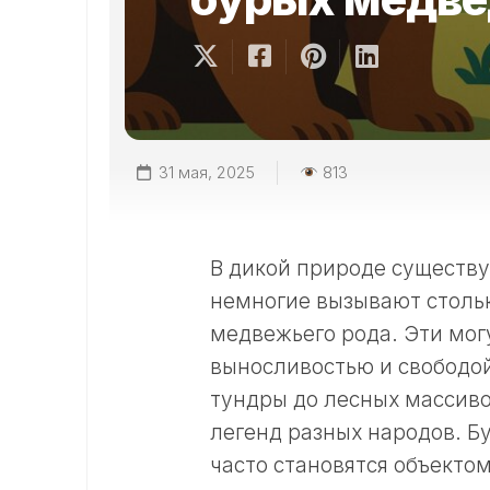
31 мая, 2025
813
В дикой природе существу
немногие вызывают стольк
медвежьего рода. Эти мог
выносливостью и свободой
тундры до лесных массиво
легенд разных народов. Б
часто становятся объекто