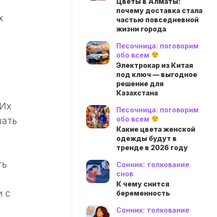
Цветы в Алматы:
почему доставка стала
х
частью повседневной
жизни города
Песочница: поговорим
обо всем
Электрокар из Китая
под ключ — выгодное
решение для
Казахстана
 Их
Песочница: поговорим
обо всем
шать
Какие цвета женской
одежды будут в
тренде в 2026 году
ть
Сонник: толкование
снов
К чему снится
и с
беременность
Сонник: толкование