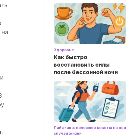
ать
о
 на
х
Здоровье
Как быстро
восстановить силы
после бессонной ночи
ми
.
В
ру
Лайфхаки: полезные советы на все
.
случаи жизни