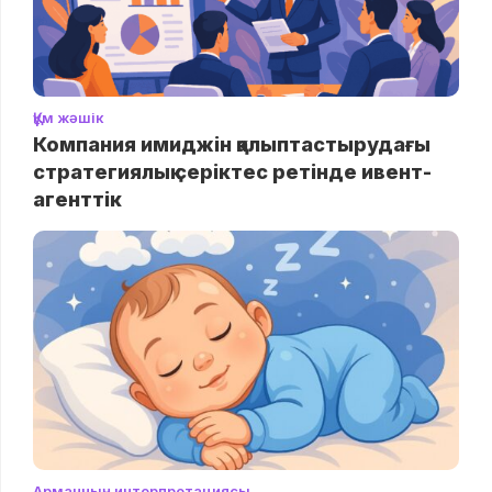
Құм жәшік
Компания имиджін қалыптастырудағы
стратегиялық серіктес ретінде ивент-
агенттік
Арманның интерпретациясы