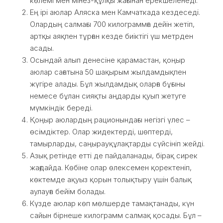
көлемі мен мінез-құлқы жағынан ерекшеленеді.
Ең ірі аюлар Аляска мен Камчаткада кездеседі.
Олардың салмағы 700 килограммға дейін жетіп,
артқы аяқпен тұрған кезде биіктігі үш метрден
асады.
Осындай алып денесіне қарамастан, қоңыр
аюлар сағатына 50 шақырым жылдамдықпен
жүгіре алады. Бұл жылдамдық оларға бұғыны
немесе бұлан сияқты аңдарды қуып жетуге
мүмкіндік береді.
Қоңыр аюлардың рационындағы негізгі үлес –
өсімдіктер. Олар жидектерді, шөптерді,
тамырларды, саңырауқұлақтарды сүйсініп жейді.
Азық ретінде етті де пайдаланады, бірақ сирек
жағдайда. Көбіне олар өлексемен қоректеніп,
көктемде ақуыз қорын толықтыру үшін балық
аулауға бейім болады.
Күзде аюлар көп мөлшерде тамақтанады, күн
сайын бірнеше килограмм салмақ қосады. Бұл –