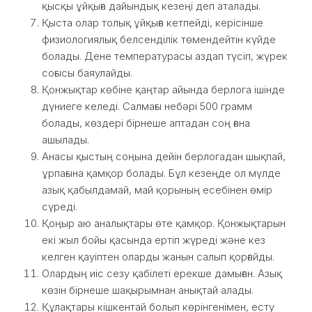
қысқы ұйқыға дайындық кезеңі деп аталады.
Қыста олар толық ұйқыға кетпейді, керісінше
физиологиялық белсенділік төмендейтін күйде
болады. Дене температурасы аздап түсіп, жүрек
соғысы баяулайды.
Қонжықтар көбіне қаңтар айында берлога ішінде
дүниеге келеді. Салмағы небәрі 500 грамм
болады, көздері бірнеше аптадан соң ғана
ашылады.
Анасы қыстың соңына дейін берлогадан шықпай,
ұрпағына қамқор болады. Бұл кезеңде ол мүлде
азық қабылдамай, май қорының есебінен өмір
сүреді.
Қоңыр аю аналықтары өте қамқор. Қонжықтарын
екі жыл бойы қасында ертіп жүреді және кез
келген қауіптен оларды жанын салып қорғайды.
Олардың иіс сезу қабілеті ерекше дамыған. Азық
көзін бірнеше шақырымнан анықтай алады.
Құлақтары кішкентай болып көрінгенімен, есту