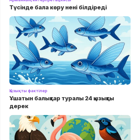
Түсінде бала көру нені білдіреді
Қызықты фактілер
Ұшатын балықтар туралы 24 қызықты
дерек