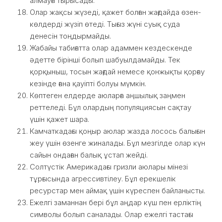
алмауға тырысады.
Олар жақсы жүзеді, қажет болған жағдайда өзен-
көлдерді жүзіп өтеді. Тығыз жүні суық суда
денесін тоңдырмайды.
Жабайы табиғатта олар адаммен кездескенде
әдетте бірінші болып шабуылдамайды. Тек
қорқыныш, тосын жағдай немесе қонжықты қорғау
кезінде ғана қауіпті болуы мүмкін.
Көптеген елдерде аюларға аңшылық заңмен
реттеледі. Бұл олардың популяциясын сақтау
үшін қажет шара.
Камчаткадағы қоңыр аюлар жазда лосось балығын
жеу үшін өзенге жиналады. Бұл мезгілде олар күн
сайын ондаған балық ұстап жейді.
Солтүстік Америкадағы гризли аюлары мінезі
тұрғысында агрессивтілеу. Бұл ерекшелік
ресурстар мен аймақ үшін күреспен байланысты.
Ежелгі заманнан бері бұл аңдар күш пен ерліктің
символы болып саналады. Олар ежелгі тастағы