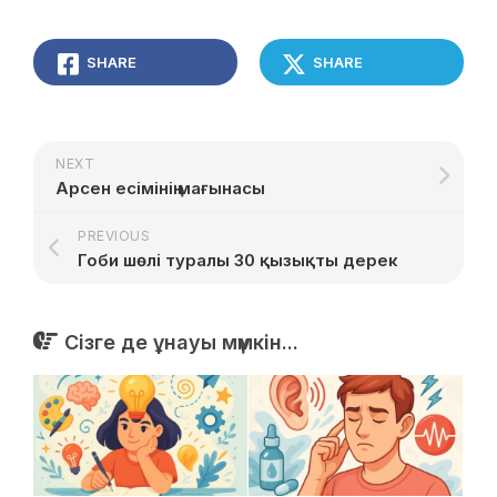
SHARE
SHARE
NEXT
Арсен есімінің мағынасы
PREVIOUS
Гоби шөлі туралы 30 қызықты дерек
Сізге де ұнауы мүмкін...