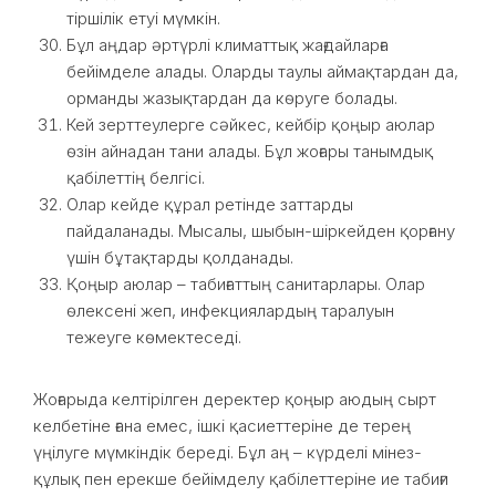
тіршілік етуі мүмкін.
Бұл аңдар әртүрлі климаттық жағдайларға
бейімделе алады. Оларды таулы аймақтардан да,
орманды жазықтардан да көруге болады.
Кей зерттеулерге сәйкес, кейбір қоңыр аюлар
өзін айнадан тани алады. Бұл жоғары танымдық
қабілеттің белгісі.
Олар кейде құрал ретінде заттарды
пайдаланады. Мысалы, шыбын-шіркейден қорғану
үшін бұтақтарды қолданады.
Қоңыр аюлар – табиғаттың санитарлары. Олар
өлексені жеп, инфекциялардың таралуын
тежеуге көмектеседі.
Жоғарыда келтірілген деректер қоңыр аюдың сырт
келбетіне ғана емес, ішкі қасиеттеріне де терең
үңілуге мүмкіндік береді. Бұл аң – күрделі мінез-
құлық пен ерекше бейімделу қабілеттеріне ие табиғи