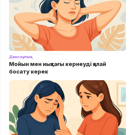
Денсаулық
Мойын мен иықтағы кернеуді қалай
босату керек