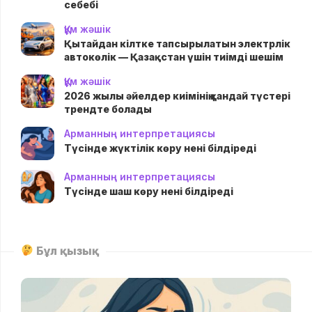
себебі
Құм жәшік
Қытайдан кілтке тапсырылатын электрлік
автокөлік — Қазақстан үшін тиімді шешім
Құм жәшік
2026 жылы әйелдер киімінің қандай түстері
трендте болады
Арманның интерпретациясы
Түсінде жүктілік көру нені білдіреді
Арманның интерпретациясы
Түсінде шаш көру нені білдіреді
Бұл қызық