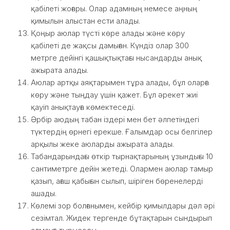
қабілеті жоғары. Олар адамның немесе аңның
қимылын алыстан ести алады.
Қоңыр аюлар түсті көре алады және көру
қабілеті де жақсы дамыған. Күндіз олар 300
метрге дейінгі қашықтықтағы нысандарды анық
ажырата алады.
Аюлар артқы аяқтарымен тұра алады, бұл оларға
көру және тыңдау үшін қажет. Бұл әрекет жиі
қауіп анықтауға көмектеседі.
Әрбір аюдың табан іздері мен бет әлпетіндегі
түктердің өрнегі ерекше. Ғалымдар осы белгілер
арқылы жеке аюларды ажырата алады.
Табандарындағы өткір тырнақтарының ұзындығы 10
сантиметрге дейін жетеді. Олармен аюлар тамыр
қазып, ағаш қабығын сылып, шіріген бөренелерді
ашады.
Көлемі зор болғанымен, кейбір қимылдары дәл әрі
сезімтал. Жидек тергенде бұтақтарын сындырып