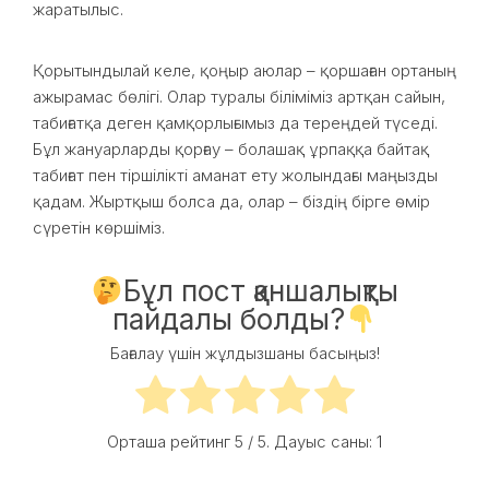
жаратылыс.
Қорытындылай келе, қоңыр аюлар – қоршаған ортаның
ажырамас бөлігі. Олар туралы біліміміз артқан сайын,
табиғатқа деген қамқорлығымыз да тереңдей түседі.
Бұл жануарларды қорғау – болашақ ұрпаққа байтақ
табиғат пен тіршілікті аманат ету жолындағы маңызды
қадам. Жыртқыш болса да, олар – біздің бірге өмір
сүретін көршіміз.
Бұл пост қаншалықты
пайдалы болды?
Бағалау үшін жұлдызшаны басыңыз!
Орташа рейтинг
5
/ 5. Дауыс саны:
1