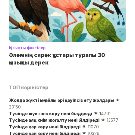
Қызықты фактілер
Әлемнің сирек құстары туралы 30
қызықты дерек
ТОП көріністер
Жолда жүктi ыңғайлы әрі қауіпсіз ету жолдары
20150
Түсінде жүктілік көру нені білдіреді
14701
Түсінде аяқ киім жоғалту нені білдіреді
13577
Түсінде қар көру нені білдіреді
11070
Түсінде қан көру нені білдіреді
10326