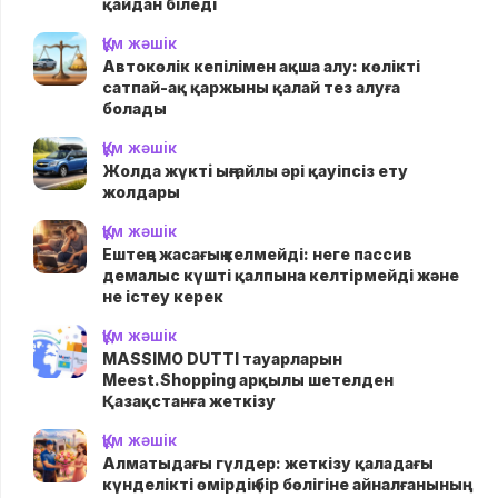
қайдан біледі
Құм жәшік
Автокөлік кепілімен ақша алу: көлікті
сатпай-ақ қаржыны қалай тез алуға
болады
Құм жәшік
Жолда жүктi ыңғайлы әрі қауіпсіз ету
жолдары
Құм жәшік
Ештеңе жасағың келмейді: неге пассив
демалыс күшті қалпына келтірмейді және
не істеу керек
Құм жәшік
MASSIMO DUTTI тауарларын
Meest.Shopping арқылы шетелден
Қазақстанға жеткізу
Құм жәшік
Алматыдағы гүлдер: жеткізу қаладағы
күнделікті өмірдің бір бөлігіне айналғанының