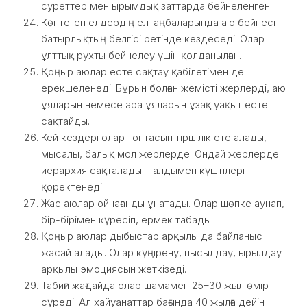
суреттер мен ырымдық заттарда бейнеленген.
Көптеген елдердің елтаңбаларында аю бейнесі
батырлықтың белгісі ретінде кездеседі. Олар
ұлттық рухты бейнелеу үшін қолданылған.
Қоңыр аюлар есте сақтау қабілетімен де
ерекшеленеді. Бұрын болған жемісті жерлерді, аю
ұяларын немесе ара ұяларын ұзақ уақыт есте
сақтайды.
Кей кездері олар топтасып тіршілік ете алады,
мысалы, балық мол жерлерде. Ондай жерлерде
иерархия сақталады – алдымен күштілері
қоректенеді.
Жас аюлар ойнағанды ұнатады. Олар шөпке аунап,
бір-бірімен күресіп, ермек табады.
Қоңыр аюлар дыбыстар арқылы да байланыс
жасай алады. Олар күңірену, пысылдау, ырылдау
арқылы эмоциясын жеткізеді.
Табиғи жағдайда олар шамамен 25–30 жыл өмір
сүреді. Ал хайуанаттар бағында 40 жылға дейін