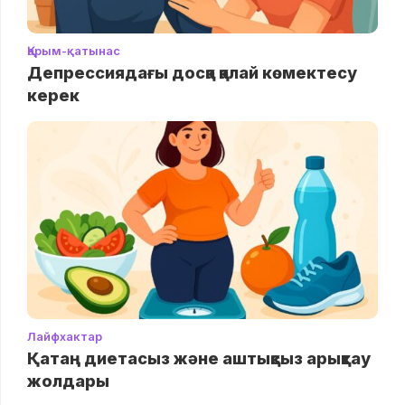
Қарым-қатынас
Депрессиядағы досқа қалай көмектесу
керек
Лайфхактар
Қатаң диетасыз және аштықсыз арықтау
жолдары