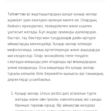
Табиғаттағы ірі жыртқыштардың ішінде қоңыр аюлар
адамзат үшін ежелден ерекше мәнге ие. Олардың
бейнесі еркіндікпен, төзімділікпен және күшпен
ұштасып жатады. Бұл аңдар орманды далалардан
бастап, тау бөктері мен тундраларға дейін әртүрлі
аймақтарды мекендейді. Қоңыр аюлар әлемдік
мифологияда, халық ертегілерінде және аңыздарда
жиі кездеседі. Олар экожүйенің тепе‑теңдігін
сақтауда маңызды рөл атқарады әрі ғалымдардың
үнемі назарында. Осы мақалада біз қоңыр аюлар
туралы көпшілік біле бермейтін қызықты әрі танымдық
деректерді ұсынбақпыз.
Қоңыр аюлар
Ursus arctos
деп аталатын түрге
жатады және оған гризли, камчаткалық аю сынды
бірнеше тармағы кіреді. Әр аймақтағы өкілдері