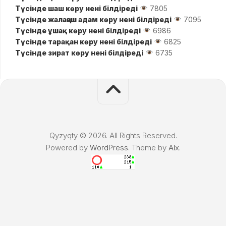
Түсінде шаш көру нені білдіреді
7805
Түсінде жалаңаш адам көру нені білдіреді
7095
Түсінде ұшақ көру нені білдіреді
6986
Түсінде тарақан көру нені білдіреді
6825
Түсінде зират көру нені білдіреді
6735
Qyzyqty © 2026. All Rights Reserved.
Powered by
WordPress
. Theme by
Alx
.