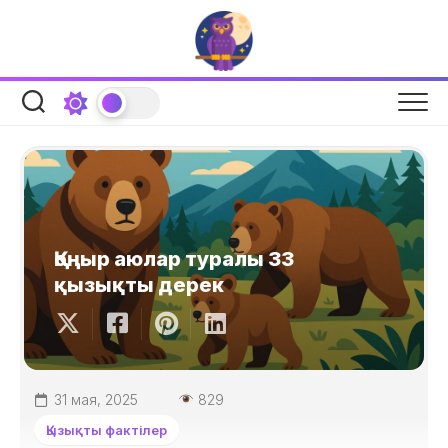
Skip
to
content
Қоңыр аюлар туралы 33
қызықты дерек
31 мая, 2025
829
Қызықты фактілер